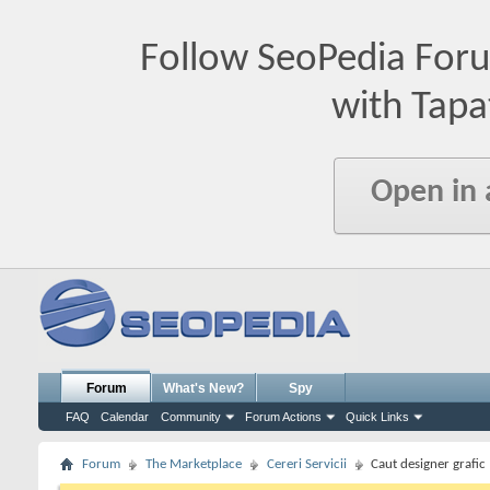
Follow SeoPedia For
with Tapa
Open in
Forum
What's New?
Spy
FAQ
Calendar
Community
Forum Actions
Quick Links
Forum
The Marketplace
Cereri Servicii
Caut designer grafic