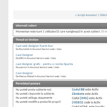
«
Script Anunturi
|
Ofert
Informații subiect
Momentan este/sunt 1 utilizator(i) care navighează în acest subiect.
(0 m
Thread-uri Similare
Caut web designer foarte bun
De florin666 în forumul Servicii web / Jobs
Caut Designer
De DRG în forumul Servicii web / Jobs
caut designer grafic - pentru o revista tiparita
De warrior în forumul Servicii web / Jobs
Caut designer
De Marius Mailat în forumul Servicii web / Jobs
Permisiuni postare
Nu puteţi
posta subiecte noi.
Codul BB
este
Activ
Nu puteţi
răspunde la subiecte
Zâmbete
este
Activ
Nu puteţi
adăuga ataşamente
Codul
[IMG]
este
Activ
Nu puteţi
modifica posturile proprii
[VIDEO]
code is
Activ
Codul HTML este
Inactiv