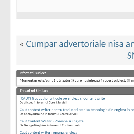
«
Cumpar advertoriale nisa a
S
Informații subiect
Momentan este/sunt 1 utilizator(i) care navighează în acest subiect.
(0 m
Thread-uri Similare
{CAUT} Traducator articole pe engleza si content writer
De aliceee în forumul Cereri Servicii
Caut content writer pentru traduceri pe nisa tehnologie din engleza in 
De openyourmind în forumul Cereri Servicii
Caut Content Writer - Romana si Engleza
De George Ginghina în forumul Continut web
Caut content writer romana, engleza