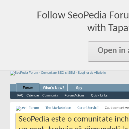
Follow SeoPedia For
with Tapa
Open in
Forum
What's New?
Spy
FAQ
Calendar
Community
Forum Actions
Quick Links
Forum
The Marketplace
Cereri Servicii
Caut content wr
SeoPedia este o comunitate inc