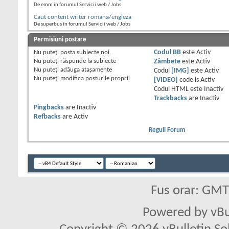
De emm în forumul Servicii web / Jobs
Caut content writer romana/engleza
De superbus în forumul Servicii web / Jobs
Permisiuni postare
Nu puteţi
posta subiecte noi.
Codul BB
este
Activ
Nu puteţi
răspunde la subiecte
Zâmbete
este
Activ
Nu puteţi
adăuga ataşamente
Codul
[IMG]
este
Activ
Nu puteţi
modifica posturile proprii
[VIDEO]
code is
Activ
Codul HTML este
Inactiv
Trackbacks
are
Inactiv
Pingbacks
are
Inactiv
Refbacks
are
Activ
Reguli Forum
Fus orar: GM
Powered by vBu