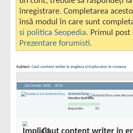
un cont, trebuie să răspundeți la
înregistrare. Completarea acesto
însă modul în care sunt completa
si politica Seopedia
. Primul post 
Prezentare forumisti
.
Subiect:
Caut content writer in engleza si traducator in romana
2nd October 2018,
00:20
AntonioTony
Membru SeoPedia
Reputatie:
65
Caut content writer in e