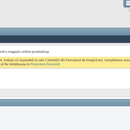
ntru magazin online prestashop
ont, trebuie să răspundeți la cele 5 întrebări din formularul de înregistrare. Completarea a
i să fie intotdeauna in
Prezentare forumisti
.