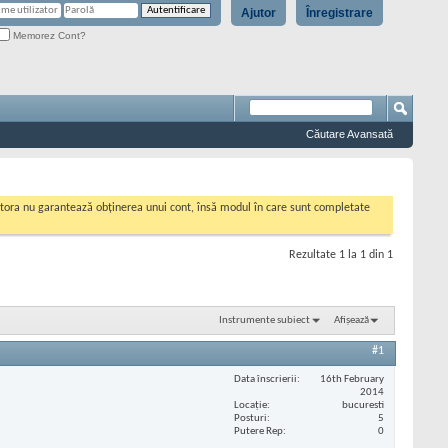
Ajutor
Înregistrare
Memorez Cont?
Căutare Avansată
cestora nu garantează obținerea unui cont, însă modul în care sunt completate
Rezultate 1 la 1 din 1
Instrumente subiect
Afișează
#1
Data înscrierii
16th February
2014
Locaţie
bucuresti
Posturi
5
Putere Rep
0