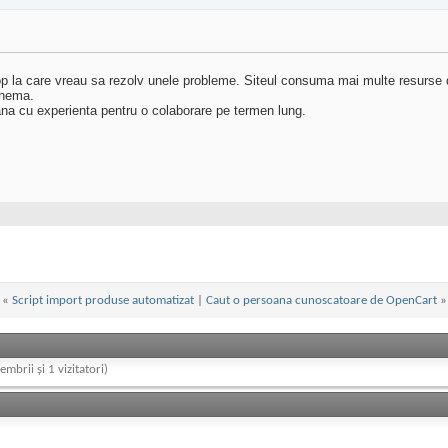
p la care vreau sa rezolv unele probleme. Siteul consuma mai multe resurse
thema.
ana cu experienta pentru o colaborare pe termen lung.
«
Script import produse automatizat
|
Caut o persoana cunoscatoare de OpenCart
»
embrii și 1 vizitatori)