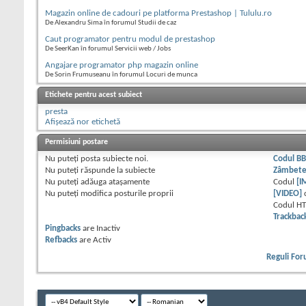
Magazin online de cadouri pe platforma Prestashop | Tululu.ro
De Alexandru Sima în forumul Studii de caz
Caut programator pentru modul de prestashop
De SeerKan în forumul Servicii web / Jobs
Angajare programator php magazin online
De Sorin Frumuseanu în forumul Locuri de munca
Etichete pentru acest subiect
presta
Afișează nor etichetă
Permisiuni postare
Nu puteţi
posta subiecte noi.
Codul B
Nu puteţi
răspunde la subiecte
Zâmbet
Nu puteţi
adăuga ataşamente
Codul
[I
Nu puteţi
modifica posturile proprii
[VIDEO]
Codul H
Trackbac
Pingbacks
are
Inactiv
Refbacks
are
Activ
Reguli Fo