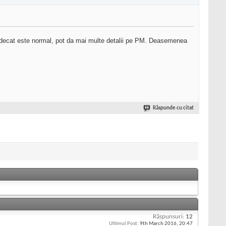
 decat este normal, pot da mai multe detalii pe PM. Deasemenea
Răspunde cu citat
Răspunsuri:
12
Ultimul Post:
9th March 2016,
20:47