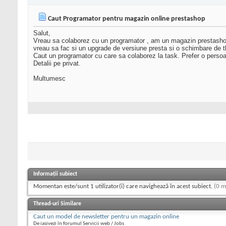
Caut Programator pentru magazin online prestashop
Salut,
Vreau sa colaborez cu un programator , am un magazin prestasho
vreau sa fac si un upgrade de versiune presta si o schimbare de 
Caut un programator cu care sa colaborez la task. Prefer o perso
Detalii pe privat.
Multumesc
Informații subiect
Momentan este/sunt 1 utilizator(i) care navighează în acest subiect.
(0 m
Thread-uri Similare
Caut un model de newsletter pentru un magazin online
De iasivezi în forumul Servicii web / Jobs