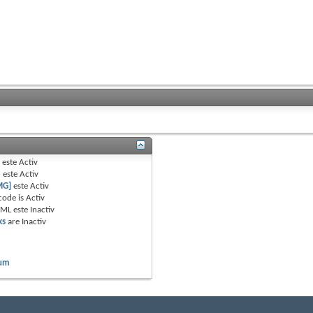
B
este
Activ
e
este
Activ
MG]
este
Activ
code is
Activ
TML este
Inactiv
ks
are
Inactiv
rum