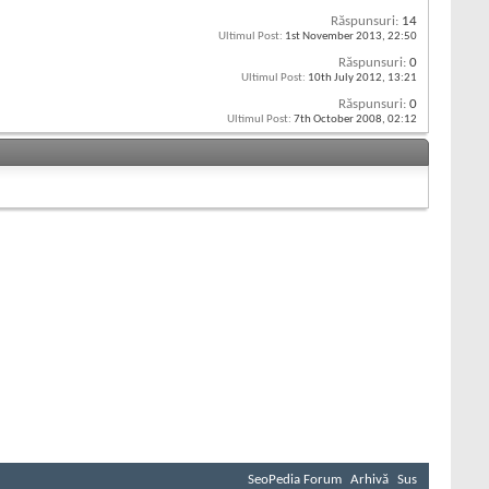
Răspunsuri:
14
Ultimul Post:
1st November 2013,
22:50
Răspunsuri:
0
Ultimul Post:
10th July 2012,
13:21
Răspunsuri:
0
Ultimul Post:
7th October 2008,
02:12
SeoPedia Forum
Arhivă
Sus