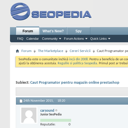
Forum
What's New?
Spy
FAQ
Calendar
Community
Forum Actions
Quick Links
Forum
The Marketplace
Cereri Servicii
Caut Programator pe
SeoPedia este o comunitate inchisă
incă din 2008
. Pentru a beneficia de un c
ajută la obținerea acestuia.
Regulile si politica Seopedia
. Primul post ar trebu
Subiect:
Caut Programator pentru magazin online prestashop
24th November 2015,
18:20
carsound
Junior SeoPedia
Reputatie:
0