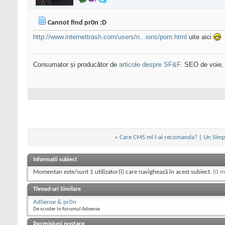
Cannot find pr0n :D
http://www.internettrash.com/users/n...ions/porn.html
uite aici
Consumator și producător de
articole despre SF&F
. SEO de voie,
«
Care CMS mi l-ai recomanda?
|
Un Simpl
Informații subiect
Momentan este/sunt 1 utilizator(i) care navighează în acest subiect.
(0 m
Thread-uri Similare
AdSense & pr0n
De xcoder în forumul Adsense
Permisiuni postare