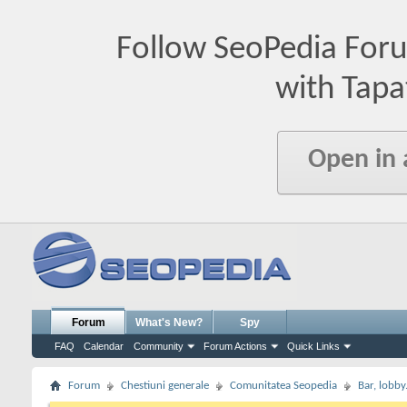
Follow SeoPedia For
with Tapa
Open in
Forum
What's New?
Spy
FAQ
Calendar
Community
Forum Actions
Quick Links
Forum
Chestiuni generale
Comunitatea Seopedia
Bar, lobby.