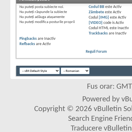
Nu puteţi
posta subiecte noi.
Codul BB
este
Activ
Nu puteţi
răspunde la subiecte
Zâmbete
este
Activ
Nu puteţi
adăuga ataşamente
Codul
[IMG]
este
Activ
Nu puteţi
modifica posturile proprii
[VIDEO]
code is
Activ
Codul HTML este
Inactiv
Trackbacks
are
Inactiv
Pingbacks
are
Inactiv
Refbacks
are
Activ
Reguli Forum
Fus orar: GM
Powered by vBu
Copyright © 2026 vBulletin Solu
Search Engine Frien
Traducere vBullet