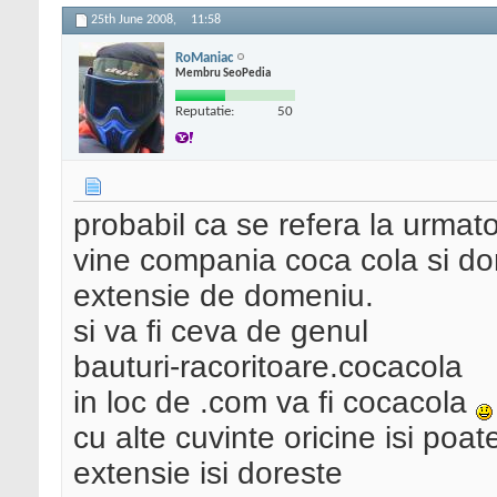
25th June 2008,
11:58
RoManiac
Membru SeoPedia
Reputatie:
50
probabil ca se refera la urmato
vine compania coca cola si dor
extensie de domeniu.
si va fi ceva de genul
bauturi-racoritoare.cocacola
in loc de .com va fi cocacola
cu alte cuvinte oricine isi poa
extensie isi doreste