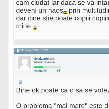
cam ciudat iar daca se va inta
deveni un haos
prin multitud
dar cine stie poate copiii copii
mine
25th June 2008,
12:02
deadworldisee
Membru SeoPedia
Reputatie:
36
Bine ok,poate ca o sa se votez
O problema "mai mare" este da