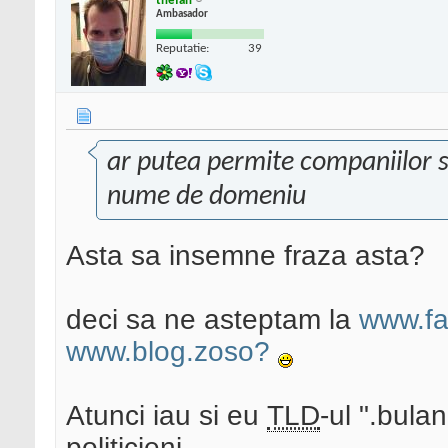
thefan
Ambasador
Reputatie:
39
ar putea permite companiilor s
nume de domeniu
Asta sa insemne fraza asta?
deci sa ne asteptam la
www.fa
www.blog.zoso?
Atunci iau si eu
TLD
-ul ".bula
politicieni...