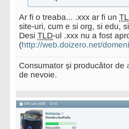
Ar fi o treaba... .xxx ar fi un
T
site-uri, cum e si org, si edu, s
Desi
TLD
-ul .xxx nu a fost apr
(
http://web.doizero.net/domenii
Consumator și producător de
de nevoie.
25th June 2008,
12:10
RoManiac
Membru SeoPedia
Reputatie:
50