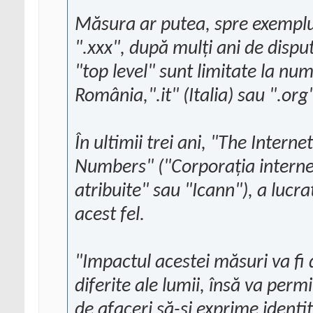
Măsura ar putea, spre exemplu,
".xxx", după mulţi ani de dispu
"top level" sunt limitate la nu
România,".it" (Italia) sau ".org"
În ultimii trei ani, "The Inter
Numbers" ("Corporaţia interne
atribuite" sau "Icann"), a lucra
acest fel.
"Impactul acestei măsuri va fi 
diferite ale lumii, însă va perm
de afaceri să-şi exprime identi