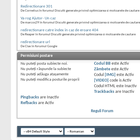
Redirectionare 301
De Cornelius în forumul Discutii generale privind optimizarea si motoarele de cautare
Va rog Ajutor- Un caz
De marcos29 în forumul Discutii generale privind optimizarea si motoarele de cautare
redirectionare catre index in caz de eroare 404
De Reaper în forumul Discutii generale privind optimizarea si motoarele de cautare
redirectionare url
De Clax în forumul Google
Permisiuni postare
Nu puteţi
posta subiecte noi.
Codul BB
este
Activ
Nu puteţi
răspunde la subiecte
Zâmbete
este
Activ
Nu puteţi
adăuga ataşamente
Codul
[IMG]
este
Activ
Nu puteţi
modifica posturile proprii
[VIDEO]
code is
Activ
Codul HTML este
Inactiv
Trackbacks
are
Inactiv
Pingbacks
are
Inactiv
Refbacks
are
Activ
Reguli Forum