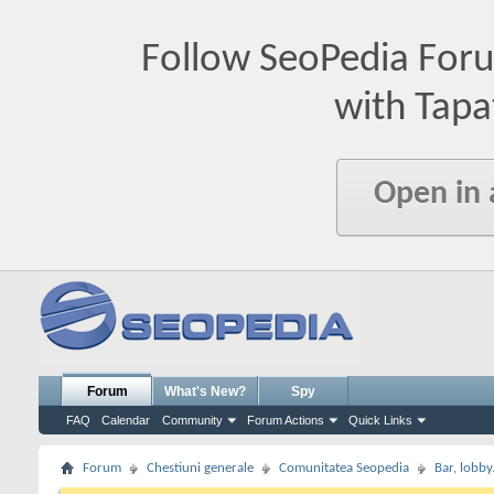
Follow SeoPedia For
with Tapa
Open in
Forum
What's New?
Spy
FAQ
Calendar
Community
Forum Actions
Quick Links
Forum
Chestiuni generale
Comunitatea Seopedia
Bar, lobby.