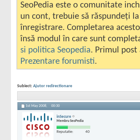
SeoPedia este o comunitate inc
un cont, trebuie să răspundeți la
înregistrare. Completarea acesto
însă modul în care sunt completa
si politica Seopedia
. Primul post 
Prezentare forumisti
.
Subiect:
Ajutor redirectionare
1st May 2008,
00:30
inSecure
Membru SeoPedia
Reputatie:
40