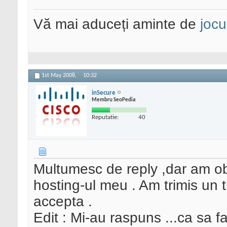
Vă mai aduceți aminte de
jocu
1st May 2008,
10:32
inSecure
Membru SeoPedia
Reputatie:
40
Multumesc de reply ,dar am 
hosting-ul meu . Am trimis un 
accepta .
Edit : Mi-au raspuns ...ca sa f