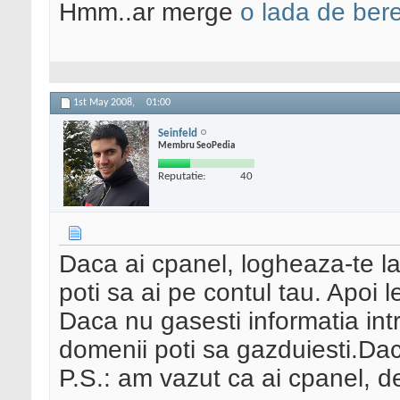
Hmm..ar merge
o lada de ber
1st May 2008,
01:00
Seinfeld
Membru SeoPedia
Reputatie:
40
Daca ai cpanel, logheaza-te l
poti sa ai pe contul tau. Apoi
Daca nu gasesti informatia int
domenii poti sa gazduiesti.Dac
P.S.: am vazut ca ai cpanel, de