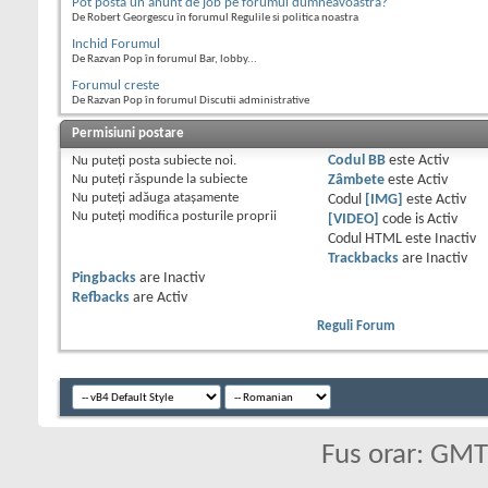
Pot posta un anunt de job pe forumul dumneavoastra?
De Robert Georgescu în forumul Regulile si politica noastra
Inchid Forumul
De Razvan Pop în forumul Bar, lobby...
Forumul creste
De Razvan Pop în forumul Discutii administrative
Permisiuni postare
Nu puteţi
posta subiecte noi.
Codul BB
este
Activ
Nu puteţi
răspunde la subiecte
Zâmbete
este
Activ
Nu puteţi
adăuga ataşamente
Codul
[IMG]
este
Activ
Nu puteţi
modifica posturile proprii
[VIDEO]
code is
Activ
Codul HTML este
Inactiv
Trackbacks
are
Inactiv
Pingbacks
are
Inactiv
Refbacks
are
Activ
Reguli Forum
Fus orar: GM