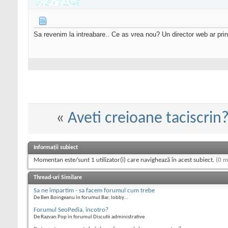
Sa revenim la intreabare.. Ce as vrea nou? Un director web ar prin
«
Aveti creioane taciscrin
Informații subiect
Momentan este/sunt 1 utilizator(i) care navighează în acest subiect.
(0 m
Thread-uri Similare
Sa ne impartim - sa facem forumul cum trebe
De Ben Boingeanu în forumul Bar, lobby...
Forumul SeoPedia, incotro?
De Razvan Pop în forumul Discutii administrative