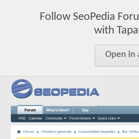
Follow SeoPedia For
with Tapa
Open in
Forum
What's New?
Spy
FAQ
Calendar
Community
Forum Actions
Quick Links
Forum
Chestiuni generale
Comunitatea Seopedia
Bar, lobby.