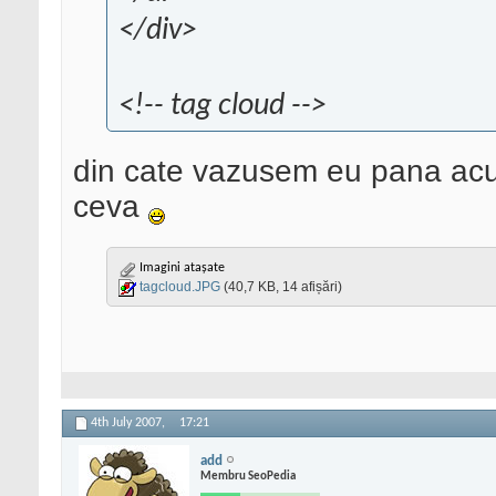
</div>
<!-- tag cloud -->
din cate vazusem eu pana ac
ceva
Imagini atașate
tagcloud.JPG
(40,7 KB, 14 afișări)
4th July 2007,
17:21
add
Membru SeoPedia