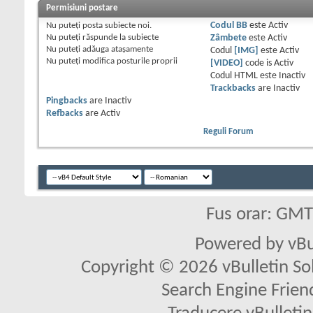
Permisiuni postare
Nu puteţi
posta subiecte noi.
Codul BB
este
Activ
Nu puteţi
răspunde la subiecte
Zâmbete
este
Activ
Nu puteţi
adăuga ataşamente
Codul
[IMG]
este
Activ
Nu puteţi
modifica posturile proprii
[VIDEO]
code is
Activ
Codul HTML este
Inactiv
Trackbacks
are
Inactiv
Pingbacks
are
Inactiv
Refbacks
are
Activ
Reguli Forum
Fus orar: GM
Powered by vBu
Copyright © 2026 vBulletin Solu
Search Engine Frien