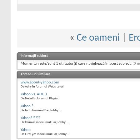
«
Ce oameni
|
Er
Informații subiect
Momentan este/sunt 1 utilizator(i) care navighează în acest subiect.
(0 m
Thread-uri Similare
www.about-yahoo.com
De Adry în forumul Website-uri
Yahoo vs. AOL :)
De Netul în forumul Plagiat
Yahoo ?
De tis în forumul Bar, lobby...
Yahoo?!?!??
De Krumel în forumul Bar, lobby...
Yahoo
De FireEyes în forumul Bar, lobby...