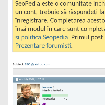
SeoPedia este o comunitate inc
un cont, trebuie să răspundeți la
înregistrare. Completarea acesto
însă modul în care sunt completa
si politica Seopedia
. Primul post 
Prezentare forumisti
.
Subiect:
SEO @ Yahoo.com
4th July 2007,
17:17
inscaun
Membru SeoPedia
Reputatie:
40