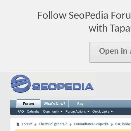
Follow SeoPedia For
with Tapa
Open in
Forum
What's New?
Spy
FAQ
Calendar
Community
Forum Actions
Quick Links
Forum
Chestiuni generale
Comunitatea Seopedia
Bar, lobby.