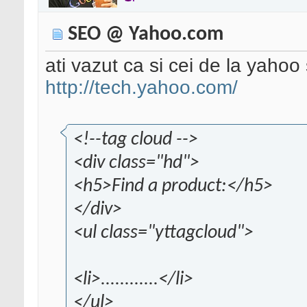
SEO @ Yahoo.com
ati vazut ca si cei de la yaho
http://tech.yahoo.com/
<!--tag cloud -->
<div class="hd">
<h5>Find a product:</h5>
</div>
<ul class="yttagcloud">
<li>............</li>
</ul>