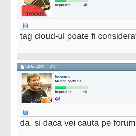
Reputatie:
38
tag cloud-ul poate fi conside
4th July 2007,
17:24
inscaun
Membru SeoPedia
Reputatie:
40
da, si daca vei cauta pe forum