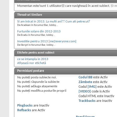
Momentan este/sunt 1 utilizator(i) care navighează în acest subiect.
(0 m
Thread-uri Similare
Si am intrat in 2013. La multi ani!!! Cum ati petrecut?
De Aradean în forumul Bar, lobby...
Furtunile solare din 2012-2013
De Eradu în forumul Bar, lobby...
Investitie pentru 2013 [me2everyone.com]
De Skript în forumul Bar, lobby...
Etichete pentru acest subiect
ce se intampla in 2013
Afișează nor etichetă
Permisiuni postare
Nu puteţi
posta subiecte noi.
Codul BB
este
Activ
Nu puteţi
răspunde la subiecte
Zâmbete
este
Activ
Nu puteţi
adăuga ataşamente
Codul
[IMG]
este
Activ
Nu puteţi
modifica posturile proprii
[VIDEO]
code is
Activ
Codul HTML este
Inactiv
Trackbacks
are
Inactiv
Pingbacks
are
Inactiv
Refbacks
are
Activ