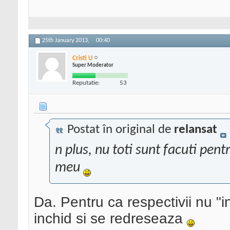
25th January 2013,
00:40
Cristi U
Super Moderator
Reputatie:
53
Postat în original de
relansat
n plus, nu toti sunt facuti pent
meu
Da. Pentru ca respectivii nu "i
inchid si se redreseaza