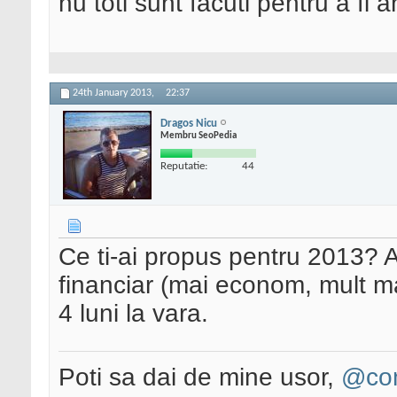
nu toti sunt facuti pentru a fi
24th January 2013,
22:37
Dragos Nicu
Membru SeoPedia
Reputatie:
44
Ce ti-ai propus pentru 2013? Af
financiar (mai econom, mult m
4 luni la vara.
Poti sa dai de mine usor,
@con