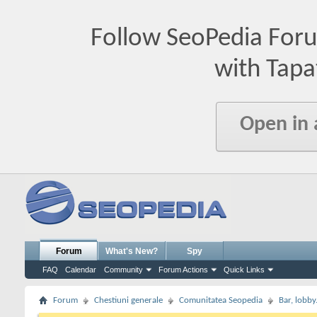
Follow SeoPedia For
with Tapa
Open in
Forum
What's New?
Spy
FAQ
Calendar
Community
Forum Actions
Quick Links
Forum
Chestiuni generale
Comunitatea Seopedia
Bar, lobby.