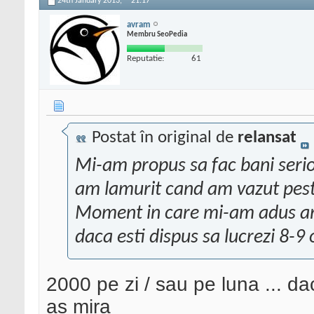
24th January 2013,
21:17
avram
Membru SeoPedia
Reputatie:
61
Postat în original de
relansat
Mi-am propus sa fac bani serios
am lamurit cand am vazut peste
Moment in care mi-am adus ami
daca esti dispus sa lucrezi 8-9
2000 pe zi / sau pe luna ... dac
as mira