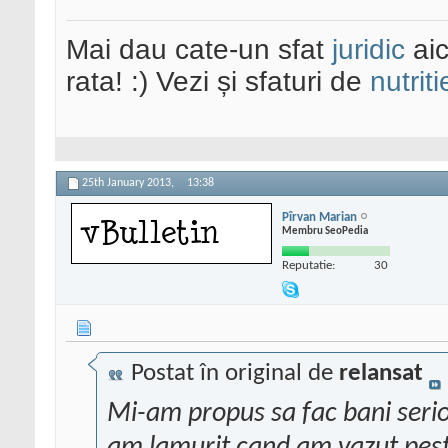
Mai dau cate-un sfat
juridic
aic
rata! :) Vezi și sfaturi de
nutriti
25th January 2013,
13:38
Pîrvan Marian
Membru SeoPedia
Reputatie:
30
Postat în original de
relansat
Mi-am propus sa fac bani serios