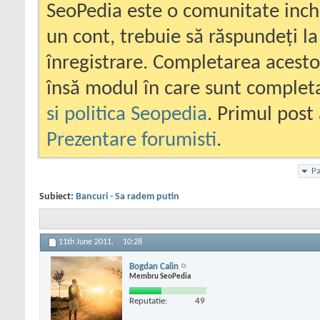
SeoPedia este o comunitate inc
un cont, trebuie să răspundeți la
înregistrare. Completarea acesto
însă modul în care sunt completa
si politica Seopedia
. Primul post 
Prezentare forumisti
.
Pa
Subiect:
Bancuri - Sa radem putin
11th June 2011,
10:28
Bogdan Calin
Membru SeoPedia
Reputatie:
49