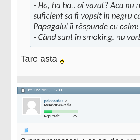
- Ha, ha ha.. ai vazut? Acu nu 
suficient sa fi vopsit in negru c
Papagalul îi răspunde cu calm:
- Când sunt în smoking, nu vor
Tare asta
11th June 2011,
12:11
polooradea
Membru SeoPedia
Reputatie:
29