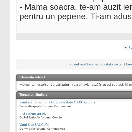
- Mama soacra, te-am auzit ier
pentru un pepene. Ti-am adus 
Pa
«
Leul moldovenesc - valuta forte!
|
Cin
Informații subiect
Momentan este/sunt 1 utilizator(i) care navighează în acest subiect.
(0 m
Thread-uri Similare
vand script bancuri + baza de date 1030 bancuri
De catalinxpro în forumul Continut web
mai radem un pic:)
De RoManiac în forumul Google
Vand Site BANCURI
De myjdc în forumul Continut web