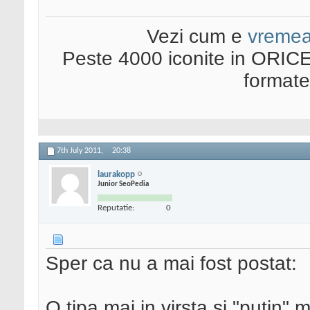
Vezi cum e
vreme
Peste 4000 iconite in ORICE
format
7th July 2011,
20:38
laurakopp
Junior SeoPedia
Reputatie:
0
Sper ca nu a mai fost postat:
O tipa mai in virsta si "putin" 