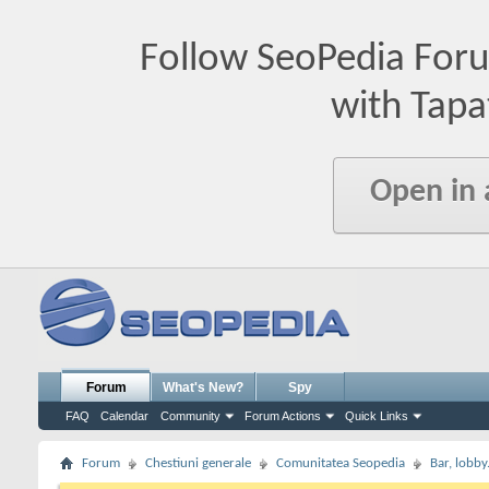
Follow SeoPedia For
with Tapa
Open in
Forum
What's New?
Spy
FAQ
Calendar
Community
Forum Actions
Quick Links
Forum
Chestiuni generale
Comunitatea Seopedia
Bar, lobby.