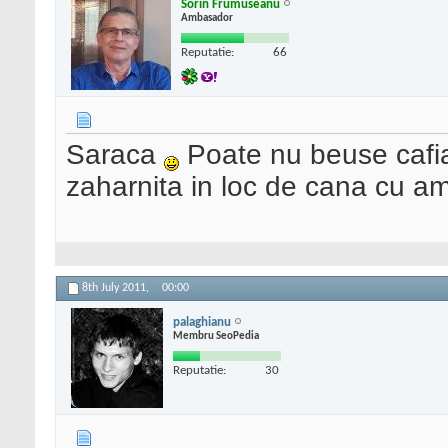
Sorin Frumuseanu
Ambasador
Reputatie:
66
Saraca
Poate nu beuse cafia
zaharnita in loc de cana cu a
8th July 2011,
00:00
palaghianu
Membru SeoPedia
Reputatie:
30