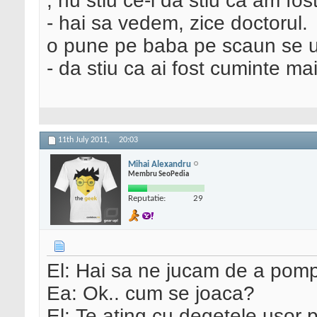
, nu stiu ce-i da stiu ca am fos
- hai sa vedem, zice doctorul.
o pune pe baba pe scaun se uit
- da stiu ca ai fost cuminte mai 
11th July 2011,
20:03
Mihai Alexandru
Membru SeoPedia
Reputatie:
29
El: Hai sa ne jucam de a pompi
Ea: Ok.. cum se joaca?
El: Te ating cu degetele usor 