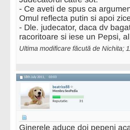
- Ce aveti de spus ca argumen
Omul reflecta putin si apoi zic
- Dle. judecator, daca dv bag
racoritoare si iese un Pepsi, al
Ultima modificare făcută de Nichita; 
18th July 2011,
03:03
beatrice88
Membru SeoPedia
Reputatie:
31
Ginerele aduce doi pepeni aca