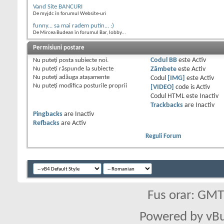
Vand Site BANCURI
De myjdc în forumul Website-uri
funny... sa mai radem putin... :)
De Mircea Budean în forumul Bar, lobby...
Permisiuni postare
Nu puteţi
posta subiecte noi.
Codul BB
este
Activ
Nu puteţi
răspunde la subiecte
Zâmbete
este
Activ
Nu puteţi
adăuga ataşamente
Codul
[IMG]
este
Activ
Nu puteţi
modifica posturile proprii
[VIDEO]
code is
Activ
Codul HTML este
Inactiv
Trackbacks
are
Inactiv
Pingbacks
are
Inactiv
Refbacks
are
Activ
Reguli Forum
Fus orar: GM
Powered by vBu