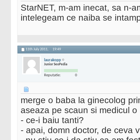
StarNET, m-am inecat, sa n-a
intelegeam ce naiba se intamp
11th July 2011,
19:49
laurakopp
Junior SeoPedia
Reputatie:
0
merge o baba la ginecolog prima
aseaza pe scaun si medicul o 
- ce-i baiu tanti?
- apai, domn doctor, de ceva v