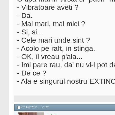
- Vibratoare aveti ?
- Da.
- Mai mari, mai mici ?
- Si, si...
- Cele mari unde sint ?
- Acolo pe raft, in stinga.
- OK, il vreau p'ala...
- Imi pare rau, da' nu vi-l pot d
- De ce ?
- Ala e singurul nostru EXTIN
7th July 2011,
21:29