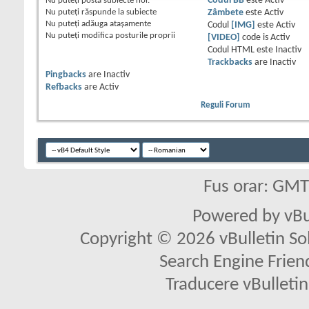
Nu puteţi
posta subiecte noi.
Codul BB
este
Activ
Nu puteţi
răspunde la subiecte
Zâmbete
este
Activ
Nu puteţi
adăuga ataşamente
Codul
[IMG]
este
Activ
Nu puteţi
modifica posturile proprii
[VIDEO]
code is
Activ
Codul HTML este
Inactiv
Trackbacks
are
Inactiv
Pingbacks
are
Inactiv
Refbacks
are
Activ
Reguli Forum
Fus orar: GM
Powered by vBu
Copyright © 2026 vBulletin Solu
Search Engine Frien
Traducere vBullet