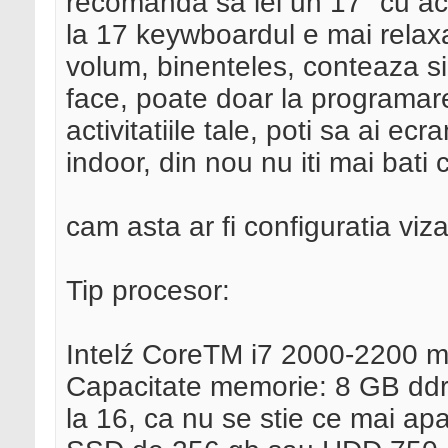
recomanda sa iei un 17" cu acel
la 17 keywboardul e mai relaxa
volum, binenteles, conteaza si
face, poate doar la programare
activitatiile tale, poti sa ai ec
indoor, din nou nu iti mai bati 
cam asta ar fi configuratia viz
Tip procesor:
Intelź CoreTM i7 2000-2200 
Capacitate memorie: 8 GB ddr3 
la 16, ca nu se stie ce mai ap