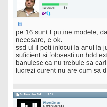
Reputatie:
84
pe 16 sunt f putine modele, daca
necesare, e ok.
ssd ul il poti inlocui la anul la
suficient si folosesti un hdd ex
banuiesc ca nu trebuie sa cari
lucrezi curent nu are cum sa
3rd December 2011,
19:03
PhoeniXman
Membru SeoPedia