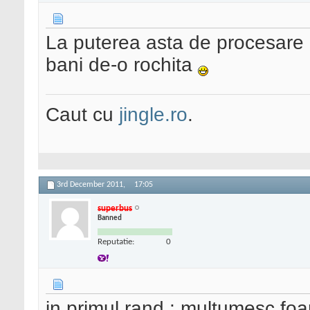
La puterea asta de procesare i
bani de-o rochita
Caut cu
jingle.ro
.
3rd December 2011,
17:05
superbus
Banned
Reputatie:
0
in primul rand : multumesc foar