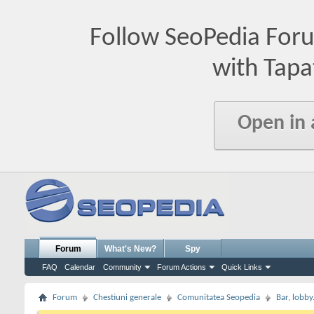
Follow SeoPedia For
with Tapa
Open in
Forum
What's New?
Spy
FAQ
Calendar
Community
Forum Actions
Quick Links
Forum
Chestiuni generale
Comunitatea Seopedia
Bar, lobby.