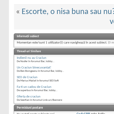
«
Escorte, o nisa buna sau nu
v
Informații subiect
Momentan este/sunt 1 utilizator(i) care navighează în acest subiect.
(0 m
Thread-uri Similare
Indienii nu au Craciun
De Nosfer în forumul Bar, lobby...
Un Craciun binecuvantat!
De Ben Boingeanu în forumul Bar, lobby...
SEO de Craciun
De Marius Mailat în forumul SEO Soft
Fa-ti un cadou de Craciun
De superbus în forumul Bar, lobby...
Oferta de craciun
De SeerKan în forumul Link-uri/Bannere
Permisiuni postare