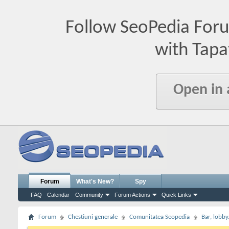
Follow SeoPedia For
with Tapa
Open in
Forum
What's New?
Spy
FAQ
Calendar
Community
Forum Actions
Quick Links
Forum
Chestiuni generale
Comunitatea Seopedia
Bar, lobby.