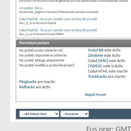
De Ionut D în forumul Discutii generale privind optimizarea si motoarele de cautare
ce patesc daca ..
De emilian_anghel în forumul Motoare de cautare romanesti
Fake PayPal - inca un român care se tine de prostii
De c_n_m în forumul PayPal
Fake PayPal - inca un român care se tine de prostii
De c_n_m în forumul E-mail SPAM
Permisiuni postare
Nu puteţi
posta subiecte noi.
Codul BB
este
Activ
Nu puteţi
răspunde la subiecte
Zâmbete
este
Activ
Nu puteţi
adăuga ataşamente
Codul
[IMG]
este
Activ
Nu puteţi
modifica posturile proprii
[VIDEO]
code is
Activ
Codul HTML este
Inactiv
Trackbacks
are
Inactiv
Pingbacks
are
Inactiv
Refbacks
are
Activ
Reguli Forum
Fus orar: GM