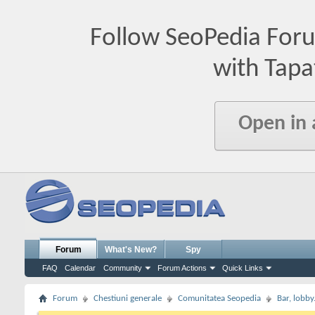
Follow SeoPedia For
with Tapa
Open in
Forum
What's New?
Spy
FAQ
Calendar
Community
Forum Actions
Quick Links
Forum
Chestiuni generale
Comunitatea Seopedia
Bar, lobby.