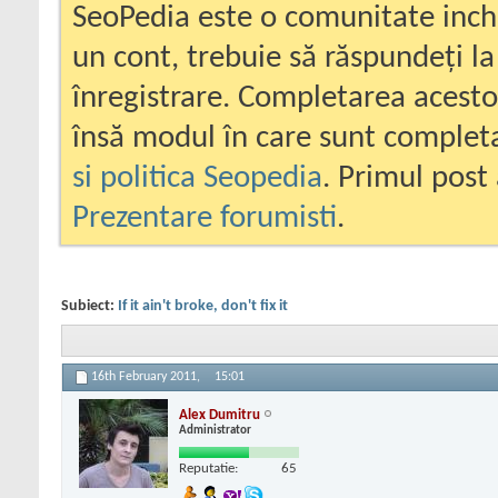
SeoPedia este o comunitate inc
un cont, trebuie să răspundeți la
înregistrare. Completarea acesto
însă modul în care sunt completa
si politica Seopedia
. Primul post 
Prezentare forumisti
.
Subiect:
If it ain't broke, don't fix it
16th February 2011,
15:01
Alex Dumitru
Administrator
Reputatie:
65