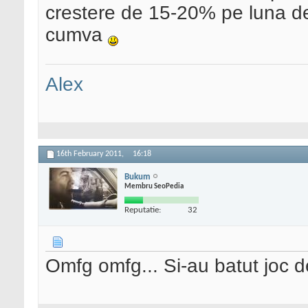
crestere de 15-20% pe luna de
cumva
Alex
16th February 2011,
16:18
Bukum
Membru SeoPedia
Reputatie:
32
Omfg omfg... Si-au batut joc de