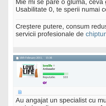
Mie mi se pare o gluma, ceva g
Usabilitate 0, te sperii numai ce
Creștere putere, consum redus
servicii profesionale de
chiptu
16th February 2011,
15:36
lovelife
Ambasador
Reputatie:
103
Au angajat un specialist cu mu