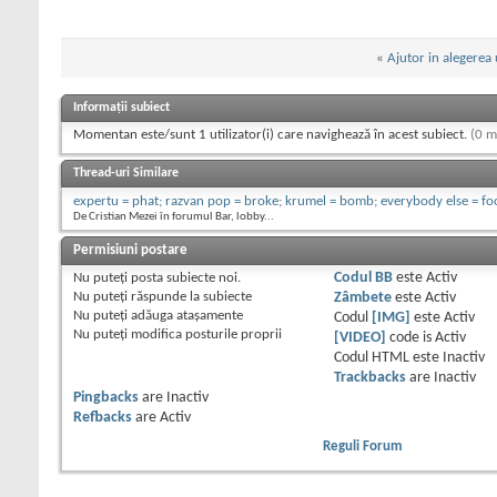
«
Ajutor in alegerea
Informații subiect
Momentan este/sunt 1 utilizator(i) care navighează în acest subiect.
(0 m
Thread-uri Similare
expertu = phat; razvan pop = broke; krumel = bomb; everybody else = fo
De Cristian Mezei în forumul Bar, lobby...
Permisiuni postare
Nu puteţi
posta subiecte noi.
Codul BB
este
Activ
Nu puteţi
răspunde la subiecte
Zâmbete
este
Activ
Nu puteţi
adăuga ataşamente
Codul
[IMG]
este
Activ
Nu puteţi
modifica posturile proprii
[VIDEO]
code is
Activ
Codul HTML este
Inactiv
Trackbacks
are
Inactiv
Pingbacks
are
Inactiv
Refbacks
are
Activ
Reguli Forum