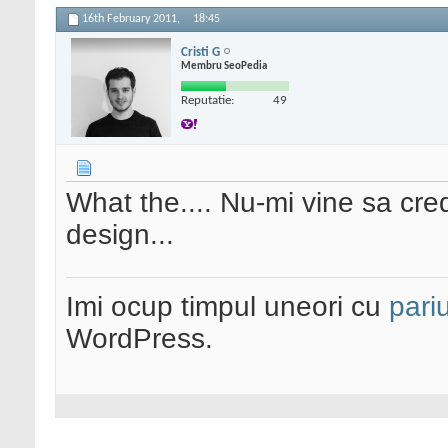
16th February 2011,
18:45
Cristi G
Membru SeoPedia
Reputatie:
49
What the.... Nu-mi vine sa cred
design...
Imi ocup timpul uneori cu
pariu
WordPress.