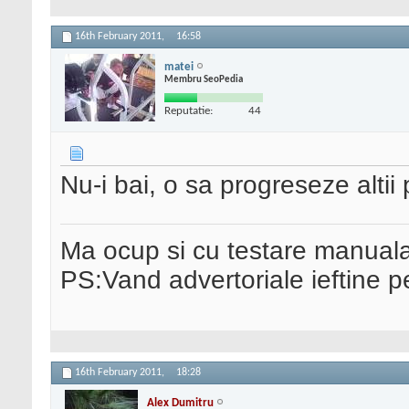
16th February 2011,
16:58
matei
Membru SeoPedia
Reputatie:
44
Nu-i bai, o sa progreseze altii 
Ma ocup si cu testare manual
PS:Vand advertoriale ieftine p
16th February 2011,
18:28
Alex Dumitru