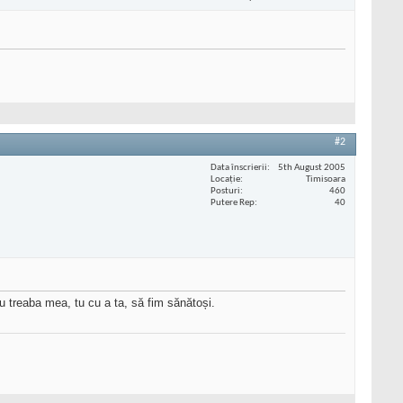
#2
Data înscrierii
5th August 2005
Locaţie
Timisoara
Posturi
460
Putere Rep
40
cu treaba mea, tu cu a ta, să fim sănătoși.