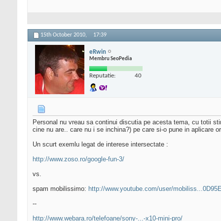
15th October 2010,
17:39
eRwin
Membru SeoPedia
Reputatie:
40
Personal nu vreau sa continui discutia pe acesta tema, cu totii s
cine nu are.. care nu i se inchina?) pe care si-o pune in aplicare o
Un scurt exemlu legat de interese intersectate :
http://www.zoso.ro/google-fun-3/
vs.
spam mobilissimo:
http://www.youtube.com/user/mobiliss...0D9
--
http://www.webara.ro/telefoane/sony-...-x10-mini-pro/