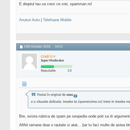
E dreptul tau sa crezi ce vrei, spamman.ro!
Anuturi Auto
|
Telefoane Mobile
15th October 2010,
14:51
Cristi U
Super Moderator
Reputatie:
53
Postat în original de
zoso
e o situatia delicata. treaba ta (spamissimo.ro) intra in treaba m
Bre, exista rubrica de spam pe seopedia unde poti sa iti argumente
Altfel ramane doar o rautate si atat... (iar tu faci multe de astea b