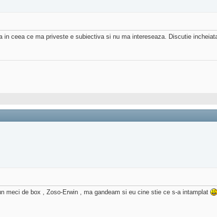
 ta in ceea ce ma priveste e subiectiva si nu ma intereseaza. Discutie incheia
i un meci de box , Zoso-Erwin , ma gandeam si eu cine stie ce s-a intamplat