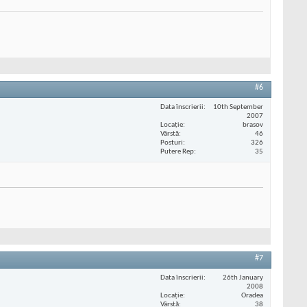
#6
Data înscrierii
10th September
2007
Locaţie
brasov
Vârstă
46
Posturi
326
Putere Rep
35
#7
Data înscrierii
26th January
2008
Locaţie
Oradea
Vârstă
38