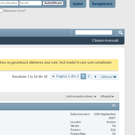
Ajutor
Înregistrare
Memorez Cont?
Căutare Avansată
cestora nu garantează obținerea unui cont, însă modul în care sunt completate
Pagina 1 din 2
1
2
Rezultate 1 la 10 din 18
Ultimul
Instrumente subiect
Afișează
#1
Data înscrierii
10th September
2007
Locaţie
brasov
Vârstă
46
Posturi
326
Putere Rep
35