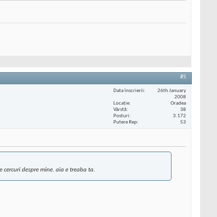
#5
Data înscrierii
26th January
2008
Locaţie
Oradea
Vârstă
38
Posturi
3.172
Putere Rep
53
e cercuri despre mine. aia e treaba ta.