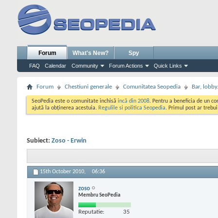
Forum
What's New?
Spy
FAQ
Calendar
Community
Forum Actions
Quick Links
Forum
Chestiuni generale
Comunitatea Seopedia
Bar, lobby.
SeoPedia este o comunitate inchisă
incă din 2008
. Pentru a beneficia de un c
ajută la obținerea acestuia.
Regulile si politica Seopedia
. Primul post ar trebu
Subiect:
Zoso - Erwin
15th October 2010,
06:36
zoso
Membru SeoPedia
Reputatie:
35