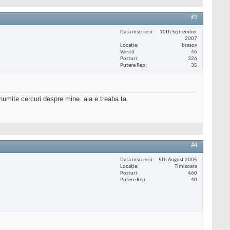
#3
Data înscrierii
10th September
2007
Locaţie
brasov
Vârstă
46
Posturi
326
Putere Rep
35
anumite cercuri despre mine. aia e treaba ta.
#4
Data înscrierii
5th August 2005
Locaţie
Timisoara
Posturi
460
Putere Rep
40