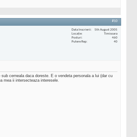
#10
Data înscrierii
5th August 2005
Locaţie
Timisoara
Posturi
460
Putere Rep
40
 sub cerneala daca doreste. E o vendeta personala a lui (dar cu
ea mea ii intersecteaza interesele.