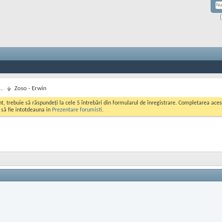
..
Zoso - Erwin
ont, trebuie să răspundeți la cele 5 întrebări din formularul de înregistrare. Completarea a
i să fie intotdeauna in
Prezentare forumisti
.