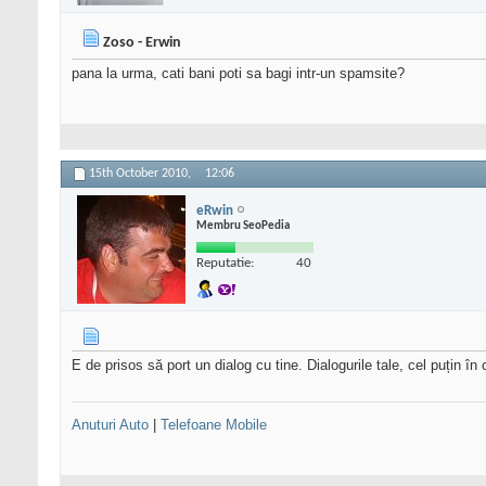
Zoso - Erwin
pana la urma, cati bani poti sa bagi intr-un spamsite?
15th October 2010,
12:06
eRwin
Membru SeoPedia
Reputatie:
40
E de prisos să port un dialog cu tine. Dialogurile tale, cel puțin 
Anuturi Auto
|
Telefoane Mobile