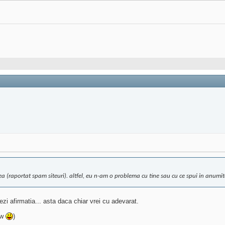
ea (raportat spam siteuri). altfel, eu n-am o problema cu tine sau cu ce spui in anumit
zi afirmatia... asta daca chiar vrei cu adevarat.
tw
)