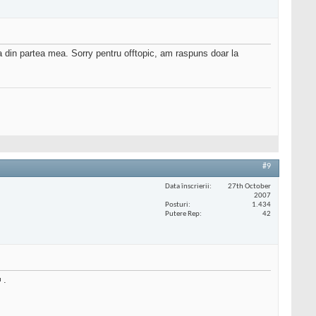
ta din partea mea. Sorry pentru offtopic, am raspuns doar la
#9
Data înscrierii
27th October
2007
Posturi
1.434
Putere Rep
42
.