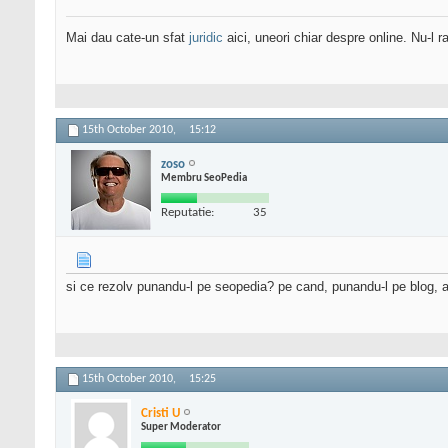
Mai dau cate-un sfat
juridic
aici, uneori chiar despre online. Nu-l ra
15th October 2010,
15:12
zoso
Membru SeoPedia
Reputatie:
35
si ce rezolv punandu-l pe seopedia? pe cand, punandu-l pe blog, a
15th October 2010,
15:25
Cristi U
Super Moderator