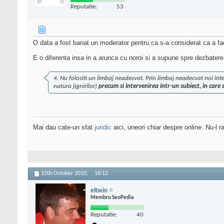
Reputatie:
53
O data a fost banat un moderator pentru ca s-a considerat ca a 
E o diferenta insa in a arunca cu noroi si a supune spre dezbatere 
4. Nu folositi un limbaj neadecvat. Prin limbaj neadecvat noi inte
natura jignirilor)
precum si intervenirea intr-un subiect, in care 
Mai dau cate-un sfat
juridic
aici, uneori chiar despre online. Nu-l ra
15th October 2010,
16:12
eRwin
Membru SeoPedia
Reputatie:
40