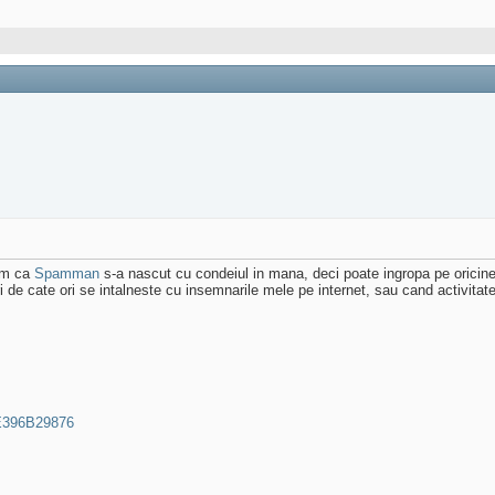
tim ca
Spamman
s-a nascut cu condeiul in mana, deci poate ingropa pe oricine
ri de cate ori se intalneste cu insemnarile mele pe internet, sau cand activitat
5E396B29876