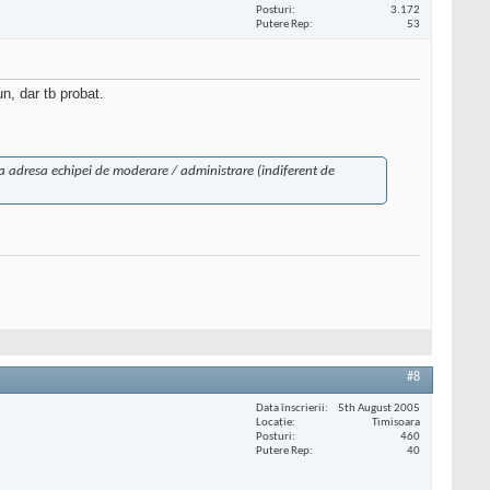
Posturi
3.172
Putere Rep
53
n, dar tb probat.
 la adresa echipei de moderare / administrare (indiferent de
#8
Data înscrierii
5th August 2005
Locaţie
Timisoara
Posturi
460
Putere Rep
40