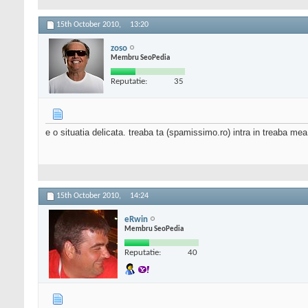
15th October 2010,
13:20
zoso
Membru SeoPedia
Reputatie:
35
e o situatia delicata. treaba ta (spamissimo.ro) intra in treaba me
15th October 2010,
14:24
eRwin
Membru SeoPedia
Reputatie:
40