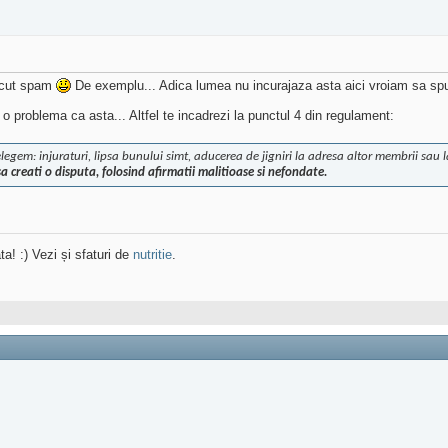
facut spam
De exemplu... Adica lumea nu incurajaza asta aici vroiam sa spu
o problema ca asta... Altfel te incadrezi la punctul 4 din regulament:
legem: injuraturi, lipsa bunului simt, aducerea de jigniri la adresa altor membrii sau
sa creati o disputa, folosind afirmatii malitioase si nefondate.
ta! :) Vezi și sfaturi de
nutritie
.