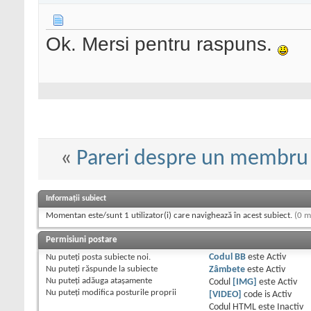
Ok. Mersi pentru raspuns.
«
Pareri despre un membru
Informații subiect
Momentan este/sunt 1 utilizator(i) care navighează în acest subiect.
(0 m
Permisiuni postare
Nu puteţi
posta subiecte noi.
Codul BB
este
Activ
Nu puteţi
răspunde la subiecte
Zâmbete
este
Activ
Nu puteţi
adăuga ataşamente
Codul
[IMG]
este
Activ
Nu puteţi
modifica posturile proprii
[VIDEO]
code is
Activ
Codul HTML este
Inactiv