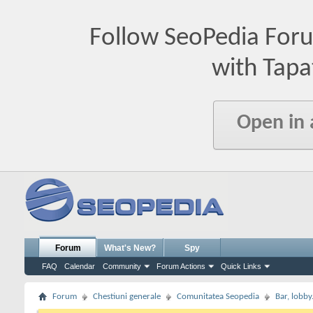
Follow SeoPedia For
with Tapa
Open in
Forum
What's New?
Spy
FAQ
Calendar
Community
Forum Actions
Quick Links
Forum
Chestiuni generale
Comunitatea Seopedia
Bar, lobby.