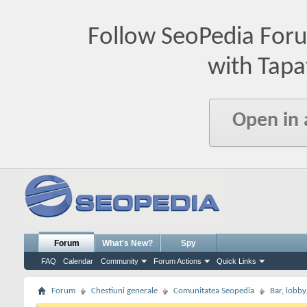
Follow SeoPedia For
with Tapa
Open in
Forum
What's New?
Spy
FAQ
Calendar
Community
Forum Actions
Quick Links
Forum
Chestiuni generale
Comunitatea Seopedia
Bar, lobby.