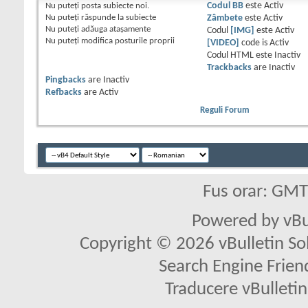
Nu puteţi
posta subiecte noi.
Codul BB
este
Activ
Nu puteţi
răspunde la subiecte
Zâmbete
este
Activ
Nu puteţi
adăuga ataşamente
Codul
[IMG]
este
Activ
Nu puteţi
modifica posturile proprii
[VIDEO]
code is
Activ
Codul HTML este
Inactiv
Trackbacks
are
Inactiv
Pingbacks
are
Inactiv
Refbacks
are
Activ
Reguli Forum
Fus orar: GM
Powered by vBu
Copyright © 2026 vBulletin Solu
Search Engine Frien
Traducere vBullet