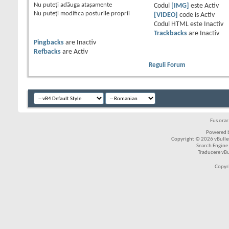
Nu puteţi
adăuga ataşamente
Codul
[IMG]
este
Activ
Nu puteţi
modifica posturile proprii
[VIDEO]
code is
Activ
Codul HTML este
Inactiv
Trackbacks
are
Inactiv
Pingbacks
are
Inactiv
Refbacks
are
Activ
Reguli Forum
Fus ora
Powered b
Copyright © 2026 vBulleti
Search Engine
Traducere vB
Copyr