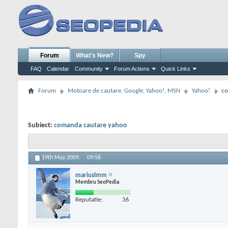
Forum
What's New?
Spy
FAQ
Calendar
Community
Forum Actions
Quick Links
Forum
Motoare de cautare. Google, Yahoo!, MSN
Yahoo!
co
Subiect:
comanda cautare yahoo
19th May 2009,
09:56
mariuslmm
Membru SeoPedia
Reputatie:
36