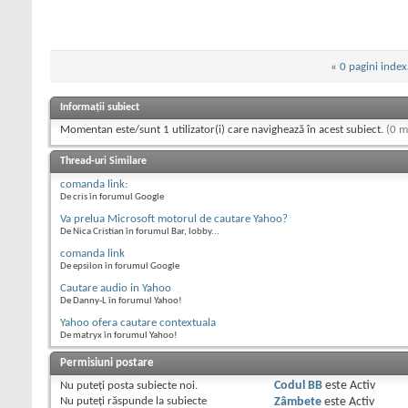
«
0 pagini index
Informații subiect
Momentan este/sunt 1 utilizator(i) care navighează în acest subiect.
(0 m
Thread-uri Similare
comanda link:
De cris în forumul Google
Va prelua Microsoft motorul de cautare Yahoo?
De Nica Cristian în forumul Bar, lobby...
comanda link
De epsilon în forumul Google
Cautare audio in Yahoo
De Danny-L în forumul Yahoo!
Yahoo ofera cautare contextuala
De matryx în forumul Yahoo!
Permisiuni postare
Nu puteţi
posta subiecte noi.
Codul BB
este
Activ
Nu puteţi
răspunde la subiecte
Zâmbete
este
Activ