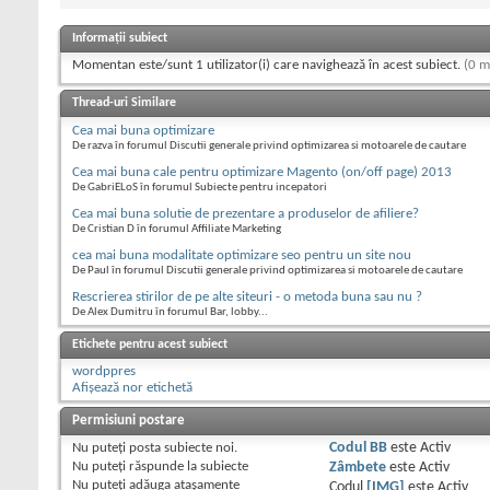
Informații subiect
Momentan este/sunt 1 utilizator(i) care navighează în acest subiect.
(0 m
Thread-uri Similare
Cea mai buna optimizare
De razva în forumul Discutii generale privind optimizarea si motoarele de cautare
Cea mai buna cale pentru optimizare Magento (on/off page) 2013
De GabriELoS în forumul Subiecte pentru incepatori
Cea mai buna solutie de prezentare a produselor de afiliere?
De Cristian D în forumul Affiliate Marketing
cea mai buna modalitate optimizare seo pentru un site nou
De Paul în forumul Discutii generale privind optimizarea si motoarele de cautare
Rescrierea stirilor de pe alte siteuri - o metoda buna sau nu ?
De Alex Dumitru în forumul Bar, lobby...
Etichete pentru acest subiect
wordppres
Afișează nor etichetă
Permisiuni postare
Nu puteţi
posta subiecte noi.
Codul BB
este
Activ
Nu puteţi
răspunde la subiecte
Zâmbete
este
Activ
Nu puteţi
adăuga ataşamente
Codul
[IMG]
este
Activ