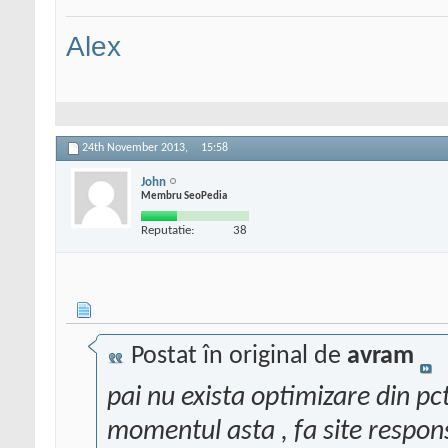
Alex
24th November 2013,
15:58
John
Membru SeoPedia
Reputatie:
38
Postat în original de
avram
pai nu exista optimizare din pc
momentul asta , fa site respon