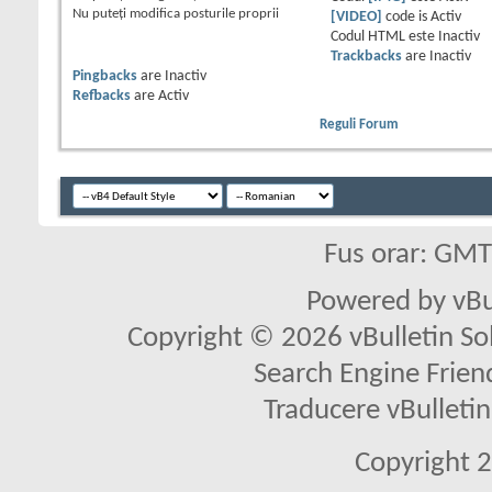
Nu puteţi
modifica posturile proprii
[VIDEO]
code is
Activ
Codul HTML este
Inactiv
Trackbacks
are
Inactiv
Pingbacks
are
Inactiv
Refbacks
are
Activ
Reguli Forum
Fus orar: GM
Powered by vBu
Copyright © 2026 vBulletin Solu
Search Engine Frien
Traducere vBullet
Copyright 