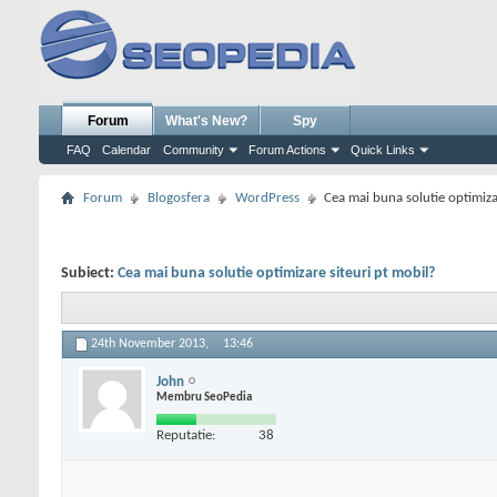
Forum
What's New?
Spy
FAQ
Calendar
Community
Forum Actions
Quick Links
Forum
Blogosfera
WordPress
Cea mai buna solutie optimiza
Subiect:
Cea mai buna solutie optimizare siteuri pt mobil?
24th November 2013,
13:46
John
Membru SeoPedia
Reputatie:
38