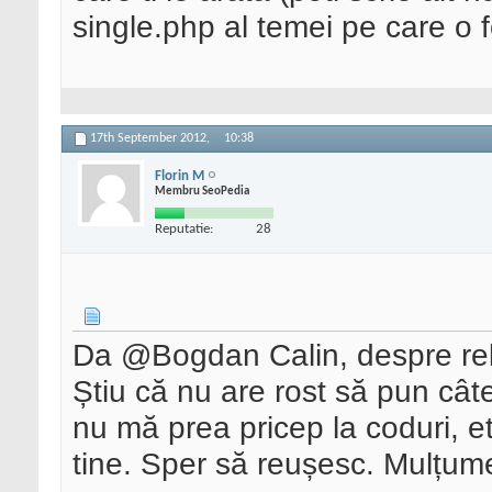
single.php al temei pe care o f
17th September 2012,
10:38
Florin M
Membru SeoPedia
Reputatie:
28
Da @Bogdan Calin, despre re
Știu că nu are rost să pun câte
nu mă prea pricep la coduri, 
tine. Sper să reușesc. Mulțum