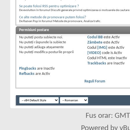
Se poate folosi RSS pentru optimizare ?
De evolution în forumul Discutii generale privind optimizarea si motoarele de cautare
Ce alte metode de promovare putem folosi?
De Razvan Pop în forumul Metode de promovare, Analiza trafic.
Permisiuni postare
Nu puteţi
posta subiecte noi.
Codul BB
este
Activ
Nu puteţi
răspunde la subiecte
Zâmbete
este
Activ
Nu puteţi
adăuga ataşamente
Codul
[IMG]
este
Activ
Nu puteţi
modifica posturile proprii
[VIDEO]
code is
Activ
Codul HTML este
Inactiv
Trackbacks
are
Inactiv
Pingbacks
are
Inactiv
Refbacks
are
Activ
Reguli Forum
Fus orar: GM
Powered by vBu