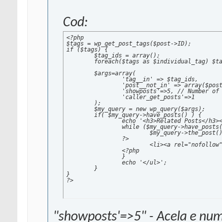
Cod:
<?php

$tags = wp_get_post_tags($post->ID);

if ($tags) {

	$tag_ids = array();

	foreach($tags as $individual_tag) $tag_ids[] = $individual_tag->term_id;

	$args=array(

		'tag__in' => $tag_ids,

		'post__not_in' => array($post->ID),

		'showposts'=>5, // Number of related posts that will be shown.

		'caller_get_posts'=>1

	);

	$my_query = new wp_query($args);

	if( $my_query->have_posts() ) {

		echo '<h3>Related Posts</h3><ul>';

		while ($my_query->have_posts()) {

			$my_query->the_post();

		?>

			<li><a rel="nofollow" href="<?php the_permalink() ?>" rel="bookmark" title="Permanent Link to <?php the_title_attribute(); ?>"><?php the_title(); ?></a></li>

		<?php

		}

		echo '</ul>';

	}

}

?>
"showposts'=>5" - Acela e num