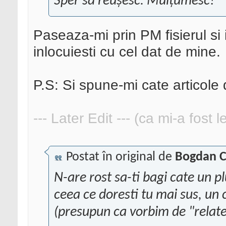
Sper să reușesc. Mulțumesc!
Paseaza-mi prin PM fisierul si i
inlocuiesti cu cel dat de mine.
P.S: Si spune-mi cate articole d
--- Later Edit --- (ca mi-a fost 
Postat în original de
Bogdan C
N-are rost sa-ti bagi cate un p
ceea ce doresti tu mai sus, un 
(presupun ca vorbim de "relate