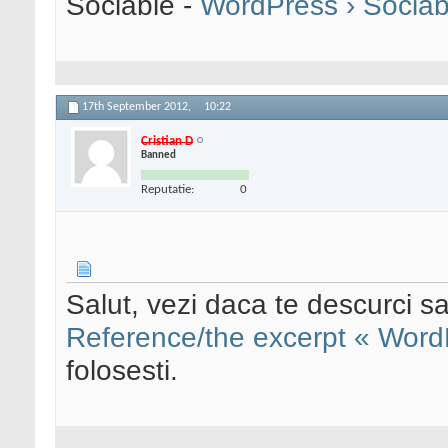
Sociable -
WordPress › Sociab
17th September 2012,
10:22
Cristian D
Banned
Reputatie:
0
Salut, vezi daca te descurci s
Reference/the excerpt « Wor
folosesti.