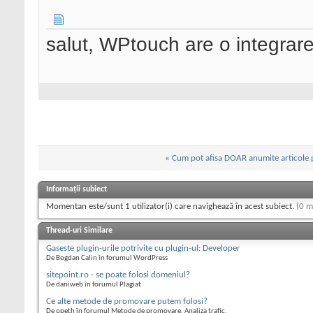
salut, WPtouch are o integrar
«
Cum pot afisa DOAR anumite articole 
Informații subiect
Momentan este/sunt 1 utilizator(i) care navighează în acest subiect.
(0 m
Thread-uri Similare
Gaseste plugin-urile potrivite cu plugin-ul: Developer
De Bogdan Calin în forumul WordPress
sitepoint.ro - se poate folosi domeniul?
De daniweb în forumul Plagiat
Ce alte metode de promovare putem folosi?
De opeth în forumul Metode de promovare, Analiza trafic.