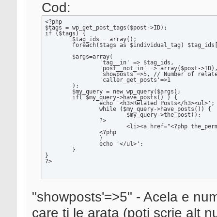
Cod:
<?php

$tags = wp_get_post_tags($post->ID);

if ($tags) {

	$tag_ids = array();

	foreach($tags as $individual_tag) $tag_ids[] = $individual_tag->term_id;

	$args=array(

		'tag__in' => $tag_ids,

		'post__not_in' => array($post->ID),

		'showposts'=>5, // Number of related posts that will be shown.

		'caller_get_posts'=>1

	);

	$my_query = new wp_query($args);

	if( $my_query->have_posts() ) {

		echo '<h3>Related Posts</h3><ul>';

		while ($my_query->have_posts()) {

			$my_query->the_post();

		?>

			<li><a href="<?php the_permalink() ?>" rel="bookmark" title="Permanent Link to <?php the_title_attribute(); ?>"><?php the_title(); ?></a></li>

		<?php

		}

		echo '</ul>';

	}

}

?>
"showposts'=>5" - Acela e nu
care ti le arata (poti scrie alt n