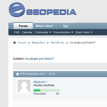
Forum
What's New?
Spy
FAQ
Calendar
Community
Forum Actions
Quick Links
Forum
Blogosfera
WordPress
Ce plugin pot folosi?
Subiect:
Ce plugin pot folosi?
17th September 2012,
10:12
Florin M
Membru SeoPedia
Reputatie:
28