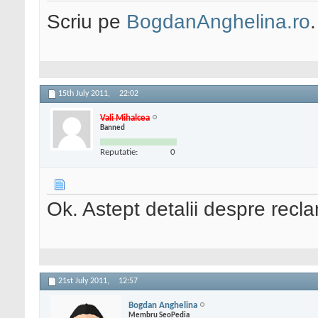
Scriu pe
BogdanAnghelina.ro
.
15th July 2011,
22:02
Vali Mihalcea
Banned
Reputatie:
0
Ok. Astept detalii despre recl
21st July 2011,
12:57
Bogdan Anghelina
Membru SeoPedia