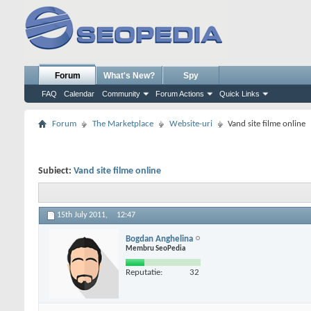
Forum
What's New?
Spy
FAQ
Calendar
Community
Forum Actions
Quick Links
Forum
The Marketplace
Website-uri
Vand site filme online
Subiect:
Vand site filme online
15th July 2011,
12:47
Bogdan Anghelina
Membru SeoPedia
Reputatie:
32