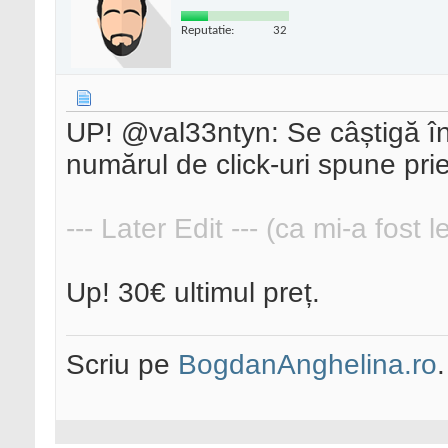
Reputatie:
32
UP! @val33ntyn: Se câștigă înt
numărul de click-uri spune pri
--- Later Edit --- (ca mi-a fost 
Up! 30€ ultimul preț.
Scriu pe
BogdanAnghelina.ro
.