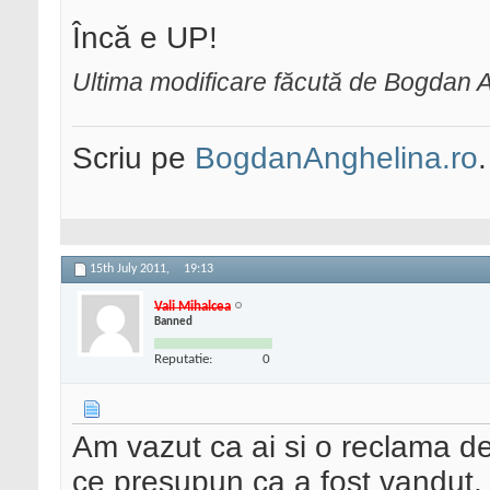
Încă e UP!
Ultima modificare făcută de Bogdan A
Scriu pe
BogdanAnghelina.ro
.
15th July 2011,
19:13
Vali Mihalcea
Banned
Reputatie:
0
Am vazut ca ai si o reclama de 
ce presupun ca a fost vandut.