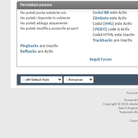
Permisiuni postare
Nu puteţi
posta subiecte noi.
Codul BB
este
Activ
Nu puteţi
răspunde la subiecte
Zâmbete
este
Activ
Nu puteţi
adăuga ataşamente
Codul
[IMG]
este
Activ
Nu puteţi
modifica posturile proprii
[VIDEO]
code is
Activ
Codul HTML este
Inactiv
Trackbacks
are
Inactiv
Pingbacks
are
Inactiv
Refbacks
are
Activ
Reguli Forum
Fus ora
Powered b
Copyright © 2026 vBulleti
Search Engine
Traducere vB
Copyr