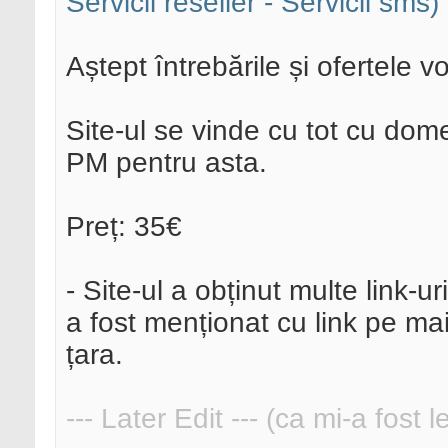
Servicii reseller - Servicii sms)
Aștept întrebările și ofertele 
Site-ul se vinde cu tot cu dome
PM pentru asta.
Preț: 35€
- Site-ul a obținut multe link-
a fost menționat cu link pe ma
țara.
--- Later Edit --- (ca mi-a fost 