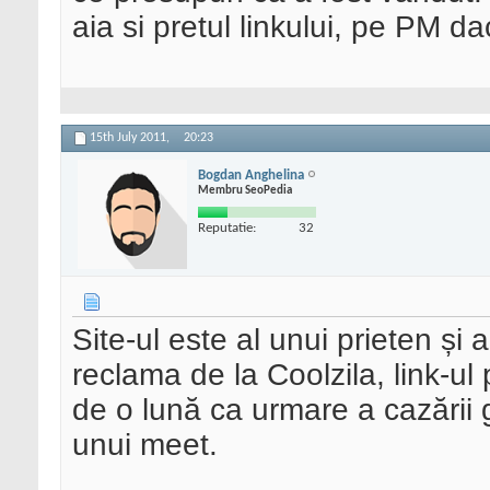
aia si pretul linkului, pe PM d
15th July 2011,
20:23
Bogdan Anghelina
Membru SeoPedia
Reputatie:
32
Site-ul este al unui prieten și
reclama de la Coolzila, link-ul
de o lună ca urmare a cazării g
unui meet.