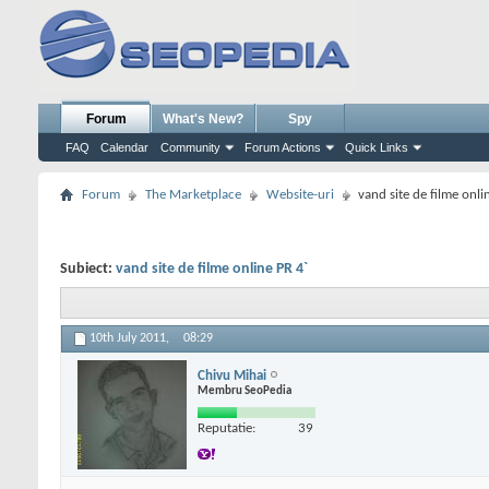
Forum
What's New?
Spy
FAQ
Calendar
Community
Forum Actions
Quick Links
Forum
The Marketplace
Website-uri
vand site de filme onli
Subiect:
vand site de filme online PR 4`
10th July 2011,
08:29
Chivu Mihai
Membru SeoPedia
Reputatie:
39