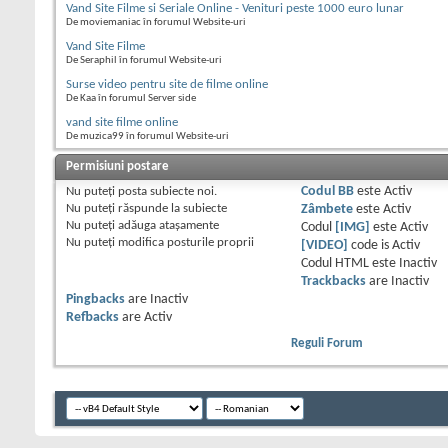
Vand Site Filme si Seriale Online - Venituri peste 1000 euro lunar
De moviemaniac în forumul Website-uri
Vand Site Filme
De Seraphil în forumul Website-uri
Surse video pentru site de filme online
De Kaa în forumul Server side
vand site filme online
De muzica99 în forumul Website-uri
Permisiuni postare
Nu puteţi
posta subiecte noi.
Codul BB
este
Activ
Nu puteţi
răspunde la subiecte
Zâmbete
este
Activ
Nu puteţi
adăuga ataşamente
Codul
[IMG]
este
Activ
Nu puteţi
modifica posturile proprii
[VIDEO]
code is
Activ
Codul HTML este
Inactiv
Trackbacks
are
Inactiv
Pingbacks
are
Inactiv
Refbacks
are
Activ
Reguli Forum