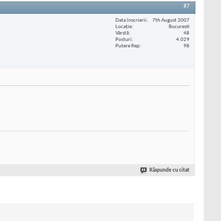
#7
Data înscrierii
7th August 2007
Locaţie
Bucuresti
Vârstă
48
Posturi
4.029
Putere Rep
98
Răspunde cu citat