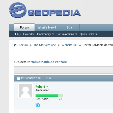
Forum
What's New?
Spy
FAQ
Calendar
Community
Forum Actions
Quick Links
Forum
The Marketplace
Website-uri
Portal RoMania de van
Subiect:
Portal RoMania de vanzare
1st January 2009,
15:38
Robert
Ambasador
Reputatie:
98