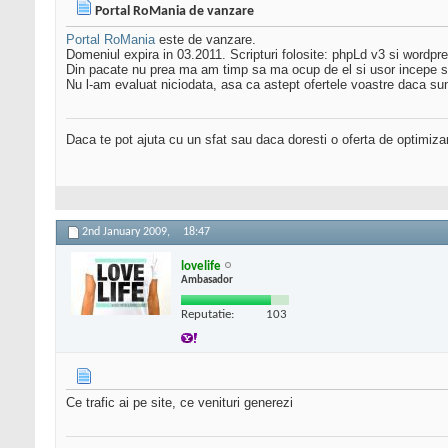
Portal RoMania de vanzare
Portal RoMania
este de vanzare.
Domeniul expira in 03.2011. Scripturi folosite: phpLd v3 si wordpr
Din pacate nu prea ma am timp sa ma ocup de el si usor incepe sa
Nu l-am evaluat niciodata, asa ca astept ofertele voastre daca sunt
Daca te pot ajuta cu un sfat sau daca doresti o oferta de optimiza
2nd January 2009,
18:47
lovelife
Ambasador
Reputatie:
103
Ce trafic ai pe site, ce venituri generezi