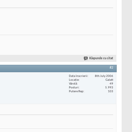
Răspunde cu citat
#2
Data înscrierii
8th July 2006
Locaţie
Galati
Vârstă
49
Posturi
5.993
Putere Rep
103