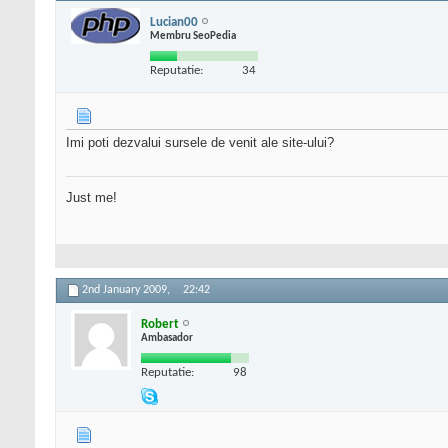
Lucian00
Membru SeoPedia
Reputatie:
34
Imi poti dezvalui sursele de venit ale site-ului?
Just me!
2nd January 2009,
22:42
Robert
Ambasador
Reputatie:
98