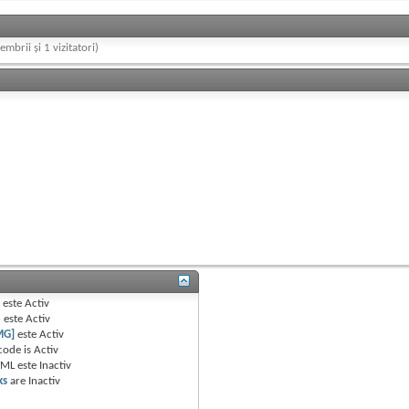
embrii și 1 vizitatori)
B
este
Activ
e
este
Activ
MG]
este
Activ
code is
Activ
TML este
Inactiv
ks
are
Inactiv