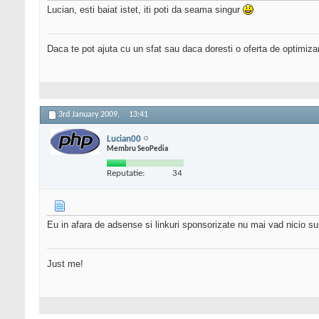
Lucian, esti baiat istet, iti poti da seama singur
Daca te pot ajuta cu un sfat sau daca doresti o oferta de optimiza
3rd January 2009,
13:41
Lucian00
Membru SeoPedia
Reputatie:
34
Eu in afara de adsense si linkuri sponsorizate nu mai vad nicio s
Just me!