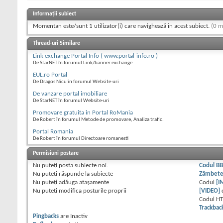
Informații subiect
Momentan este/sunt 1 utilizator(i) care navighează în acest subiect.
(0 m
Thread-uri Similare
Link exchange Portal Info ( www.portal-info.ro )
De StarNET în forumul Link/banner exchange
EUL.ro Portal
De Dragos Nicu în forumul Website-uri
De vanzare portal imobiliare
De StarNET în forumul Website-uri
Promovare gratuita in Portal RoMania
De Robert în forumul Metode de promovare, Analiza trafic.
Portal Romania
De Robert în forumul Directoare romanesti
Permisiuni postare
Nu puteţi
posta subiecte noi.
Codul B
Nu puteţi
răspunde la subiecte
Zâmbet
Nu puteţi
adăuga ataşamente
Codul
[I
Nu puteţi
modifica posturile proprii
[VIDEO]
Codul H
Trackbac
Pingbacks
are
Inactiv