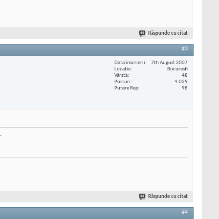
Răspunde cu citat
#3
Data înscrierii
7th August 2007
Locaţie
Bucuresti
Vârstă
48
Posturi
4.029
Putere Rep
98
.
Răspunde cu citat
#4