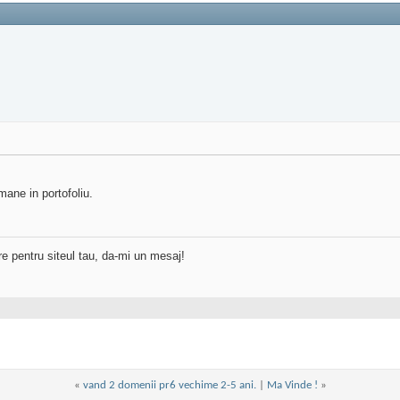
ane in portofoliu.
re pentru siteul tau, da-mi un mesaj!
«
vand 2 domenii pr6 vechime 2-5 ani.
|
Ma Vinde !
»