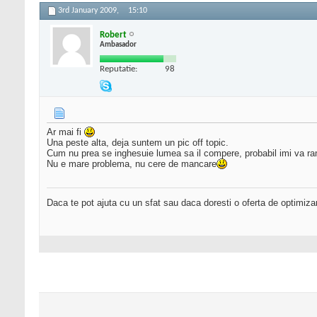
3rd January 2009,
15:10
Robert
Ambasador
Reputatie:
98
Ar mai fi
Una peste alta, deja suntem un pic off topic.
Cum nu prea se inghesuie lumea sa il compere, probabil imi va ram
Nu e mare problema, nu cere de mancare
Daca te pot ajuta cu un sfat sau daca doresti o oferta de optimiza