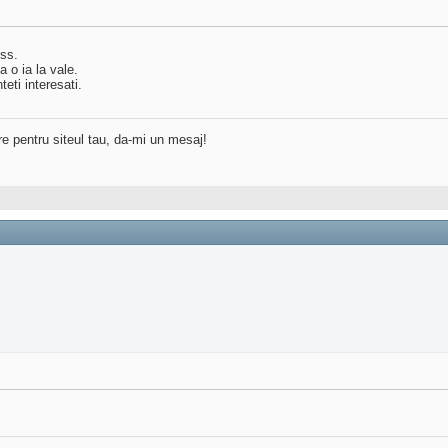
ess.
 o ia la vale.
eti interesati.
re pentru siteul tau, da-mi un mesaj!