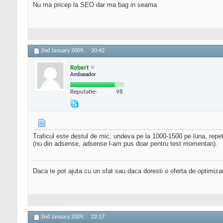
Nu ma pricep la SEO dar ma bag in seama
2nd January 2009,
20:42
Robert
Ambasador
Reputatie:
98
Traficul este destul de mic, undeva pe la 1000-1500 pe luna, repe
(nu din adsense, adsense l-am pus doar pentru test momentan).
Daca te pot ajuta cu un sfat sau daca doresti o oferta de optimiza
2nd January 2009,
22:17