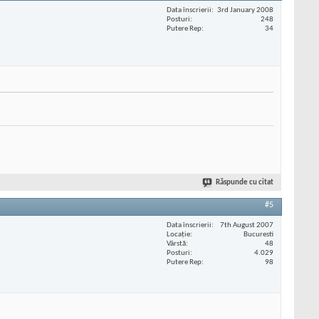
Data înscrierii
3rd January 2008
Posturi
248
Putere Rep
34
Răspunde cu citat
#5
Data înscrierii
7th August 2007
Locaţie
Bucuresti
Vârstă
48
Posturi
4.029
Putere Rep
98