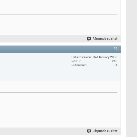
Răspunde cu citat
#6
Data înscrierii
3rd January 2008
Posturi
248
Putere Rep
34
Răspunde cu citat