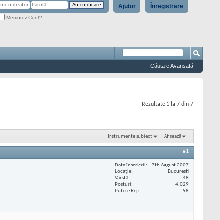
Ajutor
Înregistrare
Memorez Cont?
Căutare Avansată
Rezultate 1 la 7 din 7
Instrumente subiect
Afișează
#1
Data înscrierii
7th August 2007
Locaţie
Bucuresti
Vârstă
48
Posturi
4.029
Putere Rep
98