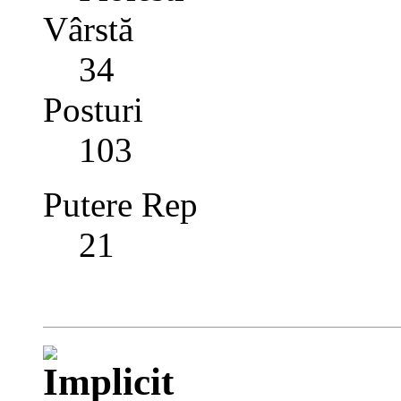
Vârstă
34
Posturi
103
Putere Rep
21