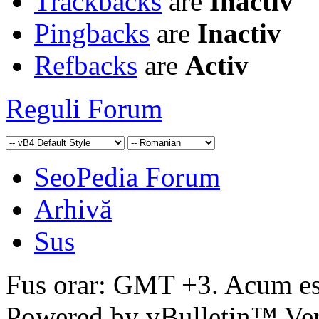
Trackbacks
are
Inactiv
Pingbacks
are
Inactiv
Refbacks
are
Activ
Reguli Forum
SeoPedia Forum
Arhivă
Sus
Fus orar: GMT +3. Acum e
Powered by vBulletin™ Ver