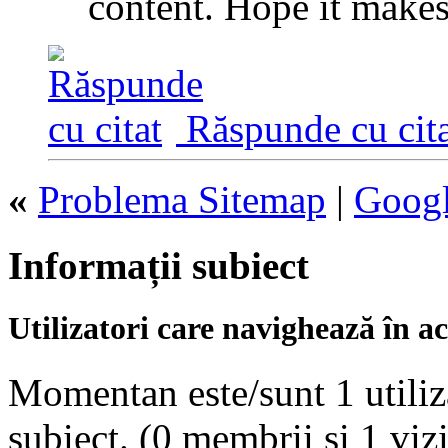
content. Hope it makes
Răspunde cu cita
«
Problema Sitemap
|
Googl
Informații subiect
Utilizatori care navighează în ac
Momentan este/sunt 1 utiliza
subiect.
(0 membrii și 1 vizi