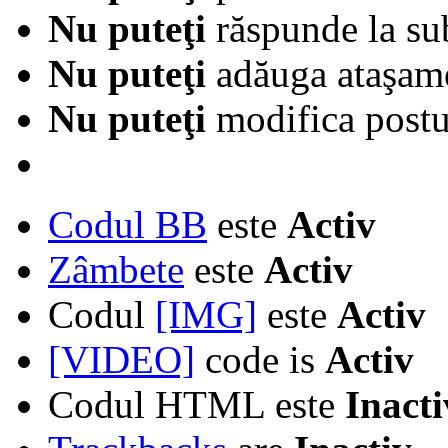
Nu puteţi
răspunde la su
Nu puteţi
adăuga ataşam
Nu puteţi
modifica postur
Codul BB
este
Activ
Zâmbete
este
Activ
Codul
[IMG]
este
Activ
[VIDEO]
code is
Activ
Codul HTML este
Inacti