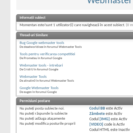
Webmaster T
Informații subiect
Momentan este/sunt 1 utilizator(i) care navighează în acest subiect.
(0 m
Thread-uri Similare
Bug Google webmaster tools
De deadworldisee în forumul Webmaster Tools
Tools pentru verificarea competitiei
De Prometeu în forumul Google
Webmaster tools - intrebari
De Cristi U în forumul Google
Webmaster Tools
De alinalin0 în forumul Webmaster Tools
Google Webmaster Tools
De eugen în forumul Google
Permisiuni postare
Nu puteţi
posta subiecte noi.
Codul BB
este
Activ
Nu puteţi
răspunde la subiecte
Zâmbete
este
Activ
Nu puteţi
adăuga ataşamente
Codul
[IMG]
este
Activ
Nu puteţi
modifica posturile proprii
[VIDEO]
code is
Activ
Codul HTML este
Inactiv