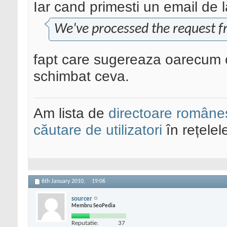
Iar cand primesti un email de l
We've processed the request fr
fapt care sugereaza oarecum c
schimbat ceva.
Am lista de
directoare româneș
căutare de utilizatori
în rețelel
6th January 2010,
19:06
sourcer
Membru SeoPedia
Reputatie:
37