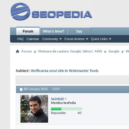
Forum
What's New?
Spy
FAQ
Calendar
Community
Forum Actions
Quick Links
Forum
Motoare de cautare. Google, Yahoo!, MSN
Google
W
Subiect:
Verificarea unui site in Webmaster Tools
6th January 2010,
13:07
Seinfeld
Membru SeoPedia
Reputatie:
40