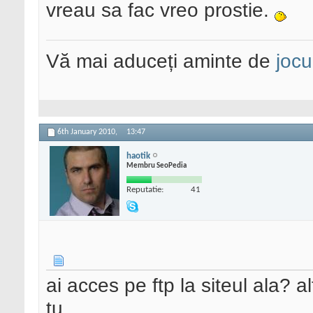
vreau sa fac vreo prostie.
Vă mai aduceți aminte de
jocu
6th January 2010,
13:47
haotik
Membru SeoPedia
Reputatie:
41
ai acces pe ftp la siteul ala? a
tu.