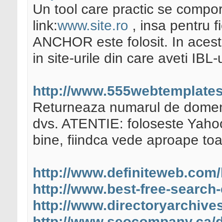
Un tool care practic se compor
link:
www.site.ro
, insa pentru f
ANCHOR este folosit. In acest 
in site-urile din care aveti IBL-u
http://www.555webtemplates
Returneaza numarul de domenii
dvs. ATENTIE: foloseste Yahoo
bine, fiindca vede aproape toat
http://www.definiteweb.com/l
http://www.best-free-search-
http://www.directoryarchiv
http://www.seocompany.ca/dir