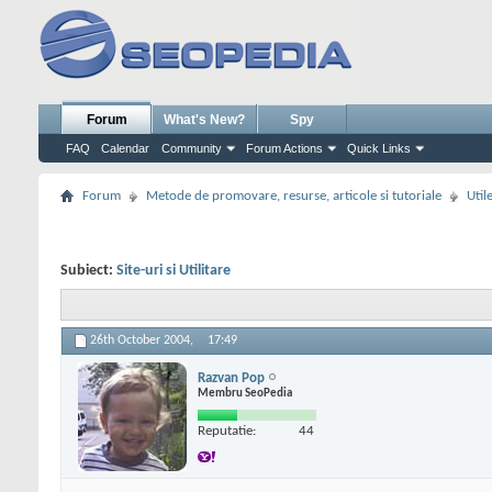
Forum
What's New?
Spy
FAQ
Calendar
Community
Forum Actions
Quick Links
Forum
Metode de promovare, resurse, articole si tutoriale
Util
Subiect:
Site-uri si Utilitare
26th October 2004,
17:49
Razvan Pop
Membru SeoPedia
Reputatie:
44