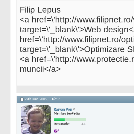
Filip Lepus
<a href=\'http://www.filipnet.r
target=\'_blank\'>Web design<
href=\'http://www.filipnet.ro/op
target=\'_blank\'>Optimizare
<a href=\'http://www.protectie.r
muncii</a>
29th June 2005,
16:19
Razvan Pop
Membru SeoPedia
Reputatie:
44