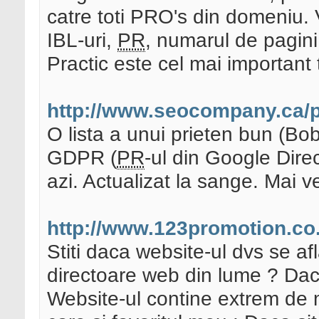
catre toti PRO's din domeniu. 
IBL-uri,
PR
, numarul de pagini
Practic este cel mai important t
http://www.seocompany.ca/pa
O lista a unui prieten bun (Bo
GDPR (
PR
-ul din Google Direc
azi. Actualizat la sange. Mai ve
http://www.123promotion.co.
Stiti daca website-ul dvs se af
directoare web din lume ? Daca
Website-ul contine extrem de mu