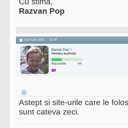
Cu stima,
Razvan Pop
23rd June 2005,
21:49
Razvan Pop
Membru SeoPedia
Reputatie:
44
Astept si site-urile care le folo
sunt cateva zeci.