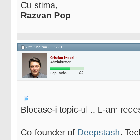
Cu stima,
Razvan Pop
24th June 2005,
12:31
Cristian Mezei
Administrator
Reputatie:
66
Blocase-i topic-ul .. L-am red
Co-founder of
Deepstash
. Tec