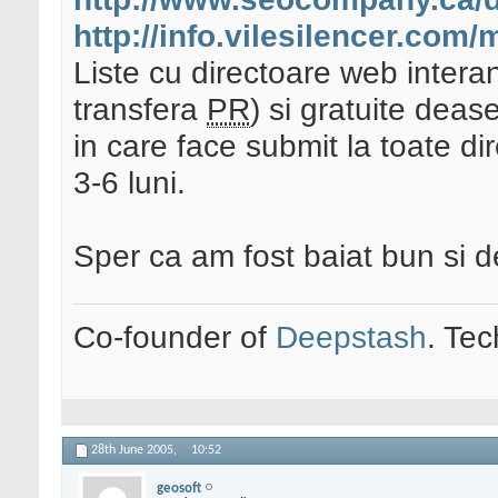
http://info.vilesilencer.com
Liste cu directoare web intera
transfera
PR
) si gratuite dea
in care face submit la toate di
3-6 luni.
Sper ca am fost baiat bun si d
Co-founder of
Deepstash
. Tec
28th June 2005,
10:52
geosoft