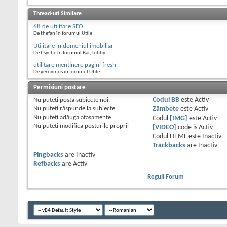
Thread-uri Similare
68 de utilitare SEO
De thefan în forumul Utile
Utilitare in domeniul imobiliar
De Psyche în forumul Bar, lobby...
utilitare mentinere pagini fresh
De gerovinos în forumul Utile
Permisiuni postare
Nu puteţi
posta subiecte noi.
Codul BB
este
Activ
Nu puteţi
răspunde la subiecte
Zâmbete
este
Activ
Nu puteţi
adăuga ataşamente
Codul
[IMG]
este
Activ
Nu puteţi
modifica posturile proprii
[VIDEO]
code is
Activ
Codul HTML este
Inactiv
Trackbacks
are
Inactiv
Pingbacks
are
Inactiv
Refbacks
are
Activ
Reguli Forum