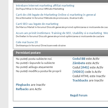
Intrebare internet marketing affiliat marketing
De Popa Mihai în forumul Affiliate Marketing
Carti de citit legate de Marketing Online si marketing in general
De w3bmaster în forumul Metode de promovare, Analiza trafic.
Carti SEO sau legate de marketing
De Marius Mailat în forumul Discutii generale privind optimizarea si motoarele de cau
Acum am primit instiintare: Training de SEO, Usability si e-marketing  
De thefan în forumul Discutii generale privind optimizarea si motoarele de cautare
Cele mai bune 20
De kleampa în forumul Directoare web straine
Permisiuni postare
Nu puteţi
posta subiecte noi.
Codul BB
este
Activ
Nu puteţi
răspunde la subiecte
Zâmbete
este
Activ
Nu puteţi
adăuga ataşamente
Codul
[IMG]
este
Activ
Nu puteţi
modifica posturile proprii
[VIDEO]
code is
Activ
Codul HTML este
Inactiv
Trackbacks
are
Inactiv
Pingbacks
are
Inactiv
Refbacks
are
Activ
Reguli Forum