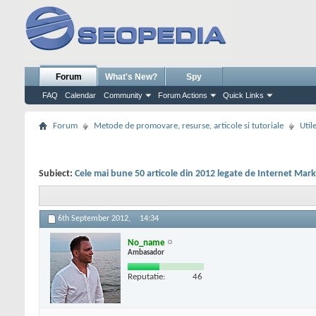
Forum
What's New?
Spy
FAQ
Calendar
Community
Forum Actions
Quick Links
Forum
Metode de promovare, resurse, articole si tutoriale
Util
Subiect:
Cele mai bune 50 articole din 2012 legate de Internet Mar
6th September 2012,
14:34
No_name
Ambasador
Reputatie:
46