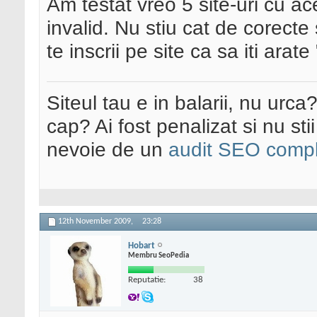
Am testat vreo 5 site-uri cu ac
invalid. Nu stiu cat de corect
te inscrii pe site ca sa iti arate 
Siteul tau e in balarii, nu urca
cap? Ai fost penalizat si nu sti
nevoie de un
audit SEO compl
12th November 2009,
23:28
Hobart
Membru SeoPedia
Reputatie:
38