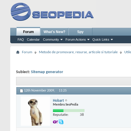
Forum
What's New?
Spy
FAQ
Calendar
Community
Forum Actions
Quick Links
Forum
Metode de promovare, resurse, articole si tutoriale
Util
Subiect:
Sitemap generator
12th November 2009,
11:25
Hobart
Membru SeoPedia
Reputatie:
38