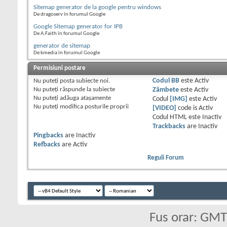
Sitemap generator de la google pentru windows
De dragoserv în forumul Google
Google Sitemap generator for IPB
De A.Faith în forumul Google
generator de sitemap
De kmedia în forumul Google
Permisiuni postare
Nu puteţi
posta subiecte noi.
Codul BB
este
Activ
Nu puteţi
răspunde la subiecte
Zâmbete
este
Activ
Nu puteţi
adăuga ataşamente
Codul
[IMG]
este
Activ
Nu puteţi
modifica posturile proprii
[VIDEO]
code is
Activ
Codul HTML este
Inactiv
Trackbacks
are
Inactiv
Pingbacks
are
Inactiv
Refbacks
are
Activ
Reguli Forum
Fus orar: GM