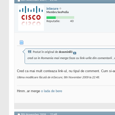
8th November 2009,
21:46
inSecure
Membru SeoPedia
Reputatie:
40
Postat în original de
dcosmin83
cred ca in Romania mai merge faza cu link-urile din comentarii , 
Cred ca mai mult conteaza link-ul, nu tipul de comment. Cum si
Ultima modificare făcută de inSecure; 8th November 2009 la
22:48
.
Hmm..ar merge
o lada de bere
8th November 2009,
22:48