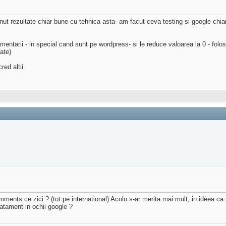
nut rezultate chiar bune cu tehnica asta- am facut ceva testing si google chiar
entarii - in special cand sunt pe wordpress- si le reduce valoarea la 0 - folo
ate)
red altii.
ments ce zici ? (tot pe international) Acolo s-ar merita mai mult, in ideea ca
ratament in ochii google ?