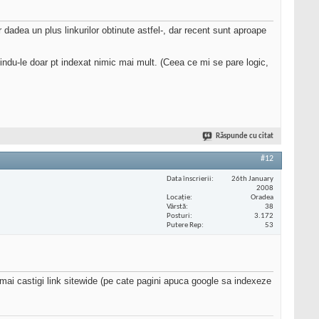
 dadea un plus linkurilor obtinute astfel-, dar recent sunt aproape
sindu-le doar pt indexat nimic mai mult. (Ceea ce mi se pare logic,
Răspunde cu citat
#12
Data înscrierii
26th January
2008
Locaţie
Oradea
Vârstă
38
Posturi
3.172
Putere Rep
53
 mai castigi link sitewide (pe cate pagini apuca google sa indexeze