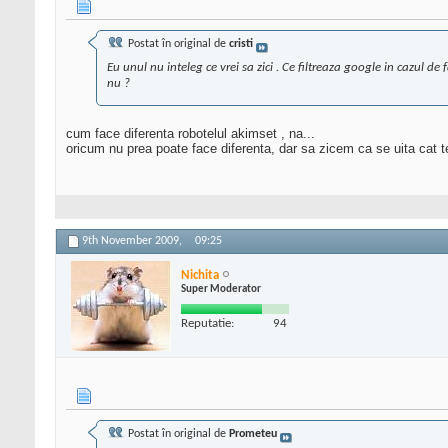
Postat în original de
cristi
Eu unul nu inteleg ce vrei sa zici . Ce filtreaza google in cazul
nu ?
cum face diferenta robotelul akimset , na...
oricum nu prea poate face diferenta, dar sa zicem ca se uita cat text
9th November 2009,
09:25
Nichita
Super Moderator
Reputatie:
94
Postat în original de
Prometeu