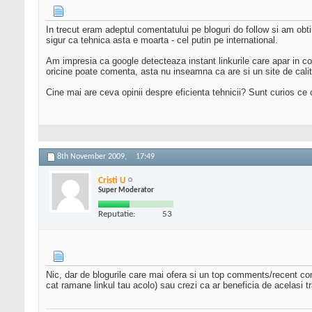
In trecut eram adeptul comentatului pe bloguri do follow si am obti
sigur ca tehnica asta e moarta - cel putin pe international.
Am impresia ca google detecteaza instant linkurile care apar in com
oricine poate comenta, asta nu inseamna ca are si un site de calit
Cine mai are ceva opinii despre eficienta tehnicii? Sunt curios ce c
8th November 2009,
17:49
Cristi U
Super Moderator
Reputatie:
53
Nic, dar de blogurile care mai ofera si un top comments/recent com
cat ramane linkul tau acolo) sau crezi ca ar beneficia de acelasi t