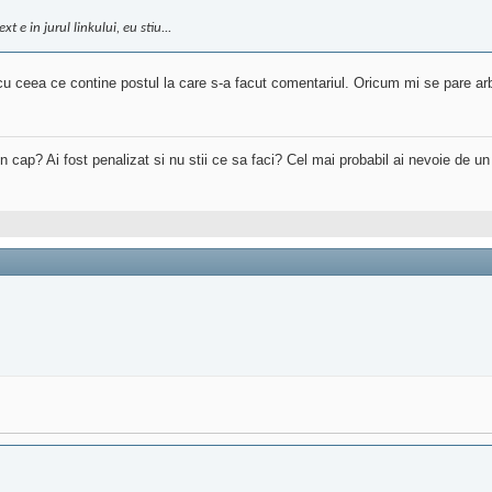
 e in jurul linkului, eu stiu...
 cu ceea ce contine postul la care s-a facut comentariul. Oricum mi se pare arb
 in cap? Ai fost penalizat si nu stii ce sa faci? Cel mai probabil ai nevoie de u