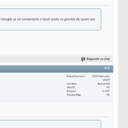
a sti Google ca un comentariu e lasat acolo cu gandul de spam sau
Răspunde cu citat
#18
Data înscrierii
19th February
2009
Locaţie
Bucuresti
Vârstă
46
Posturi
3.422
Putere Rep
94