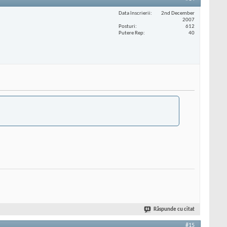
Data înscrierii
2nd December
2007
Posturi
612
Putere Rep
40
Răspunde cu citat
#15