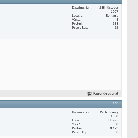
Data înscrierii
28th October
2007
Locaţie
Romania
Vârstă
43
Posturi
383
Putere Rep
35
Răspunde cu citat
#16
Data înscrierii
26th January
2008
Locaţie
Oradea
Vârstă
38
Posturi
3.172
Putere Rep
53