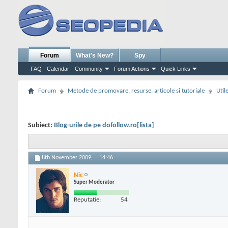
Forum
What's New?
Spy
FAQ
Calendar
Community
Forum Actions
Quick Links
Forum
Metode de promovare, resurse, articole si tutoriale
Util
Subiect:
Blog-urile de pe dofollow.ro[lista]
8th November 2009,
14:46
Nic
Super Moderator
Reputatie:
54