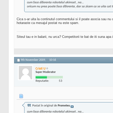
cum face diferenta robotelul akimset , na...
oricum nu prea poate face diferenta, dar sa zicem ca se uita cat text
Cica s-ar uita la continutul commentului si il poate asocia sau nu
hotaraste ca mesajul postat nu este spam.
Siteul tau e in balarii, nu urca? Competitorii te bat de iti suna apa
9th November 2009,
10:16
Cristi U
Super Moderator
Reputatie:
53
Postat în original de
Prometeu
cum face diferenta robotelul akimset , na...