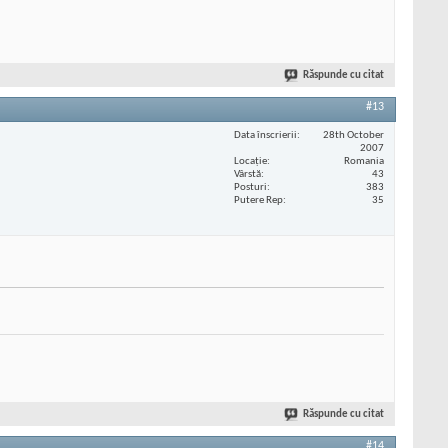
Răspunde cu citat
#13
Data înscrierii
28th October
2007
Locaţie
Romania
Vârstă
43
Posturi
383
Putere Rep
35
Răspunde cu citat
#14