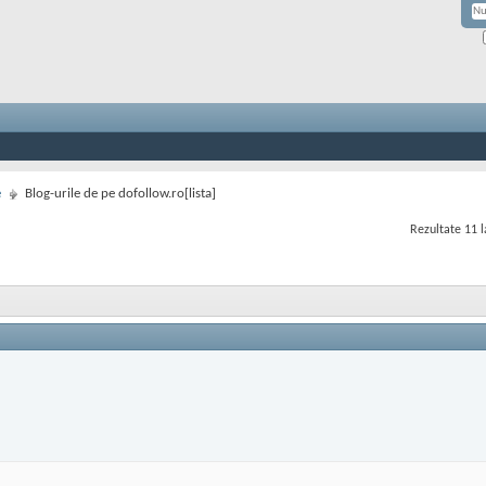
e
Blog-urile de pe dofollow.ro[lista]
Rezultate 11 l