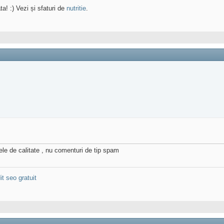
ta! :) Vezi și sfaturi de
nutritie
.
ele de calitate , nu comenturi de tip spam
it seo gratuit