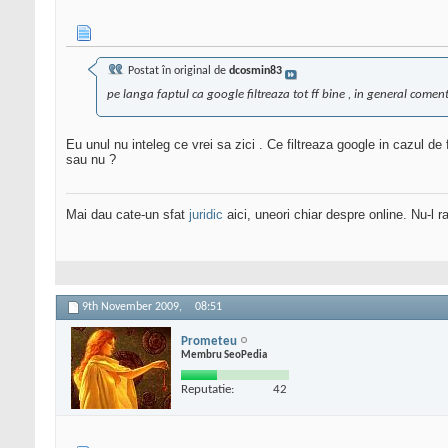
Postat în original de
dcosmin83
pe langa faptul ca google filtreaza tot ff bine , in general come
Eu unul nu inteleg ce vrei sa zici . Ce filtreaza google in cazul 
sau nu ?
Mai dau cate-un sfat
juridic
aici, uneori chiar despre online. Nu-l ra
9th November 2009,
08:51
Prometeu
Membru SeoPedia
Reputatie:
42