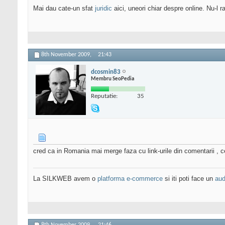
Mai dau cate-un sfat
juridic
aici, uneori chiar despre online. Nu-l ra
8th November 2009,
21:43
dcosmin83
Membru SeoPedia
Reputatie:
35
cred ca in Romania mai merge faza cu link-urile din comentarii , c
La SILKWEB avem o
platforma e-commerce
si iti poti face un
aud