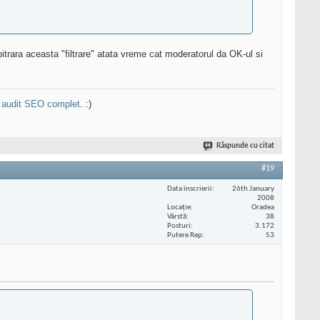
itrara aceasta "filtrare" atata vreme cat moderatorul da OK-ul si
n
audit SEO complet
. :)
Răspunde cu citat
#19
Data înscrierii
26th January
2008
Locaţie
Oradea
Vârstă
38
Posturi
3.172
Putere Rep
53