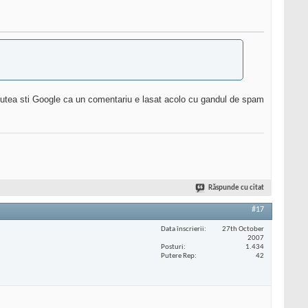
ar putea sti Google ca un comentariu e lasat acolo cu gandul de spam
Răspunde cu citat
#17
Data înscrierii
27th October
2007
Posturi
1.434
Putere Rep
42