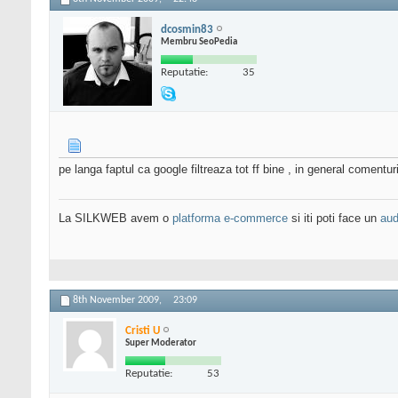
dcosmin83
Membru SeoPedia
Reputatie:
35
pe langa faptul ca google filtreaza tot ff bine , in general coment
La SILKWEB avem o
platforma e-commerce
si iti poti face un
aud
8th November 2009,
23:09
Cristi U
Super Moderator
Reputatie:
53