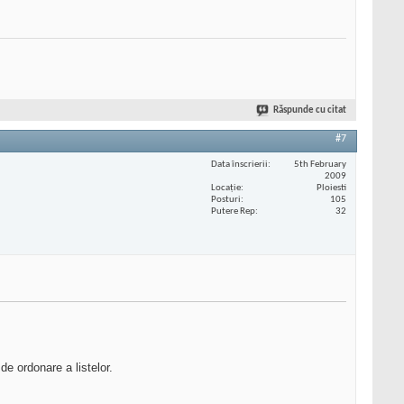
Răspunde cu citat
#7
Data înscrierii
5th February
2009
Locaţie
Ploiesti
Posturi
105
Putere Rep
32
de ordonare a listelor.