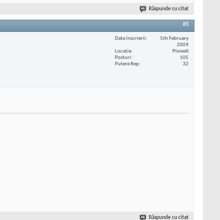
Răspunde cu citat
#8
Data înscrierii
5th February
2009
Locaţie
Ploiesti
Posturi
105
Putere Rep
32
Răspunde cu citat