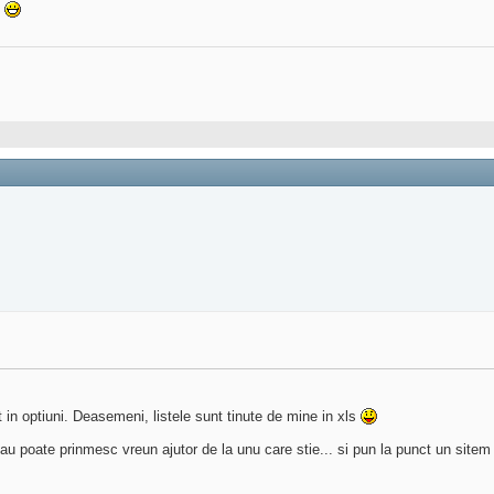
?
t in optiuni. Deasemeni, listele sunt tinute de mine in xls
 sau poate prinmesc vreun ajutor de la unu care stie... si pun la punct un sitem 