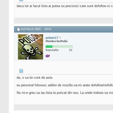
daca tot ai facut lista ai putea sa precizezi care sunt dofollow si 
2nd March 2009,
00:41
poison17
Membru SeoPedia
Reputatie:
32
da, o sa tin cont de asta.
eu personal folosesc addon de mozilla sa-mi arate dofollow/nofoll
Nu mi-e greu sa iau lista la puricat din nou. La unele trebuie sa