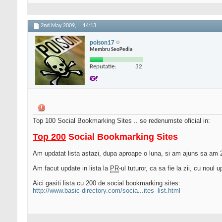
2nd May 2009,
14:13
poison17
Membru SeoPedia
Reputatie:
32
Top 100 Social Bookmarking Sites .. se redenumste oficial in:
Top 200
Social Bookmarking Sites
Am updatat lista astazi, dupa aproape o luna, si am ajuns sa am 
Am facut update in lista la
PR
-ul tuturor, ca sa fie la zii, cu noul
Aici gasiti lista cu 200 de social bookmarking sites:
http://www.basic-directory.com/socia...ites_list.html