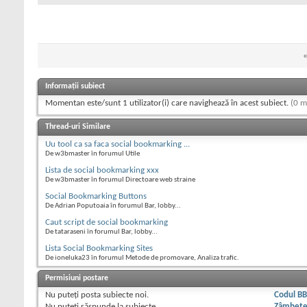
Informații subiect
Momentan este/sunt 1 utilizator(i) care navighează în acest subiect.
(0 m
Thread-uri Similare
Uu tool ca sa faca social bookmarking ...
De w3bmaster în forumul Utile
Lista de social bookmarking xxx
De w3bmaster în forumul Directoare web straine
Social Bookmarking Buttons
De Adrian Poputoaia în forumul Bar, lobby...
Caut script de social bookmarking
De tataraseni în forumul Bar, lobby...
Lista Social Bookmarking Sites
De ioneluka23 în forumul Metode de promovare, Analiza trafic.
Permisiuni postare
Nu puteţi
posta subiecte noi.
Codul B
Nu puteţi
răspunde la subiecte
Zâmbet