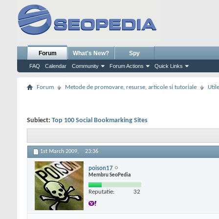
Forum
What's New?
Spy
FAQ
Calendar
Community
Forum Actions
Quick Links
Forum
Metode de promovare, resurse, articole si tutoriale
Util
Subiect:
Top 100 Social Bookmarking Sites
1st March 2009,
23:36
poison17
Membru SeoPedia
Reputatie:
32