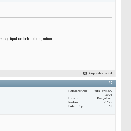
ng, tipul de link folosit, adica :
Răspunde cu citat
#6
Data înscrierii
20th February
2005
Locaţie
Everywhere
Posturi
6.975
Putere Rep
66