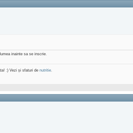
lumea inainte sa se inscrie.
ta! :) Vezi și sfaturi de
nutritie
.