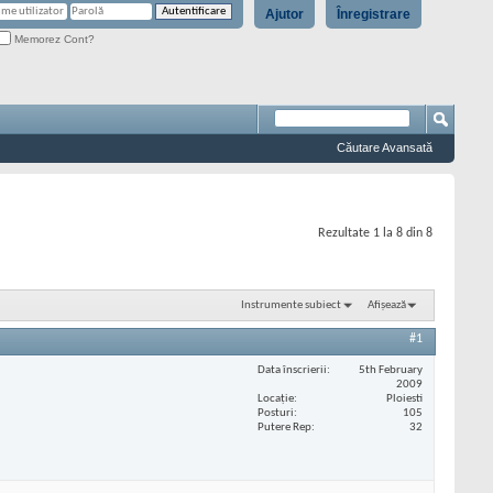
Ajutor
Înregistrare
Memorez Cont?
Căutare Avansată
Rezultate 1 la 8 din 8
Instrumente subiect
Afișează
#1
Data înscrierii
5th February
2009
Locaţie
Ploiesti
Posturi
105
Putere Rep
32