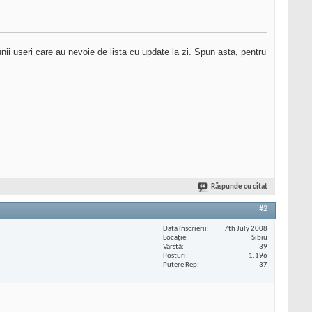
 unii useri care au nevoie de lista cu update la zi. Spun asta, pentru
Răspunde cu citat
#2
Data înscrierii
7th July 2008
Locaţie
Sibiu
Vârstă
39
Posturi
1.196
Putere Rep
37