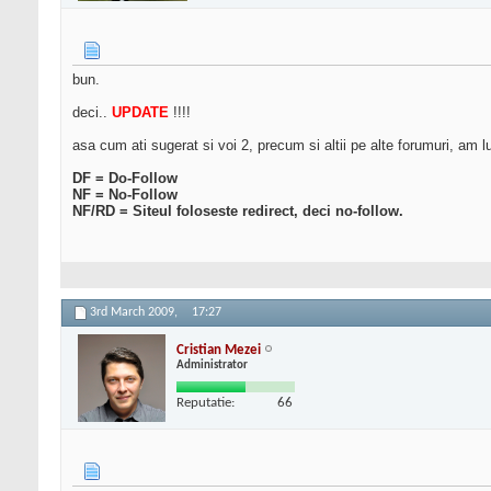
bun.
deci..
UPDATE
!!!!
asa cum ati sugerat si voi 2, precum si altii pe alte forumuri, am lu
DF = Do-Follow
NF = No-Follow
NF/RD = Siteul foloseste redirect, deci no-follow.
3rd March 2009,
17:27
Cristian Mezei
Administrator
Reputatie:
66