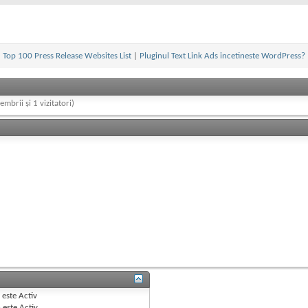
«
Top 100 Press Release Websites List
|
Pluginul Text Link Ads incetineste WordPress?
embrii și 1 vizitatori)
B
este
Activ
e
este
Activ