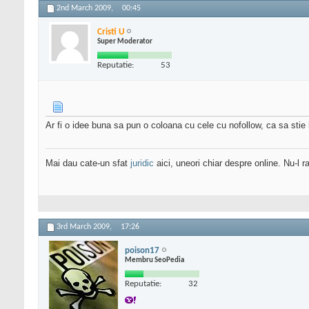
2nd March 2009,
00:45
Cristi U
Super Moderator
Reputatie:
53
Ar fi o idee buna sa pun o coloana cu cele cu nofollow, ca sa stie 
Mai dau cate-un sfat
juridic
aici, uneori chiar despre online. Nu-l ra
3rd March 2009,
17:26
poison17
Membru SeoPedia
Reputatie:
32