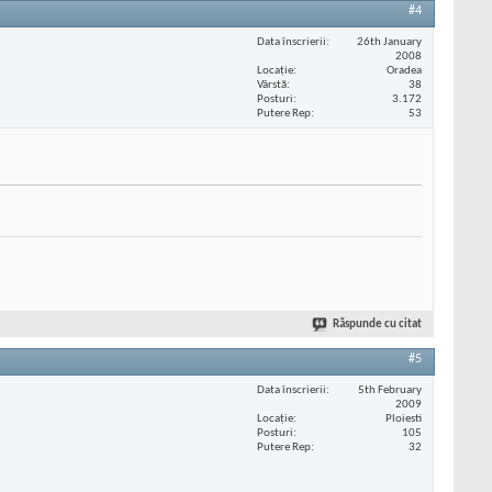
#4
Data înscrierii
26th January
2008
Locaţie
Oradea
Vârstă
38
Posturi
3.172
Putere Rep
53
Răspunde cu citat
#5
Data înscrierii
5th February
2009
Locaţie
Ploiesti
Posturi
105
Putere Rep
32