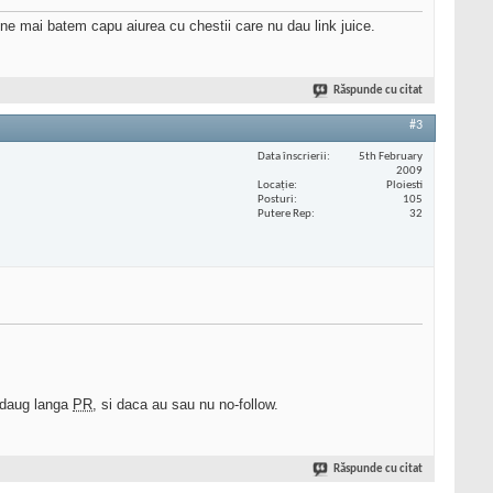
u ne mai batem capu aiurea cu chestii care nu dau link juice.
Răspunde cu citat
#3
Data înscrierii
5th February
2009
Locaţie
Ploiesti
Posturi
105
Putere Rep
32
 adaug langa
PR
, si daca au sau nu no-follow.
Răspunde cu citat