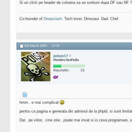
Si un click pe header de coloana sa se sorteze dupa DF sau NF 
Co-founder of
Deepstash
. Tech lover. Dinosaur. Dad. Chef.
3rd March 2009,
17:39
poison17
Membru SeoPedia
Reputatie:
32
hmm.. e mai complicat
pentru ca pagina e generata din adminul de la phpld, si sunt limita
Dar.. pe viitor.. cine stie.. poate mai invat si io ceva programare,