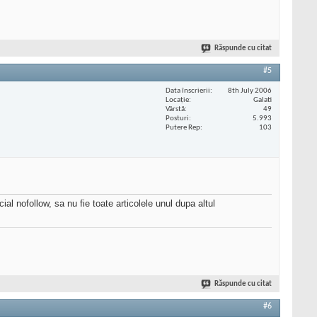
Răspunde cu citat
#5
Data înscrierii
8th July 2006
Locaţie
Galati
Vârstă
49
Posturi
5.993
Putere Rep
103
ial nofollow, sa nu fie toate articolele unul dupa altul
Răspunde cu citat
#6