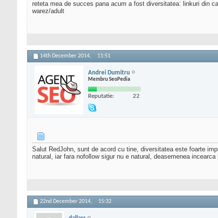
reteta mea de succes pana acum a fost diversitatea: linkuri din cat 
warez/adult
14th December 2014,
11:51
Andrei Dumitru
Membru SeoPedia
Reputatie:
22
Salut RedJohn, sunt de acord cu tine, diversitatea este foarte import
natural, iar fara nofollow sigur nu e natural, deasemenea incearca
22nd December 2014,
15:32