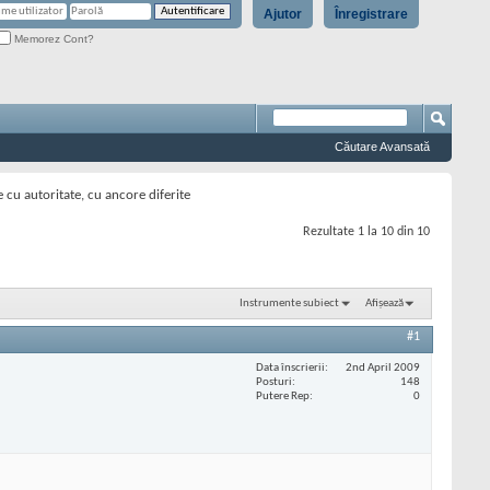
Ajutor
Înregistrare
Memorez Cont?
Căutare Avansată
e cu autoritate, cu ancore diferite
Rezultate 1 la 10 din 10
Instrumente subiect
Afișează
#1
Data înscrierii
2nd April 2009
Posturi
148
Putere Rep
0