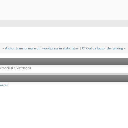
«
Ajutor transformare din wordpress în static html
|
CTR-ul ca factor de ranking
»
embrii și 1 vizitatori)
 mare?