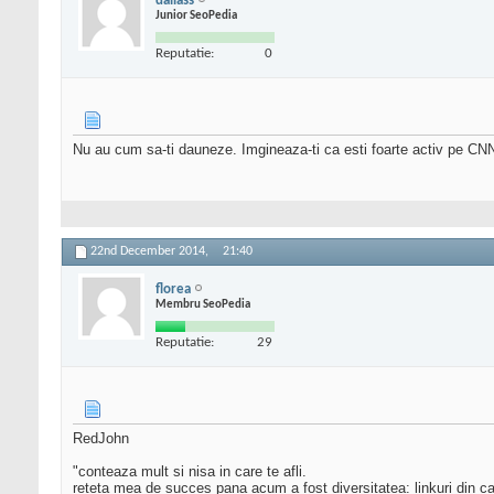
dallass
Junior SeoPedia
Reputatie:
0
Nu au cum sa-ti dauneze. Imgineaza-ti ca esti foarte activ pe CNN s
22nd December 2014,
21:40
florea
Membru SeoPedia
Reputatie:
29
RedJohn
"conteaza mult si nisa in care te afli.
reteta mea de succes pana acum a fost diversitatea: linkuri din ca