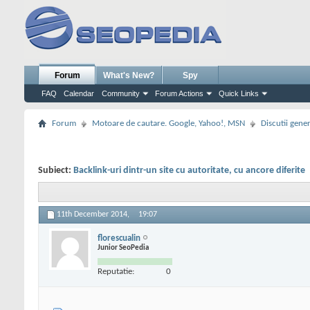
Forum
What's New?
Spy
FAQ
Calendar
Community
Forum Actions
Quick Links
Forum
Motoare de cautare. Google, Yahoo!, MSN
Discutii gene
Subiect:
Backlink-uri dintr-un site cu autoritate, cu ancore diferite
11th December 2014,
19:07
florescualin
Junior SeoPedia
Reputatie:
0