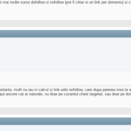
mai multe surse dofollow si nofollow (pot fi chiar si un link per domeniu) si ca
anta, multi nu iau in calcul si link-urile nofollow, care dupa parerea mea te aju
 pui ancore cat ai naturale, nu doar pe cuvantul cheie targetat, sau doar pe d