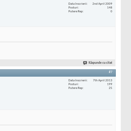
Data înscrierii
2nd April 2009
Posturi
148
Putere Rep
0
Răspunde cu citat
#7
Data înscrierii
7th April 2013
Posturi
199
Putere Rep
25