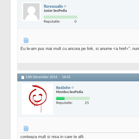
florescualin
Junior SeoPedia
Reputatie:
0
Eu le-am pus mai mult cu ancora pe link, si anume <a href=".
13th December 2014,
16:45
RedJohn
Membru SeoPedia
Reputatie:
25
conteaza mult si nisa in care te afli.