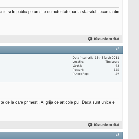
 si le public pe un site cu autoritate, iar la sfarsitul fiecaruia din
Răspunde cu citat
#2
Data înscrierii
15th March 2011
Locaţie
Timisoara
Vârstă
43
Posturi
355
Putere Rep
29
e de la care primesti. Ai grija ce articole pui. Daca sunt unice e
Răspunde cu citat
#3