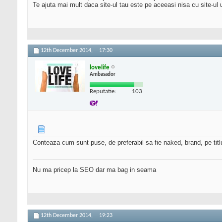
Te ajuta mai mult daca site-ul tau este pe aceeasi nisa cu site-ul u
12th December 2014,
17:30
lovelife
Ambasador
Reputatie:
103
Conteaza cum sunt puse, de preferabil sa fie naked, brand, pe titlul 
Nu ma pricep la SEO dar ma bag in seama
12th December 2014,
19:23