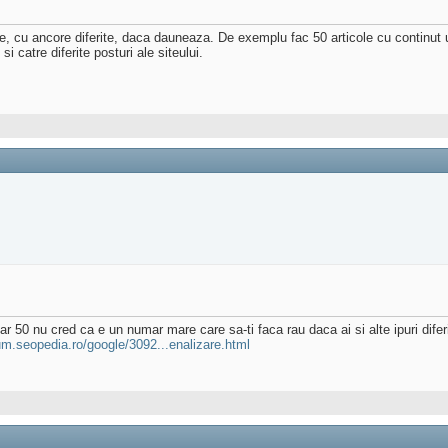
e, cu ancore diferite, daca dauneaza. De exemplu fac 50 articole cu continut unic
si catre diferite posturi ale siteului.
 50 nu cred ca e un numar mare care sa-ti faca rau daca ai si alte ipuri diferit
rum.seopedia.ro/google/3092...enalizare.html