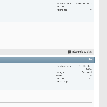
Data înscrierii
2nd April 2009
Posturi
148
Putere Rep
0
Răspunde cu citat
#4
Data înscrierii
7th October
2014
Locaţie
Bucuresti
Vârstă
36
Posturi
38
Putere Rep
22