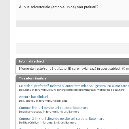
Ai pus advertoriale (articole unice) sau preluari?
Informații subiect
Momentan este/sunt 1 utilizator(i) care navighează în acest subiect.
(0 m
Thread-uri Similare
Ce articol preferati? Related si autoritate mica sau general cu autoritate
De CalinB în forumul Discutii generale privind optimizarea si motoarele de cautare
Ancore backlinkuri
De Claudyou în forumul Link Building
Cumpar link-uri pe site-uri cu autoritate mare
De adrianciocalau în forumul Link-uri/Bannere
Cumpar 3 link-uri sitewide pe site-uri cu autoritate mare
De Nica Cristian în forumul Link-uri/Bannere