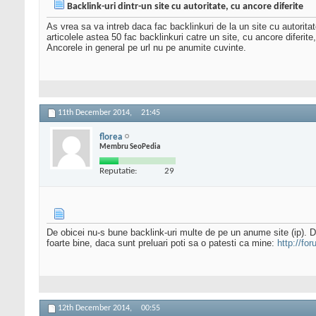
Backlink-uri dintr-un site cu autoritate, cu ancore diferite
As vrea sa va intreb daca fac backlinkuri de la un site cu autoritat
articolele astea 50 fac backlinkuri catre un site, cu ancore diferite, 
Ancorele in general pe url nu pe anumite cuvinte.
11th December 2014,
21:45
florea
Membru SeoPedia
Reputatie:
29
De obicei nu-s bune backlink-uri multe de pe un anume site (ip). Dar
foarte bine, daca sunt preluari poti sa o patesti ca mine:
http://fo
12th December 2014,
00:55