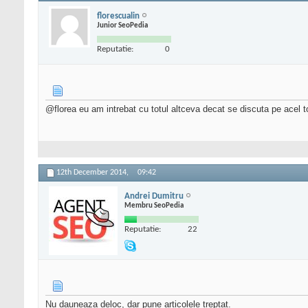
florescualin
Junior SeoPedia
Reputatie:
0
@florea eu am intrebat cu totul altceva decat se discuta pe acel t
12th December 2014,
09:42
Andrei Dumitru
Membru SeoPedia
Reputatie:
22
Nu dauneaza deloc, dar pune articolele treptat.