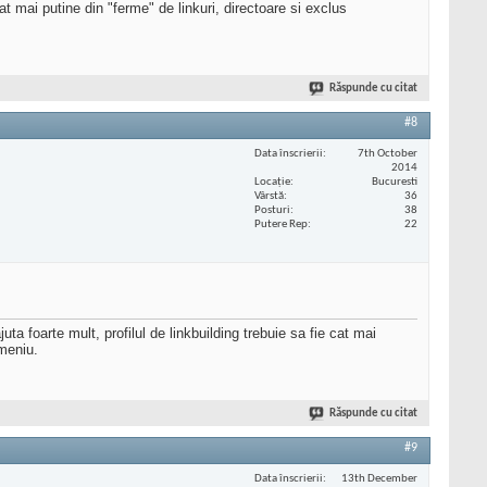
t mai putine din "ferme" de linkuri, directoare si exclus
Răspunde cu citat
#8
Data înscrierii
7th October
2014
Locaţie
Bucuresti
Vârstă
36
Posturi
38
Putere Rep
22
ta foarte mult, profilul de linkbuilding trebuie sa fie cat mai
omeniu.
Răspunde cu citat
#9
Data înscrierii
13th December