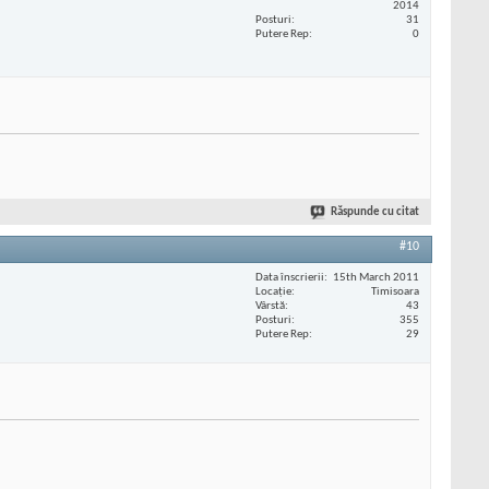
2014
Posturi
31
Putere Rep
0
Răspunde cu citat
#10
Data înscrierii
15th March 2011
Locaţie
Timisoara
Vârstă
43
Posturi
355
Putere Rep
29