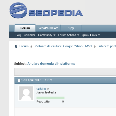
Forum
What's New?
Spy
FAQ
Calendar
Community
Forum Actions
Quick Links
Forum
Motoare de cautare. Google, Yahoo!, MSN
Subiecte pent
Subiect:
Anulare domeniu din platforma
19th April 2017,
11:59
SebiBu
Junior SeoPedia
Reputatie:
0