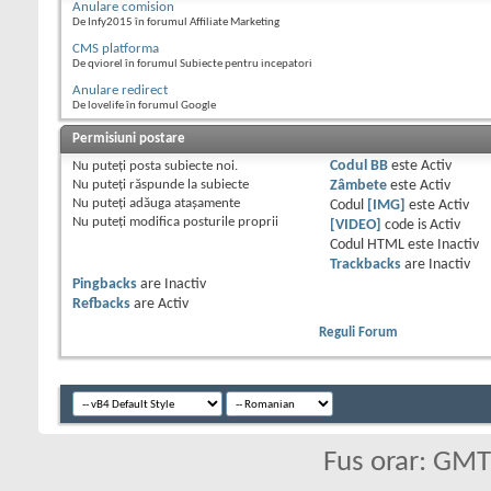
Anulare comision
De Infy2015 în forumul Affiliate Marketing
CMS platforma
De qviorel în forumul Subiecte pentru incepatori
Anulare redirect
De lovelife în forumul Google
Permisiuni postare
Nu puteţi
posta subiecte noi.
Codul BB
este
Activ
Nu puteţi
răspunde la subiecte
Zâmbete
este
Activ
Nu puteţi
adăuga ataşamente
Codul
[IMG]
este
Activ
Nu puteţi
modifica posturile proprii
[VIDEO]
code is
Activ
Codul HTML este
Inactiv
Trackbacks
are
Inactiv
Pingbacks
are
Inactiv
Refbacks
are
Activ
Reguli Forum
Fus orar: GM