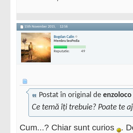
15th November 2015,
12:56
Bogdan Calin
Membru SeoPedia
Reputatie:
49
Postat în original de
enzoloco
Ce temă îți trebuie? Poate te aj
Cum...? Chiar sunt curios
. D