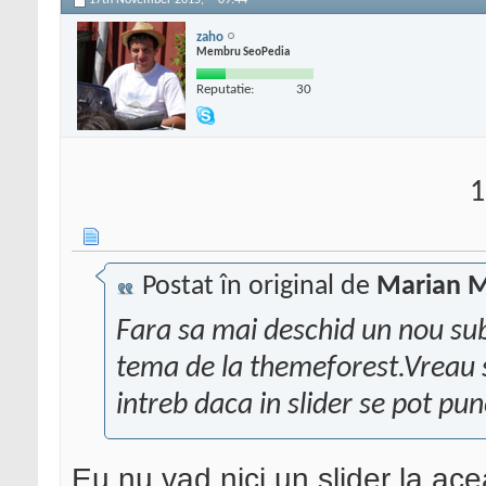
17th November 2015,
09:44
zaho
Membru SeoPedia
Reputatie:
30
1
Postat în original de
Marian 
Fara sa mai deschid un nou subi
tema de la themeforest.Vreau s
intreb daca in slider se pot pu
Eu nu vad nici un slider la ac