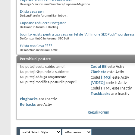
Cupoane reducere facebook ads !
De wega77 în forumul Vouchere/Cupoane Magazine
Exista ceva gen
De LensFlare în forumul Bar, lobby...
Cupoane reducere Hostgator
De Dman în forumul Hosting
Joomla- exista pentru asa ceva un fel de "All in one SEOPack" wordpress
De ConstantinLG în forumul SEO Soft
Exista Asa Ceva ????
De meetzah în forumul Utile
Permisiuni postare
Nu puteţi
posta subiecte noi.
Codul BB
este
Activ
Nu puteţi
răspunde la subiecte
Zâmbete
este
Activ
Nu puteţi
adăuga ataşamente
Codul
[IMG]
este
Activ
Nu puteţi
modifica posturile proprii
[VIDEO]
code is
Activ
Codul HTML este
Inactiv
Trackbacks
are
Inactiv
Pingbacks
are
Inactiv
Refbacks
are
Activ
Reguli Forum