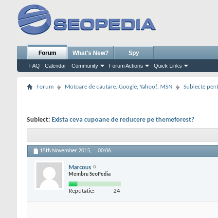
Forum
What's New?
Spy
FAQ
Calendar
Community
Forum Actions
Quick Links
Forum
Motoare de cautare. Google, Yahoo!, MSN
Subiecte pent
Subiect:
Exista ceva cupoane de reducere pe themeforest?
15th November 2015,
00:06
Marcous
Membru SeoPedia
Reputatie:
24