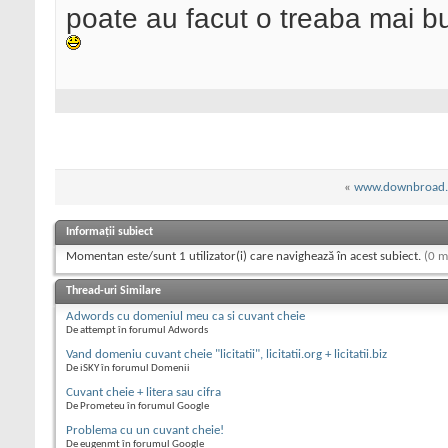
poate au facut o treaba mai b
«
www.downbroad
Informații subiect
Momentan este/sunt 1 utilizator(i) care navighează în acest subiect.
(0 m
Thread-uri Similare
Adwords cu domeniul meu ca si cuvant cheie
De attempt în forumul Adwords
Vand domeniu cuvant cheie "licitatii", licitatii.org + licitatii.biz
De iSKY în forumul Domenii
Cuvant cheie + litera sau cifra
De Prometeu în forumul Google
Problema cu un cuvant cheie!
De eugenmt în forumul Google