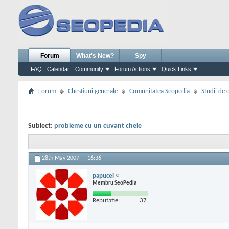
Forum
What's New?
Spy
FAQ
Calendar
Community
Forum Actions
Quick Links
Forum
Chestiuni generale
Comunitatea Seopedia
Studii de 
Subiect:
probleme cu un cuvant cheie
28th May 2007,
16:36
papucei
Membru SeoPedia
Reputatie:
37