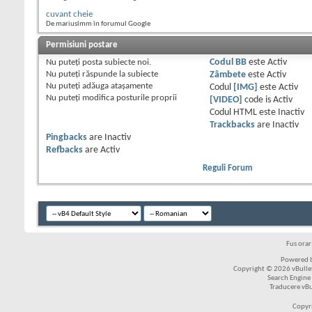
cuvant cheie
De mariuslmm în forumul Google
Permisiuni postare
Nu puteţi
posta subiecte noi.
Codul BB
este
Activ
Nu puteţi
răspunde la subiecte
Zâmbete
este
Activ
Nu puteţi
adăuga ataşamente
Codul
[IMG]
este
Activ
Nu puteţi
modifica posturile proprii
[VIDEO]
code is
Activ
Codul HTML este
Inactiv
Trackbacks
are
Inactiv
Pingbacks
are
Inactiv
Refbacks
are
Activ
Reguli Forum
Fus ora
Powered b
Copyright © 2026 vBulleti
Search Engine
Traducere vB
Copyr