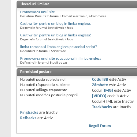
Thread-uri Similare
Promovarea unui site
De Gabriel Puscuta în forumul Comert electronic, e-Commerce
Caut writer pentru un blog in limba engleza.
De geme în forumul Servicii web / Jobs
Caut writer pentru un blog in limba engleza!
De geme în forumul Servicii web / Jobs
limba romana si limba engleza pe acelasi script?
De dublutz în forumul Server side
Promovarea unui site educational in limba engleza
De Psyche în forumul Studii de caz
Permisiuni postare
Nu puteţi
posta subiecte noi.
Codul BB
este
Activ
Nu puteţi
răspunde la subiecte
Zâmbete
este
Activ
Nu puteţi
adăuga ataşamente
Codul
[IMG]
este
Activ
Nu puteţi
modifica posturile proprii
[VIDEO]
code is
Activ
Codul HTML este
Inactiv
Trackbacks
are
Inactiv
Pingbacks
are
Inactiv
Refbacks
are
Activ
Reguli Forum