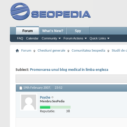
Forum
What's New?
Spy
FAQ
Calendar
Community
Forum Actions
Quick Links
Forum
Chestiuni generale
Comunitatea Seopedia
Studii de 
Subiect:
Promovarea unui blog medical in limba engleza
19th February 2007,
23:52
Psyche
Membru SeoPedia
Reputatie:
38