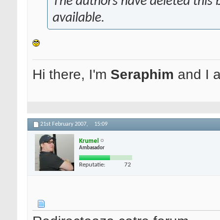
The authors have deleted this b
available.
Hi there, I'm
Seraphim
and I
21st February 2007,
15:09
Krumel
Ambasador
Reputatie:
72