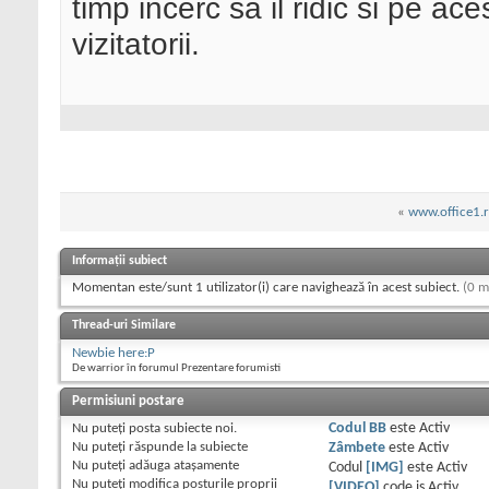
timp incerc sa il ridic si pe ace
vizitatorii.
«
www.office1.r
Informații subiect
Momentan este/sunt 1 utilizator(i) care navighează în acest subiect.
(0 m
Thread-uri Similare
Newbie here:P
De warrior în forumul Prezentare forumisti
Permisiuni postare
Nu puteţi
posta subiecte noi.
Codul BB
este
Activ
Nu puteţi
răspunde la subiecte
Zâmbete
este
Activ
Nu puteţi
adăuga ataşamente
Codul
[IMG]
este
Activ
Nu puteţi
modifica posturile proprii
[VIDEO]
code is
Activ