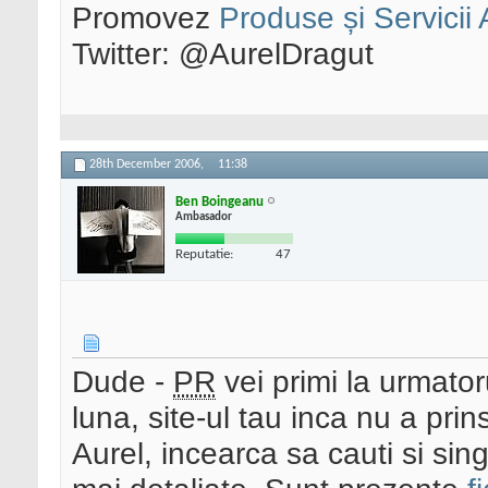
Promovez
Produse și Servicii
Twitter: @AurelDragut
28th December 2006,
11:38
Ben Boingeanu
Ambasador
Reputatie:
47
Dude -
PR
vei primi la urmato
luna, site-ul tau inca nu a pri
Aurel, incearca sa cauti si sing