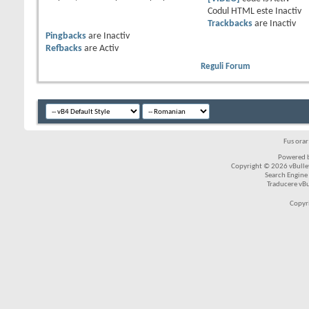
Codul HTML este
Inactiv
Trackbacks
are
Inactiv
Pingbacks
are
Inactiv
Refbacks
are
Activ
Reguli Forum
Fus ora
Powered b
Copyright © 2026 vBulleti
Search Engine
Traducere vB
Copyr