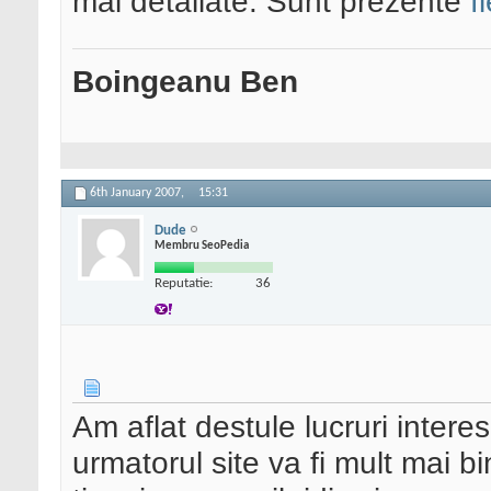
mai detaliate. Sunt prezente
f
Boingeanu Ben
6th January 2007,
15:31
Dude
Membru SeoPedia
Reputatie:
36
Am aflat destule lucruri inter
urmatorul site va fi mult mai b