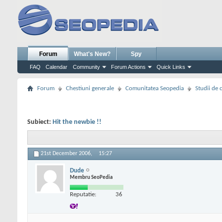
Forum
What's New?
Spy
FAQ
Calendar
Community
Forum Actions
Quick Links
Forum
Chestiuni generale
Comunitatea Seopedia
Studii de 
Subiect:
Hit the newbie !!
21st December 2006,
15:27
Dude
Membru SeoPedia
Reputatie:
36