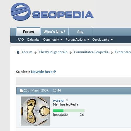
Forum
What's New?
Spy
FAQ
Calendar
Community
Forum Actions
Quick Links
Forum
Chestiuni generale
Comunitatea Seopedia
Prezentare
Subiect:
Newbie here:P
25th March 2007,
15:44
warrior
Membru SeoPedia
Reputatie:
36