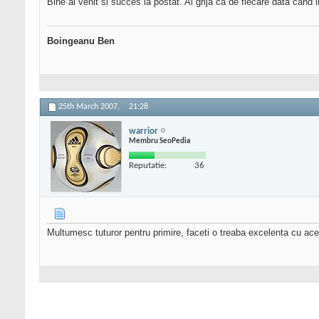
Bine ai venit si succes la postat. Ai grija ca de fiecare data cand
Boingeanu Ben
25th March 2007,
21:28
warrior
Membru SeoPedia
Reputatie:
36
Multumesc tuturor pentru primire, faceti o treaba excelenta cu ace