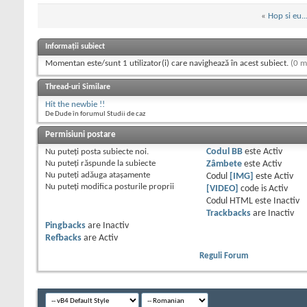
«
Hop si eu..
Informații subiect
Momentan este/sunt 1 utilizator(i) care navighează în acest subiect.
(0 m
Thread-uri Similare
Hit the newbie !!
De Dude în forumul Studii de caz
Permisiuni postare
Nu puteţi
posta subiecte noi.
Codul BB
este
Activ
Nu puteţi
răspunde la subiecte
Zâmbete
este
Activ
Nu puteţi
adăuga ataşamente
Codul
[IMG]
este
Activ
Nu puteţi
modifica posturile proprii
[VIDEO]
code is
Activ
Codul HTML este
Inactiv
Trackbacks
are
Inactiv
Pingbacks
are
Inactiv
Refbacks
are
Activ
Reguli Forum