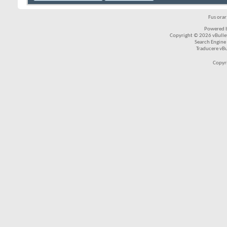
Fus ora
Powered b
Copyright © 2026 vBulleti
Search Engine
Traducere vB
Copyr