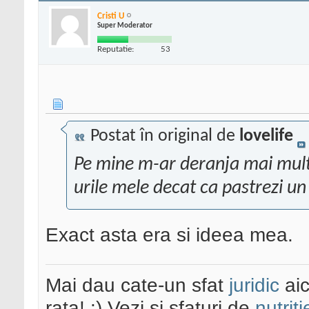
Cristi U
Super Moderator
Reputatie:
53
Postat în original de
lovelife
Pe mine m-ar deranja mai mult c
urile mele decat ca pastrezi u
Exact asta era si ideea mea.
Mai dau cate-un sfat
juridic
aic
rata! :) Vezi și sfaturi de
nutriti