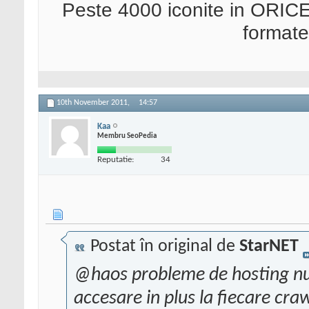
Peste 4000 iconite in ORICE
format
10th November 2011,
14:57
Kaa
Membru SeoPedia
Reputatie:
34
Postat în original de
StarNET
@haos probleme de hosting nu v
accesare in plus la fiecare crawl