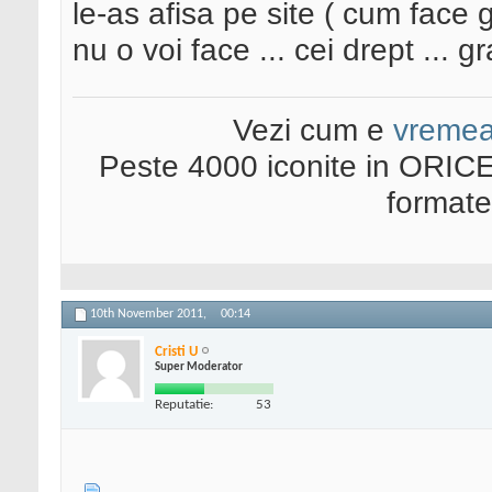
le-as afisa pe site ( cum face g
nu o voi face ... cei drept ... g
Vezi cum e
vreme
Peste 4000 iconite in ORICE
format
10th November 2011,
00:14
Cristi U
Super Moderator
Reputatie:
53