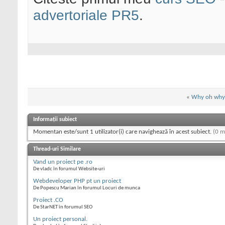
advertoriale PR5
.
«
Why oh why
Informații subiect
Momentan este/sunt 1 utilizator(i) care navighează în acest subiect.
(0 m
Thread-uri Similare
Vand un proiect pe .ro
De vladc în forumul Website-uri
Webdeveloper PHP pt un proiect
De Popescu Marian în forumul Locuri de munca
Proiect .CO
De StarNET în forumul SEO
Un proiect personal.