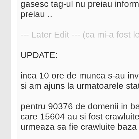
gasesc tag-ul nu preiau inform
preiau ..
--- Later Edit --- (ca mi-a fost 
UPDATE:
inca 10 ore de munca s-au inves
si am ajuns la urmatoarele stati
pentru 90376 de domenii in b
care 15604 au si fost crawluite
urmeaza sa fie crawluite baza