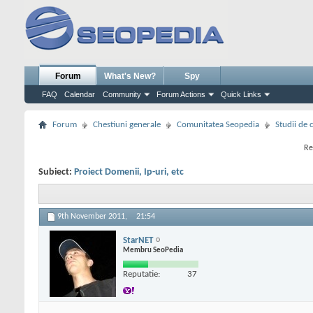
Forum
What's New?
Spy
FAQ
Calendar
Community
Forum Actions
Quick Links
Forum
Chestiuni generale
Comunitatea Seopedia
Studii de 
Re
Subiect:
Proiect Domenii, Ip-uri, etc
9th November 2011,
21:54
StarNET
Membru SeoPedia
Reputatie:
37