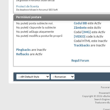
De gloobal în forumul Studii de caz
Proiect de licenta
De deadworldisee în forumul SEO Soft
Permisiuni postare
Nu puteţi
posta subiecte noi.
Codul BB
este
Activ
Nu puteţi
răspunde la subiecte
Zâmbete
este
Activ
Nu puteţi
adăuga ataşamente
Codul
[IMG]
este
Activ
Nu puteţi
modifica posturile proprii
[VIDEO]
code is
Activ
Codul HTML este
Inactiv
Trackbacks
are
Inactiv
Pingbacks
are
Inactiv
Refbacks
are
Activ
Reguli Forum
Fus ora
Powered b
Copyright © 2026 vBulleti
Search Engine
Traducere vB
Copyr