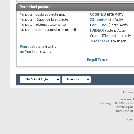
Permisiuni postare
Nu puteţi
posta subiecte noi.
Codul BB
este
Activ
Nu puteţi
răspunde la subiecte
Zâmbete
este
Activ
Nu puteţi
adăuga ataşamente
Codul
[IMG]
este
Activ
Nu puteţi
modifica posturile proprii
[VIDEO]
code is
Activ
Codul HTML este
Inactiv
Trackbacks
are
Inactiv
Pingbacks
are
Inactiv
Refbacks
are
Activ
Reguli Forum
Fus ora
Powered b
Copyright © 2026 vBulleti
Search Engine
Traducere vB
Copyr