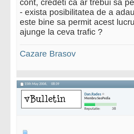
cont, credeti ca ar trebui sa p
- exista posibilitatea de a ada
este bine sa permit acest lucr
ajunge la ceva trafic ?
Cazare Brasov
15th May 2006,
08:39
Dan.Rades
Membru SeoPedia
Reputatie:
38