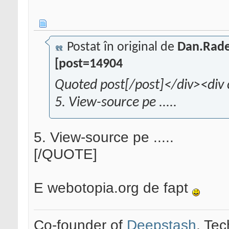
Postat în original de
Dan.Rade
[post=14904
Quoted post[/post]</div><div 
5. View-source pe .....
5. View-source pe .....
[/QUOTE]
E webotopia.org de fapt
Co-founder of
Deepstash
. Tec