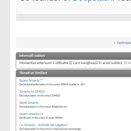
«
Optimizar
Informații subiect
Momentan este/sunt 1 utilizator(i) care navighează în acest subiect.
(0 m
Thread-uri Similare
Spam Smarty!!!
De blacksharkmedia în forumul SPAM made in .RO
Smarty in DMOZ
De tataraseni în forumul DMOZ
Vand Smarty
De tataraseni în forumul Website-uri
spam smarty.ro
De Bruzli în forumul E-mail SPAM
Cu Smarty - Schimb De Legaturi
De tataraseni în forumul Link/banner exchange