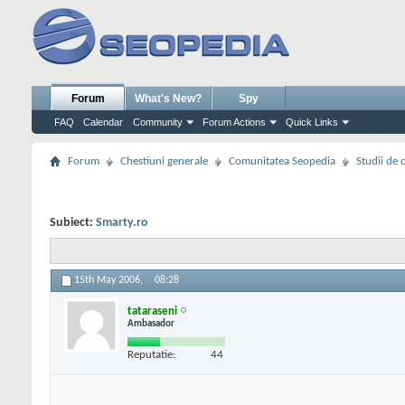
Forum
What's New?
Spy
FAQ
Calendar
Community
Forum Actions
Quick Links
Forum
Chestiuni generale
Comunitatea Seopedia
Studii de 
Subiect:
Smarty.ro
15th May 2006,
08:28
tataraseni
Ambasador
Reputatie:
44