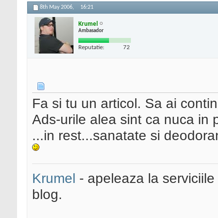
8th May 2006,
16:21
Krumel
Ambasador
Reputatie:
72
Fa si tu un articol. Sa ai contin
Ads-urile alea sint ca nuca in p
...in rest...sanatate si deodora
Krumel
- apeleaza la serviciile
blog.