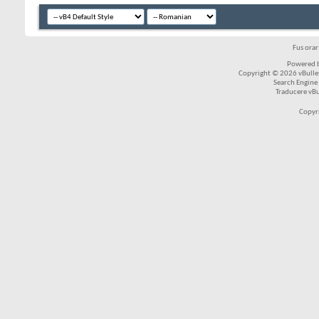
Fus ora
Powered b
Copyright © 2026 vBulleti
Search Engine
Traducere vB
Copyr