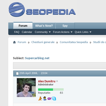
Forum
What's New?
Spy
FAQ
Calendar
Community
Forum Actions
Quick Links
Forum
Chestiuni generale
Comunitatea Seopedia
Studii de 
Subiect:
Supercarblog.net
25th April 2006,
23:04
Alex Dumitru
Administrator
Reputatie:
65