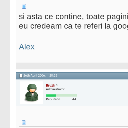
si asta ce contine, toate pagini
eu credeam ca te referi la go
Alex
26th April 2006,
20:23
Bruzli
Administrator
Reputatie:
44