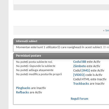
«
Sm
Informații subiect
Momentan este/sunt 1 utilizator(i) care navighează în acest subiect.
(0 m
Permisiuni postare
Nu puteţi
posta subiecte noi.
Codul BB
este
Activ
Nu puteţi
răspunde la subiecte
Zâmbete
este
Activ
Nu puteţi
adăuga ataşamente
Codul
[IMG]
este
Activ
Nu puteţi
modifica posturile proprii
[VIDEO]
code is
Activ
Codul HTML este
Inactiv
Trackbacks
are
Inactiv
Pingbacks
are
Inactiv
Refbacks
are
Activ
Reguli Forum