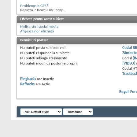
Probleme la GTS?
De pustiu în forumul Bar, lobby...
Etichete pentru acest subiect
filelist
,
stiri social media
Afișează nor etichetă
Permisiuni postare
Nu puteţi
posta subiecte noi.
Codul B
Nu puteţi
răspunde la subiecte
Zâmbet
Nu puteţi
adăuga ataşamente
Codul
[I
Nu puteţi
modifica posturile proprii
[VIDEO]
Codul H
Trackbac
Pingbacks
are
Inactiv
Refbacks
are
Activ
Reguli Fo