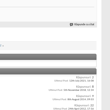
Răspunde cu citat
i!
»
Răspunsuri:
2
Ultimul Post:
12th July 2021,
16:08
Răspunsuri:
8
Ultimul Post:
5th November 2018,
12:34
Răspunsuri:
9
Ultimul Post:
8th August 2014,
09:03
Răspunsuri:
22
Ultimul Post:
24th April 2012,
17:56