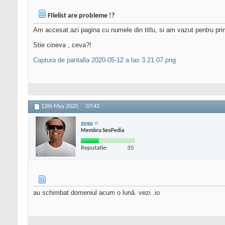
FIlelist are probleme !?
Am accesat azi pagina cu numele din titlu, si am vazut pentru p
Stie cineva , ceva?!
Captura de pantalla 2020-05-12 a las 3.21.07.png
12th May 2020,
07:43
zoso
Membru SeoPedia
Reputatie:
35
au schimbat domeniul acum o lună. vezi .io