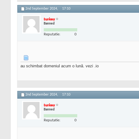
2nd September 2024,
17:10
turkey
Banned
Reputatie:
0
au schimbat domeniul acum o lună. vezi .io
2nd September 2024,
17:10
turkey
Banned
Reputatie:
0