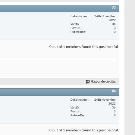
#3
Data înscrierii
24th November
2022
Vârstă
36
Posturi
3
Putere Rep
0
0 out of 1 members found this post helpful.
Răspunde cu citat
#4
Data înscrierii
24th November
2022
Vârstă
36
Posturi
3
Putere Rep
0
0 out of 1 members found this post helpful.