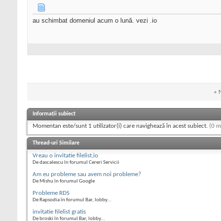
au schimbat domeniul acum o lună. vezi .io
«
Informații subiect
Momentan este/sunt 1 utilizator(i) care navighează în acest subiect.
(0 m
Thread-uri Similare
Vreau o invitatie filelist,io
De dascalescu în forumul Cereri Servicii
Am eu probleme sau avem noi probleme?
De Mishu în forumul Google
Probleme RDS
De Rapsodia în forumul Bar, lobby...
invitatie filelist gratis
De broski în forumul Bar, lobby...