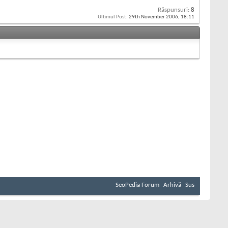
Răspunsuri:
8
Ultimul Post:
29th November 2006,
18:11
SeoPedia Forum
Arhivă
Sus