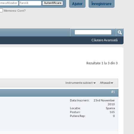
Ajutor
Înregistrare
Memorez Cont?
Căutare Avansată
Rezultate 1 la 3 din 3
Instrumente subiect
Afișează
#1
Data înscrierii
23rd November
2010
Locaţie
Spania
Posturi
165
Putere Rep
0