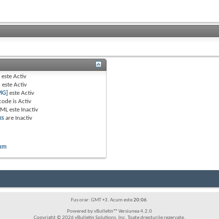
B
este
Activ
e
este
Activ
MG]
este
Activ
code is
Activ
TML este
Inactiv
ks
are
Inactiv
rum
Fus orar: GMT +3. Acum este
20:06
.
Powered by vBulletin™ Versiunea 4.2.0
Copyright © 2026 vBulletin Solutions, Inc. Toate drepturile rezervate.