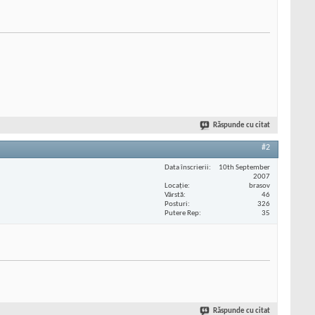
Răspunde cu citat
#2
Data înscrierii
10th September
2007
Locaţie
brasov
Vârstă
46
Posturi
326
Putere Rep
35
Răspunde cu citat