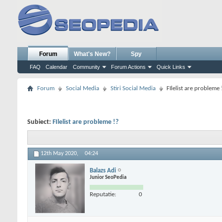
Forum
What's New?
Spy
FAQ
Calendar
Community
Forum Actions
Quick Links
Forum
Social Media
Stiri Social Media
FIlelist are probleme 
Subiect:
FIlelist are probleme !?
12th May 2020,
04:24
Balazs Adi
Junior SeoPedia
Reputatie:
0