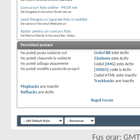
De misu în forumul Link-uri/Bannere
Concursuri foto online - PICOF.net
De bilygates în forumul Studii de caz
vand fotogsm.ro (aparate foto si mobile)
De razvos în forumul Website-uri
Ajutor pentru un concurs foto
De Marius Mailat în forumul Bar, lobby...
Permisiuni postare
Nu puteţi
posta subiecte noi.
Codul BB
este
Activ
Nu puteţi
răspunde la subiecte
Zâmbete
este
Activ
Nu puteţi
adăuga ataşamente
Codul
[IMG]
este
Activ
Nu puteţi
modifica posturile proprii
[VIDEO]
code is
Activ
Codul HTML este
Inactiv
Trackbacks
are
Inactiv
Pingbacks
are
Inactiv
Refbacks
are
Activ
Reguli Forum
Fus orar: GM