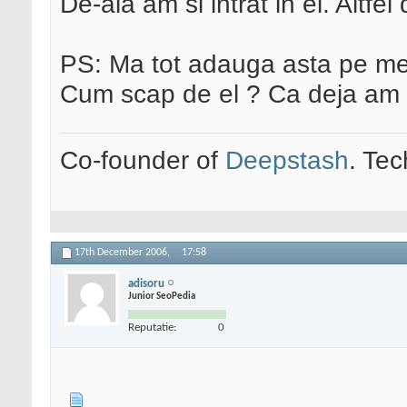
De-aia am si intrat in el. Altfel
PS: Ma tot adauga asta pe me
Cum scap de el ? Ca deja am d
Co-founder of
Deepstash
. Tec
17th December 2006,
17:58
adisoru
Junior SeoPedia
Reputatie:
0