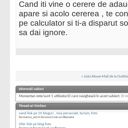
Cand iti vine o cerere de adaug
apare si acolo cererea , te c
pe calculator si ti-a disparut 
sa dai ignore.
«
Lista Abuse-Mail de la Outbl
Informații subiect
Momentan este/sunt 1 utilizator(i) care navighează în acest subiect.
(0 m
Thread-uri Similare
vand link pe 10 bloguri , nisa personale, turism, foto
De marius_wiz în forumul Link-uri/Bannere
Ofer link pe blog foto