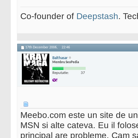
Co-founder of
Deepstash
. Tec
17th December 2006,
22:46
Balthasar
Membru SeoPedia
Reputatie:
37
Meebo.com este un site de und
MSN si alte cateva. Eu il fol
principal are probleme. Cam sar