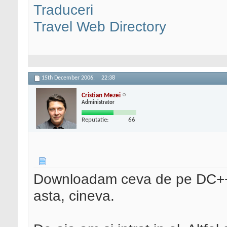
Traduceri
Travel Web Directory
15th December 2006,
22:38
Cristian Mezei
Administrator
Reputatie:
66
Downloadam ceva de pe DC++ s
asta, cineva.