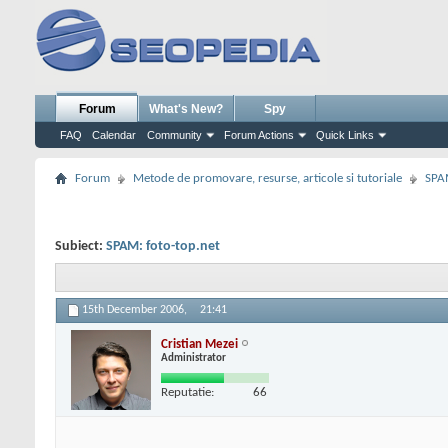
Forum
What's New?
Spy
FAQ
Calendar
Community
Forum Actions
Quick Links
Forum
Metode de promovare, resurse, articole si tutoriale
SPA
Subiect:
SPAM: foto-top.net
15th December 2006,
21:41
Cristian Mezei
Administrator
Reputatie:
66