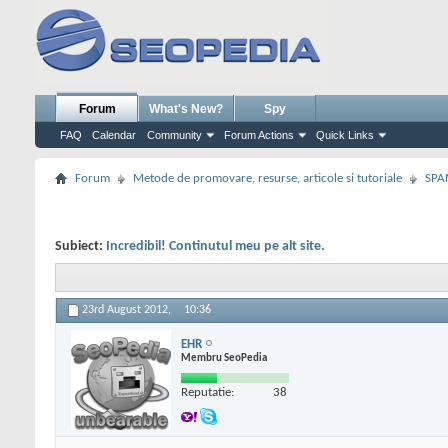
Forum
What's New?
Spy
FAQ
Calendar
Community
Forum Actions
Quick Links
Forum
Metode de promovare, resurse, articole si tutoriale
SPA
Subiect:
Incredibil! Continutul meu pe alt site.
23rd August 2012,
10:36
EHR
Membru SeoPedia
Reputatie:
38