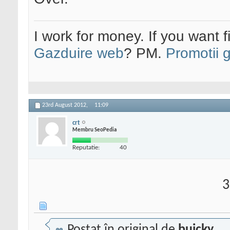
I work for money. If you want 
Gazduire web
? PM.
Promotii 
23rd August 2012,
11:09
crt
Membru SeoPedia
Reputatie:
40
3
Postat în original de
buicky