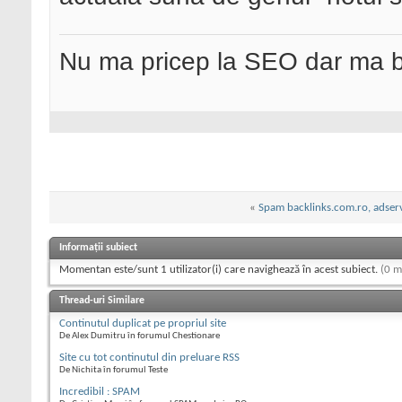
Nu ma pricep la SEO dar ma 
«
Spam backlinks.com.ro, adserv
Informații subiect
Momentan este/sunt 1 utilizator(i) care navighează în acest subiect.
(0 m
Thread-uri Similare
Continutul duplicat pe propriul site
De Alex Dumitru în forumul Chestionare
Site cu tot continutul din preluare RSS
De Nichita în forumul Teste
Incredibil : SPAM