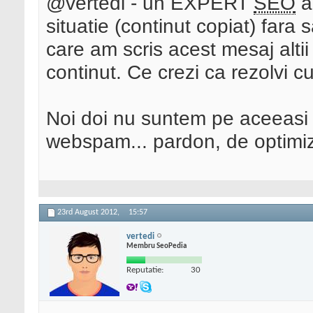
@vertedi - un EXPERT
SEO
a
situatie (continut copiat) fara
care am scris acest mesaj altii
continut. Ce crezi ca rezolvi c
Noi doi nu suntem pe aceeasi b
webspam... pardon, de optimi
23rd August 2012,
15:57
vertedi
Membru SeoPedia
Reputatie:
30