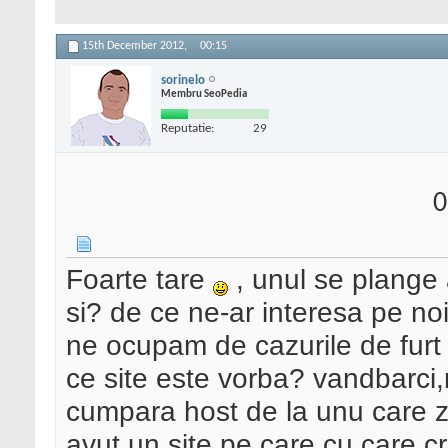
15th December 2012,
00:15
sorinelo
Membru SeoPedia
Reputatie:
29
0
Foarte tare
, unul se plange a
si? de ce ne-ar interesa pe no
ne ocupam de cazurile de furt 
ce site este vorba? vandbarci,
cumpara host de la unu care zi
avut un site pe care cu care c