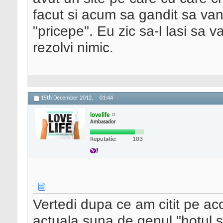
facut si acum sa gandit sa v
"pricepe". Eu zic sa-l lasi sa 
rezolvi nimic.
15th December 2012,
01:44
lovelife
Ambasador
Reputatie:
103
Vertedi dupa ce am citit pe acol
actuala suna de genul "hotul st