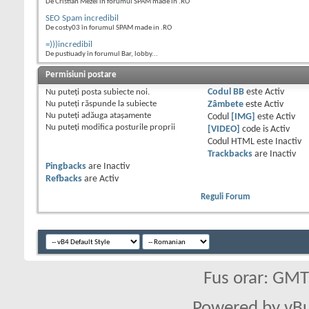
De Cristian Mezei în forumul SPAM made in .RO
SEO Spam incredibil
De costy03 în forumul SPAM made in .RO
=)))incredibil
De pustiuady în forumul Bar, lobby...
Permisiuni postare
Nu puteţi
posta subiecte noi.
Codul BB
este
Activ
Nu puteţi
răspunde la subiecte
Zâmbete
este
Activ
Nu puteţi
adăuga ataşamente
Codul
[IMG]
este
Activ
Nu puteţi
modifica posturile proprii
[VIDEO]
code is
Activ
Codul HTML este
Inactiv
Trackbacks
are
Inactiv
Pingbacks
are
Inactiv
Refbacks
are
Activ
Reguli Forum
Fus orar: GM
Powered by vBu