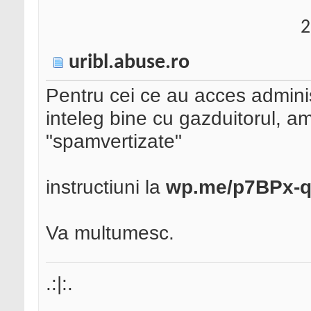
2
uribl.abuse.ro
Pentru cei ce au acces adminis
inteleg bine cu gazduitorul, a
"spamvertizate"
instructiuni la
wp.me/p7BPx-
Va multumesc.
.:|:.