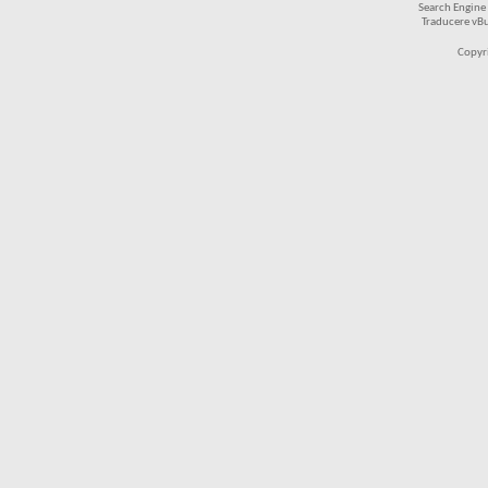
Search Engine
Traducere vB
Copyr