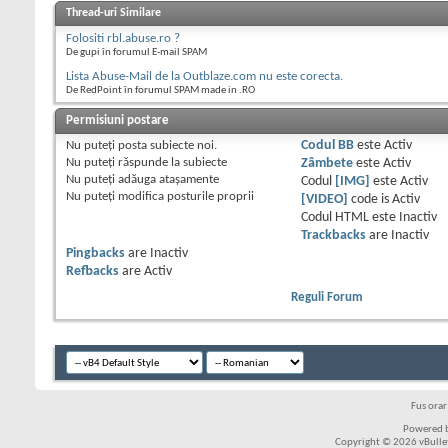
Thread-uri Similare
Folositi rbl.abuse.ro ?
De gupi în forumul E-mail SPAM
Lista Abuse-Mail de la Outblaze.com nu este corecta.
De RedPoint în forumul SPAM made in .RO
Permisiuni postare
Nu puteţi
posta subiecte noi.
Codul BB
este
Activ
Nu puteţi
răspunde la subiecte
Zâmbete
este
Activ
Nu puteţi
adăuga ataşamente
Codul
[IMG]
este
Activ
Nu puteţi
modifica posturile proprii
[VIDEO]
code is
Activ
Codul HTML este
Inactiv
Trackbacks
are
Inactiv
Pingbacks
are
Inactiv
Refbacks
are
Activ
Reguli Forum
Fus ora
Powered b
Copyright © 2026 vBulleti