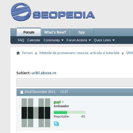
Forum
What's New?
Spy
FAQ
Calendar
Community
Forum Actions
Quick Links
Forum
Metode de promovare, resurse, articole si tutoriale
SPA
Subiect:
uribl.abuse.ro
22nd December 2011,
13:37
gupi
Ambasador
Reputatie:
45