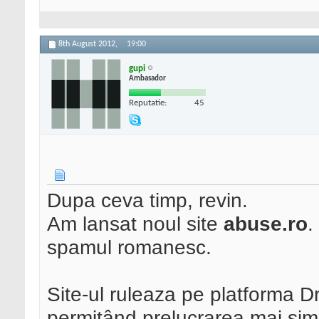
8th August 2012,
19:00
gupi
Ambasador
Reputatie:
45
Dupa ceva timp, revin.
Am lansat noul site
abuse.ro
.
spamul romanesc.
Site-ul ruleaza pe platforma Dru
permițând prelucrarea mai simp