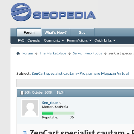
Forum
What's New?
Spy
FAQ
Calendar
Community
Forum Actions
Quick Links
Forum
The Marketplace
Servicii web / Jobs
ZenCart special
Subiect:
ZenCart specialist cautam - Programare Magazin Virtual
20th October 2008,
18:34
Seo_clean
Membru SeoPedia
Reputatie:
36
ZenCart specialist cautam -