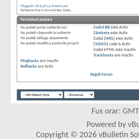
Magazin Virtual La Americani
De Razvan Pop în forumul Bar, lobby...
Permisiuni postare
Nu puteţi
posta subiecte noi.
Codul BB
este
Activ
Nu puteţi
răspunde la subiecte
Zâmbete
este
Activ
Nu puteţi
adăuga ataşamente
Codul
[IMG]
este
Activ
Nu puteţi
modifica posturile proprii
[VIDEO]
code is
Activ
Codul HTML este
Inactiv
Trackbacks
are
Inactiv
Pingbacks
are
Inactiv
Refbacks
are
Activ
Reguli Forum
Fus orar: GM
Powered by vBu
Copyright © 2026 vBulletin Solu