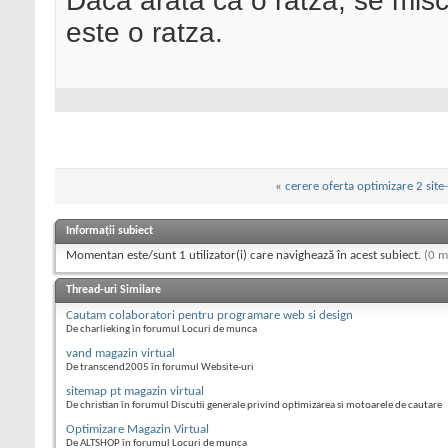
Daca arata ca o ratza, se misc
este o ratza.
«
cerere oferta optimizare 2 site-
Informații subiect
Momentan este/sunt 1 utilizator(i) care navighează în acest subiect.
(0 m
Thread-uri Similare
Cautam colaboratori pentru programare web si design
De charlieking în forumul Locuri de munca
vand magazin virtual
De transcend2005 în forumul Website-uri
sitemap pt magazin virtual
De christian în forumul Discutii generale privind optimizarea si motoarele de cautare
Optimizare Magazin Virtual
De ALTSHOP în forumul Locuri de munca