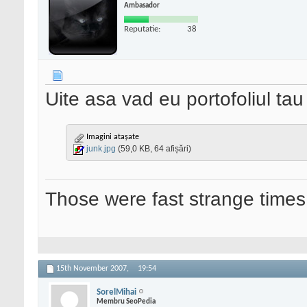
Ambasador
Reputatie:
38
Uite asa vad eu portofoliul tau
Imagini atașate
junk.jpg
(59,0 KB, 64 afișări)
Those were fast strange times
15th November 2007,
19:54
SorelMihai
Membru SeoPedia