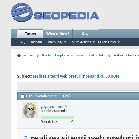
Forum
What's New?
Spy
FAQ
Calendar
Community
Forum Actions
Quick Links
Forum
The Marketplace
Servicii web / Jobs
realizez siteur
Subiect:
realizez siteuri web preturi incepand cu 50 RON
15th November 2007,
16:58
goguaremere
Membru SeoPedia
Reputatie:
0
realizez siteuri web pretur