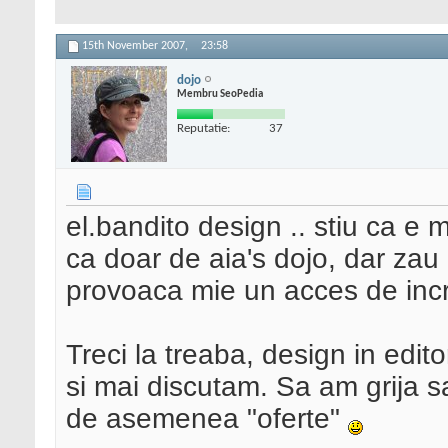
15th November 2007,
23:58
dojo
Membru SeoPedia
Reputatie:
37
el.bandito design .. stiu ca e m
ca doar de aia's dojo, dar zau
provoaca mie un acces de in
Treci la treaba, design in edit
si mai discutam. Sa am grija sa
de asemenea "oferte"