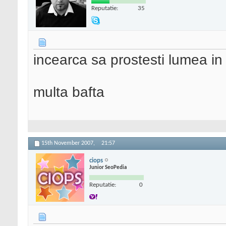
Reputatie:
35
incearca sa prostesti lumea in 
multa bafta
15th November 2007,
21:57
ciops
Junior SeoPedia
Reputatie:
0