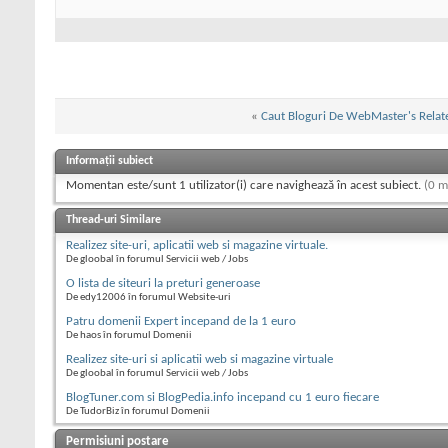
«
Caut Bloguri De WebMaster's Relat
Informații subiect
Momentan este/sunt 1 utilizator(i) care navighează în acest subiect.
(0 m
Thread-uri Similare
Realizez site-uri, aplicatii web si magazine virtuale.
De gloobal în forumul Servicii web / Jobs
O lista de siteuri la preturi generoase
De edy12006 în forumul Website-uri
Patru domenii Expert incepand de la 1 euro
De haos în forumul Domenii
Realizez site-uri si aplicatii web si magazine virtuale
De gloobal în forumul Servicii web / Jobs
BlogTuner.com si BlogPedia.info incepand cu 1 euro fiecare
De TudorBiz în forumul Domenii
Permisiuni postare