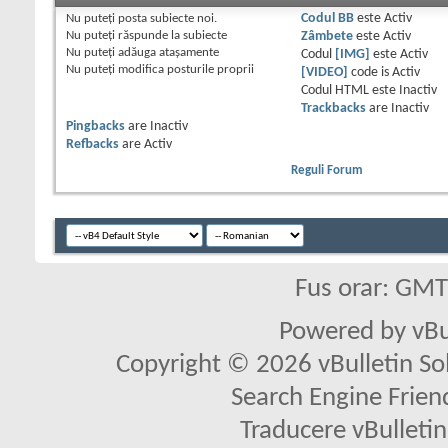
Nu puteţi
posta subiecte noi.
Codul BB
este
Activ
Nu puteţi
răspunde la subiecte
Zâmbete
este
Activ
Nu puteţi
adăuga ataşamente
Codul
[IMG]
este
Activ
Nu puteţi
modifica posturile proprii
[VIDEO]
code is
Activ
Codul HTML este
Inactiv
Trackbacks
are
Inactiv
Pingbacks
are
Inactiv
Refbacks
are
Activ
Reguli Forum
Fus orar: GM
Powered by vBu
Copyright © 2026 vBulletin Solu
Search Engine Frien
Traducere vBullet