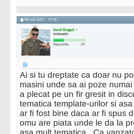
8th July 2007,
01:18
Aurel Dragut
Ambasador
Reputatie:
39
Ai si tu dreptate ca doar nu pot
masini unde sa ai poze numai c
a plecat pe un fir gresit in disc
tematica template-urilor si asa
ar fi fost bine daca ar fi spus
omu are piata unde le da la pre
asa mult tematica...Ca vanzator