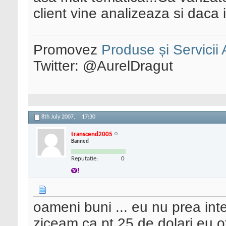
client vine analizeaza si daca i
Promovez
Produse și Servicii
Twitter: @AurelDragut
8th July 2007,
17:30
transcend2005
Banned
Reputatie:
0
oameni buni ... eu nu prea intel
ziceam ca pt 25 de dolari eu o