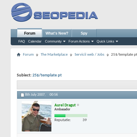
Forum
What's New?
Spy
FAQ
Calendar
Community
Forum Actions
Quick Links
Forum
The Marketplace
Servicii web / Jobs
25$/template p
Subiect:
25$/template pt
8th July 2007,
00:56
Aurel Dragut
Ambasador
Reputatie:
39