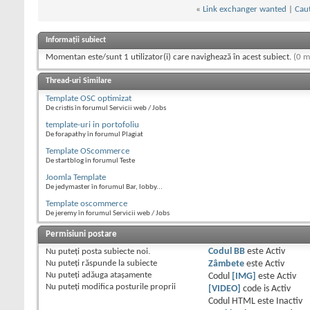
«
Link exchanger wanted
|
Caut
Informații subiect
Momentan este/sunt 1 utilizator(i) care navighează în acest subiect.
(0 m
Thread-uri Similare
Template OSC optimizat
De cristis în forumul Servicii web / Jobs
template-uri in portofoliu
De forapathy în forumul Plagiat
Template OScommerce
De startblog în forumul Teste
Joomla Template
De jedymaster în forumul Bar, lobby...
Template oscommerce
De jeremy în forumul Servicii web / Jobs
Permisiuni postare
Nu puteţi
posta subiecte noi.
Codul BB
este
Activ
Nu puteţi
răspunde la subiecte
Zâmbete
este
Activ
Nu puteţi
adăuga ataşamente
Codul
[IMG]
este
Activ
Nu puteţi
modifica posturile proprii
[VIDEO]
code is
Activ
Codul HTML este
Inactiv