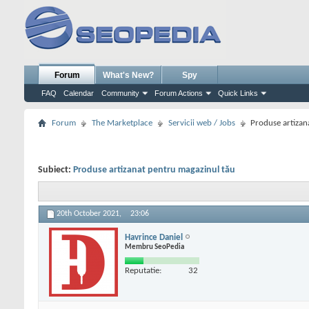
Forum
What's New?
Spy
FAQ
Calendar
Community
Forum Actions
Quick Links
Forum
The Marketplace
Servicii web / Jobs
Produse artizan
Subiect:
Produse artizanat pentru magazinul tău
20th October 2021,
23:06
Havrince Daniel
Membru SeoPedia
Reputatie:
32