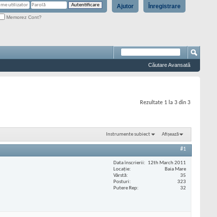
Ajutor
Înregistrare
Memorez Cont?
Căutare Avansată
Rezultate 1 la 3 din 3
Instrumente subiect
Afișează
#1
Data înscrierii
12th March 2011
Locaţie
Baia Mare
Vârstă
35
Posturi
323
Putere Rep
32