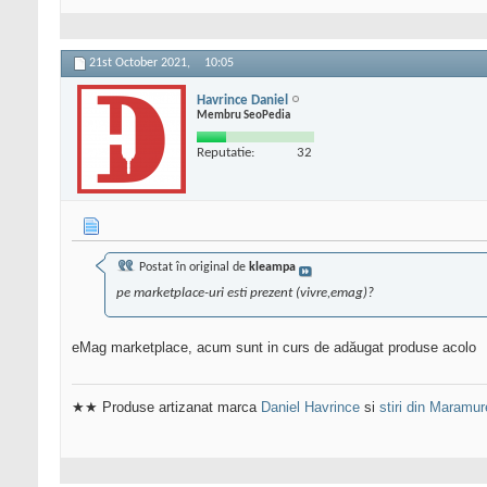
21st October 2021,
10:05
Havrince Daniel
Membru SeoPedia
Reputatie:
32
Postat în original de
kleampa
pe marketplace-uri esti prezent (vivre,emag)?
eMag marketplace, acum sunt in curs de adăugat produse acolo
★★ Produse artizanat marca
Daniel Havrince
si
stiri din Maramu