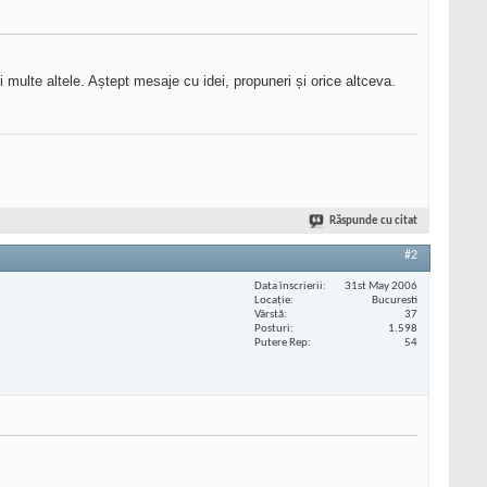
 multe altele. Aștept mesaje cu idei, propuneri și orice altceva.
Răspunde cu citat
#2
Data înscrierii
31st May 2006
Locaţie
Bucuresti
Vârstă
37
Posturi
1.598
Putere Rep
54