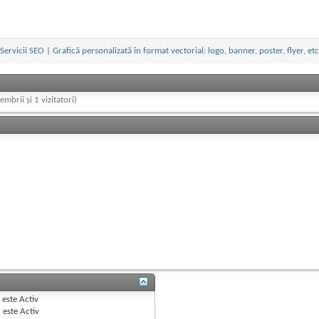
Servicii SEO
|
Grafică personalizată în format vectorial: logo, banner, poster, flyer, etc
embrii și 1 vizitatori)
B
este
Activ
e
este
Activ