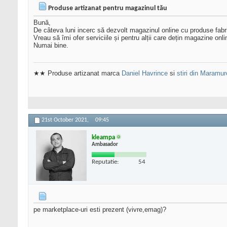
Produse artizanat pentru magazinul tău
Bună,
De câteva luni incerc să dezvolt magazinul online cu produse fabr
Vreau să îmi ofer serviciile și pentru alții care dețin magazine onl
Numai bine.
★★ Produse artizanat marca
Daniel Havrince
si
stiri din Maramu
21st October 2021,
09:45
kleampa
Ambasador
Reputatie:
54
pe marketplace-uri esti prezent (vivre,emag)?