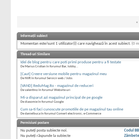
«
Informații subiect
Momentan este/sunt 1 utilizator(i) care navighează în acest subiect.
(0 m
Thread-uri Similare
Idei de blog pentru care poti primi produse pentru a fi testate
De Marius Cristian în forumul Bar, lobby...
[Caut] Creere versiune mobile pentru magazinul meu
De NVR în forumul Servicii web / Jobs
[VAND] ReduMag.Ro - magazinul de reduceri
De valentino în forumul Website-uri
Mi-a disparut azi magazinul principal de pe google
De diasomie în forumul Google
Cum sa-ti faci cunoscute promotiile de pe magazinul tau online
De danielbuca în forumul Comert electronic, e-Commerce
Permisiuni postare
Nu puteţi
posta subiecte noi.
Codul B
Nu puteţi
răspunde la subiecte
Zâmbet