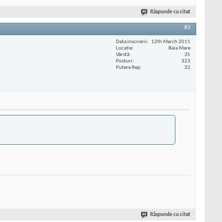
Răspunde cu citat
#3
Data înscrierii
12th March 2011
Locaţie
Baia Mare
Vârstă
35
Posturi
323
Putere Rep
32
Răspunde cu citat