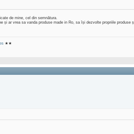
icate de mine, cel din semnătura.
ine și ar vrea sa vanda produse made in Ro, sa își dezvolte propriile produse și
res
★★