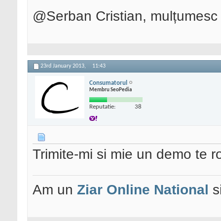
@Serban Cristian, mulțumesc p
23rd January 2013,
11:43
Consumatorul
Membru SeoPedia
Reputatie:
38
Trimite-mi si mie un demo te 
Am un
Ziar Online
National
s