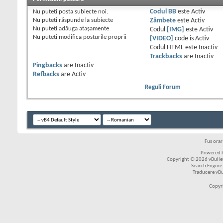
Nu puteţi
posta subiecte noi.
Codul BB
este
Activ
Nu puteţi
răspunde la subiecte
Zâmbete
este
Activ
Nu puteţi
adăuga ataşamente
Codul
[IMG]
este
Activ
Nu puteţi
modifica posturile proprii
[VIDEO]
code is
Activ
Codul HTML este
Inactiv
Trackbacks
are
Inactiv
Pingbacks
are
Inactiv
Refbacks
are
Activ
Reguli Forum
Fus ora
Powered b
Copyright © 2026 vBulleti
Search Engine
Traducere vB
Copyr