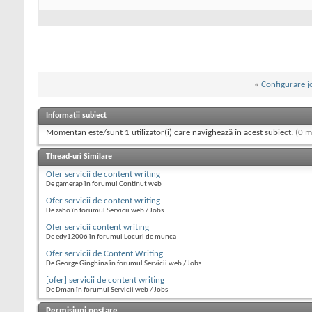
«
Configurare 
Informații subiect
Momentan este/sunt 1 utilizator(i) care navighează în acest subiect.
(0 m
Thread-uri Similare
Ofer servicii de content writing
De gamerap în forumul Continut web
Ofer servicii de content writing
De zaho în forumul Servicii web / Jobs
Ofer servicii content writing
De edy12006 în forumul Locuri de munca
Ofer servicii de Content Writing
De George Ginghina în forumul Servicii web / Jobs
[ofer] servicii de content writing
De Dman în forumul Servicii web / Jobs
Permisiuni postare