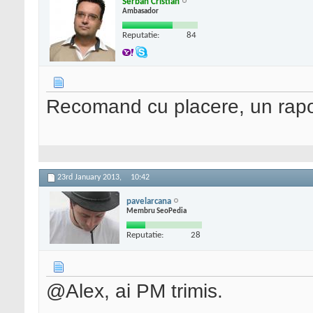
Serban Cristian
Ambasador
Reputatie:
84
Recomand cu placere, un raport
23rd January 2013,
10:42
pavelarcana
Membru SeoPedia
Reputatie:
28
@Alex, ai PM trimis.