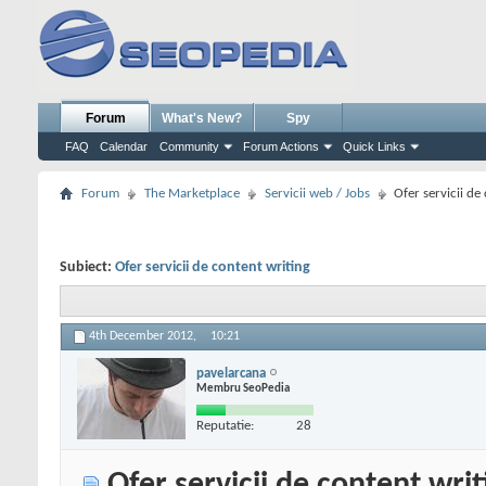
Forum
What's New?
Spy
FAQ
Calendar
Community
Forum Actions
Quick Links
Forum
The Marketplace
Servicii web / Jobs
Ofer servicii de
Subiect:
Ofer servicii de content writing
4th December 2012,
10:21
pavelarcana
Membru SeoPedia
Reputatie:
28
Ofer servicii de content writ