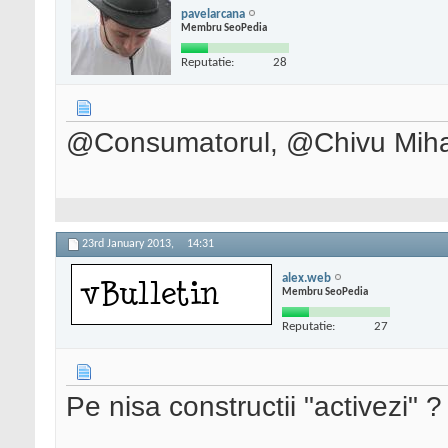
pavelarcana
Membru SeoPedia
Reputatie:
28
@Consumatorul, @Chivu Mihai
23rd January 2013,
14:31
alex.web
Membru SeoPedia
Reputatie:
27
Pe nisa constructii "activezi" ?