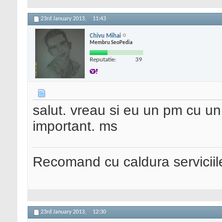
23rd January 2013,
11:43
Chivu Mihai
Membru SeoPedia
Reputatie:
39
salut. vreau si eu un pm cu un
important. ms
Recomand cu caldura serviciil
23rd January 2013,
12:30