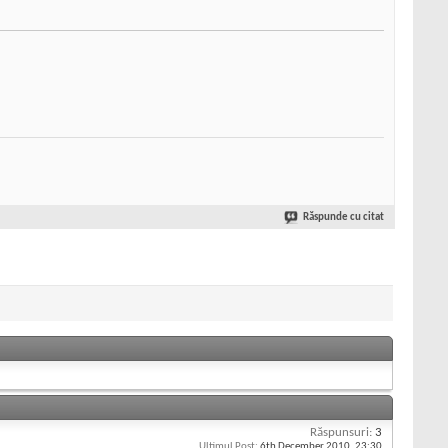
Răspunde cu citat
Răspunsuri:
3
Ultimul Post:
6th December 2010,
23:30