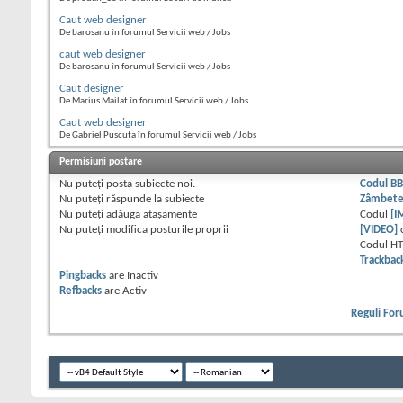
Caut web designer
De barosanu în forumul Servicii web / Jobs
caut web designer
De barosanu în forumul Servicii web / Jobs
Caut designer
De Marius Mailat în forumul Servicii web / Jobs
Caut web designer
De Gabriel Puscuta în forumul Servicii web / Jobs
Permisiuni postare
Nu puteţi
posta subiecte noi.
Codul B
Nu puteţi
răspunde la subiecte
Zâmbet
Nu puteţi
adăuga ataşamente
Codul
[I
Nu puteţi
modifica posturile proprii
[VIDEO]
Codul H
Trackbac
Pingbacks
are
Inactiv
Refbacks
are
Activ
Reguli Fo