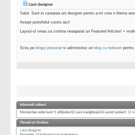
Caut designer
Salut. Sunt in cautarea uni designer pentru a-mi crea o thema wor
Astept portofoliul vostru aici!
Layout-ul vreau sa contina neaaparat un Featured Articles! + mult
Scriu pe
blogul personal
si administrez un
blog cu reduceri
pentru 
Informații subiect
Momentan este/sunt 1 utilizator(i) care navighează în acest subiect.
(0 m
Thread-uri Similare
caut designer
De prodan_13 în forumul Locuri de munca