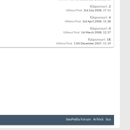
Răspunsuri:
2
Ultimul Post:
3rd July 2008,
17:11
Răspunsuri:
4
Ultimul Post:
3rd April 2008,
15:38
Răspunsuri:
0
Ultimul Post:
1st March 2008,
12:37
Răspunsuri:
16
Ultimul Post:
11th December 2007,
11:19
SeoPedia Forum
Arhivă
Sus