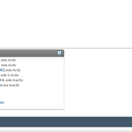
B
este
Activ
e
este
Activ
MG]
este
Activ
code is
Activ
TML este
Inactiv
ks
are
Inactiv
rum