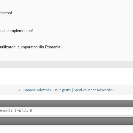
dpress!
e alte implementari!
utilizatorii cumparatori din Romania
«
Cupoane Adwords 50eur gratis
|
Vand voucher AdWords
»
embrii și 1 vizitatori)