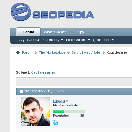
Forum
What's New?
Spy
FAQ
Calendar
Community
Forum Actions
Quick Links
Forum
The Marketplace
Servicii web / Jobs
Caut designer
Subiect:
Caut designer
2nd February 2011,
12:18
Lupanu
Membru SeoPedia
Reputatie:
35