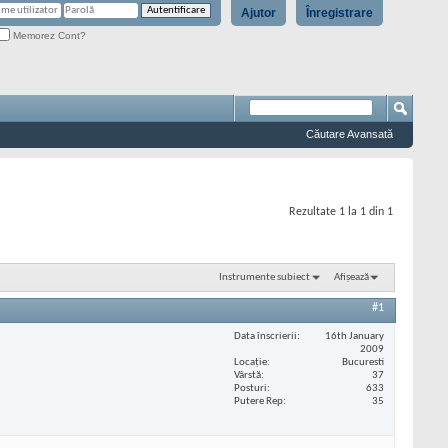
Ajutor
Înregistrare
Memorez Cont?
Căutare Avansată
Rezultate 1 la 1 din 1
Instrumente subiect
Afișează
#1
Data înscrierii
16th January
2009
Locaţie
Bucuresti
Vârstă
37
Posturi
633
Putere Rep
35