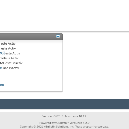
B
este
Activ
e
este
Activ
MG]
este
Activ
code is
Activ
TML este
Inactiv
ks
are
Inactiv
rum
Fus orar: GMT +3. Acum este
10:29
.
Powered by vBulletin™ Versiunea 4.2.0
Copyright © 2026 vBulletin Solutions, Inc. Toate drepturile rezervate.