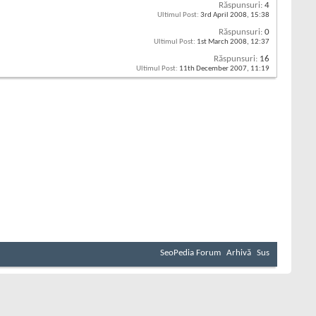
Răspunsuri:
4
Ultimul Post:
3rd April 2008,
15:38
Răspunsuri:
0
Ultimul Post:
1st March 2008,
12:37
Răspunsuri:
16
Ultimul Post:
11th December 2007,
11:19
SeoPedia Forum
Arhivă
Sus