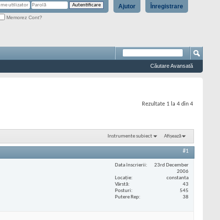
Ajutor
Înregistrare
Memorez Cont?
Căutare Avansată
Rezultate 1 la 4 din 4
Instrumente subiect
Afișează
#1
Data înscrierii
23rd December
2006
Locaţie
constanta
Vârstă
43
Posturi
545
Putere Rep
38