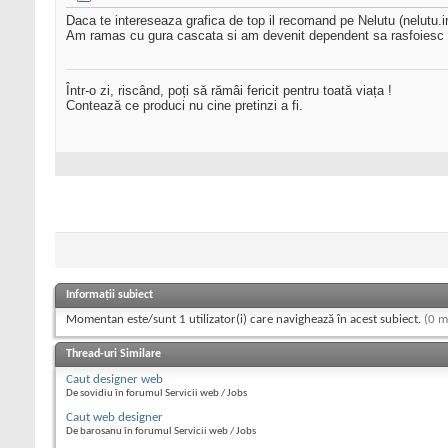
Daca te intereseaza grafica de top il recomand pe Nelutu (nelutu.i
Am ramas cu gura cascata si am devenit dependent sa rasfoiesc pr
Într-o zi, riscând, poți să rămâi fericit pentru toată viața !
Contează ce produci nu cine pretinzi a fi.
Informații subiect
Momentan este/sunt 1 utilizator(i) care navighează în acest subiect.
(0 m
Thread-uri Similare
Caut designer web
De sovidiu în forumul Servicii web / Jobs
Caut web designer
De barosanu în forumul Servicii web / Jobs