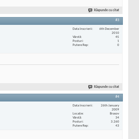
Răspunde cu citat
#3
Data înscrierii
6th December
2010
Vârstă
45
Posturi
1
Putere Rep
0
Răspunde cu citat
#4
Data înscrierii
26th January
2009
Locaţie
Brasov
Vârstă
34
Posturi
3.260
Putere Rep
43