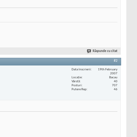
Răspunde cu citat
#2
Data înscrierii
19th February
2007
Locaţie
Bacau
Vârstă
40
Posturi
707
Putere Rep
46