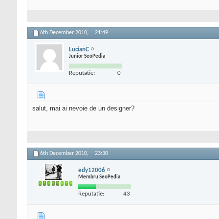
6th December 2010,
21:49
LucianC
Junior SeoPedia
Reputatie:
0
salut, mai ai nevoie de un designer?
6th December 2010,
23:30
edy12006
Membru SeoPedia
Reputatie:
43