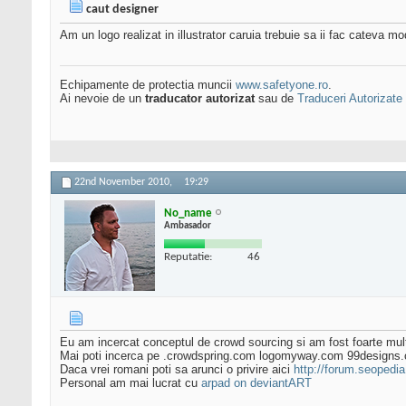
caut designer
Am un logo realizat in illustrator caruia trebuie sa ii fac cateva m
Echipamente de protectia muncii
www.safetyone.ro
.
Ai nevoie de un
traducator autorizat
sau de
Traduceri Autorizate
22nd November 2010,
19:29
No_name
Ambasador
Reputatie:
46
Eu am incercat conceptul de crowd sourcing si am fost foarte mul
Mai poti incerca pe .crowdspring.com logomyway.com 99designs
Daca vrei romani poti sa arunci o privire aici
http://forum.seopedia.
Personal am mai lucrat cu
arpad on deviantART