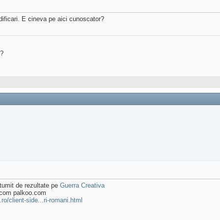
odificari. E cineva pe aici cunoscator?
?
tumit de rezultate pe
Guerra Creativa
.com palkoo.com
ro/client-side...ri-romani.html