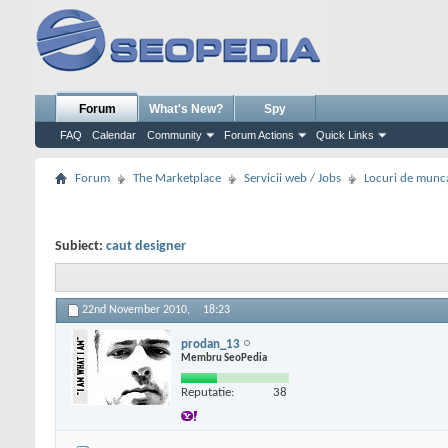
Forum
What's New?
Spy
FAQ
Calendar
Community
Forum Actions
Quick Links
Forum
The Marketplace
Servicii web / Jobs
Locuri de munc
Subiect:
caut designer
22nd November 2010,
18:23
prodan_13
Membru SeoPedia
Reputatie:
38