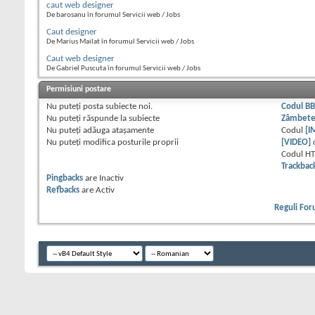
caut web designer
De barosanu în forumul Servicii web / Jobs
Caut designer
De Marius Mailat în forumul Servicii web / Jobs
Caut web designer
De Gabriel Puscuta în forumul Servicii web / Jobs
Permisiuni postare
Nu puteţi
posta subiecte noi.
Codul B
Nu puteţi
răspunde la subiecte
Zâmbet
Nu puteţi
adăuga ataşamente
Codul
[I
Nu puteţi
modifica posturile proprii
[VIDEO]
Codul H
Trackbac
Pingbacks
are
Inactiv
Refbacks
are
Activ
Reguli Fo