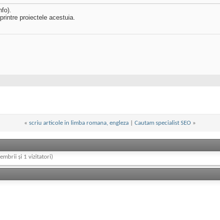
nfo).
intre proiectele acestuia.
«
scriu articole in limba romana, engleza
|
Cautam specialist SEO
»
embrii și 1 vizitatori)